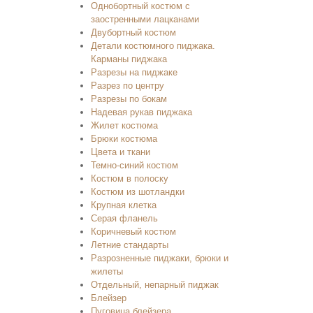
Однобортный костюм с
заостренными лацканами
Двубортный костюм
Детали костюмного пиджака.
Карманы пиджака
Разрезы на пиджаке
Разрез по центру
Разрезы по бокам
Надевая рукав пиджака
Жилет костюма
Брюки костюма
Цвета и ткани
Темно-синий костюм
Костюм в полоску
Костюм из шотландки
Крупная клетка
Серая фланель
Коричневый костюм
Летние стандарты
Разрозненные пиджаки, брюки и
жилеты
Отдельный, непарный пиджак
Блейзер
Пуговица блейзера