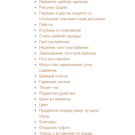
Набивное шейное одеяние
Рисунки Шарве
Горошек и другие модели со
сплошным повсеместным рисунком
Пейсли
Клубные и спортивные
Стили шейной одежды
Галстук-бабочка
Ношение галстука-бабочки
Завязывание галстука-бабочки
Галстук-самовяз
Искусство завязывания узла
самовяза
Шейный платок
Гармония носков
Этикет ног
Подметки удобства
Шаги во времени
Цвет
Продвигая вперед вашу лучшую
обувь
Блюхеры
Открытая туфля
Туфли с вставками по бокам