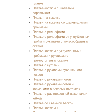
планке
Платье-костюм с шалевым
воротником
Платья на кокетке
Платья на кокетке со щелевидными
проймами
Платья с рельефами
Платье с рельефами от углубленных
пройм и рукавами с конусообразным
окатом
Платье-костюм с углубленными
проймами и рукавами с
прямоугольным окатом
Платья с буфами
Платья с рукавами рубашечного
покроя
Платья с рукавами-погон
Платье с рукавами-погон и
карманами в боковых вытачках
Платья с расклешенной ниже талии
юбкой
Платье со съемной баской
Платья-костюмы