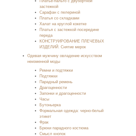
Платье-пальто с двубортной
застежкой
Сарафан с пелериной
Платья со складками
Халат на круглой кокетке
Платья с застежкой посередине
переда
КОНСТРУИРОВАНИЕ ПЛЕЧЕВЫХ
ИЗДЕЛИЙ. Снятие мерок
Одевая мужчину овладение искусством
неизменной моды
Ремни и подтяжки
Подтяжки
Парадный ремень
Драгоценности
Запонки и драгоценности
Часы
Бутоньерка
Формальная одежда: черно-белый
этикет
Фрак
Брюки парадного костюма
Смысл кнопок