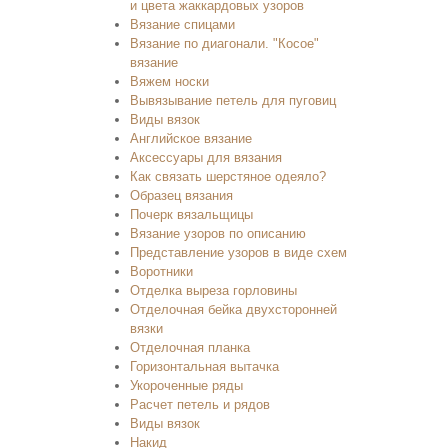
и цвета жаккардовых узоров
Вязание спицами
Вязание по диагонали. "Косое"
вязание
Вяжем носки
Вывязывание петель для пуговиц
Виды вязок
Английское вязание
Аксессуары для вязания
Как связать шерстяное одеяло?
Образец вязания
Почерк вязальщицы
Вязание узоров по описанию
Представление узоров в виде схем
Воротники
Отделка выреза горловины
Отделочная бейка двухсторонней
вязки
Отделочная планка
Горизонтальная вытачка
Укороченные ряды
Расчет петель и рядов
Виды вязок
Накид