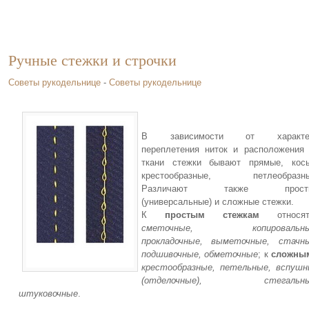
Ручные стежки и строчки
Советы рукодельнице
-
Советы рукодельнице
В зависимости от характе
переплетения ниток и расположения
ткани стежки бывают прямые, косы
крестообразные, петлеобразны
Различают также прост
(универсальные) и сложные стежки.
К
простым стежкам
относят
сметочные, копировальны
прокладочные, выметочные, стачны
подшивочные, обметочные
; к
сложны
крестообразные, петельные, вспуш
(отделочные), стегальны
штуковочные
.