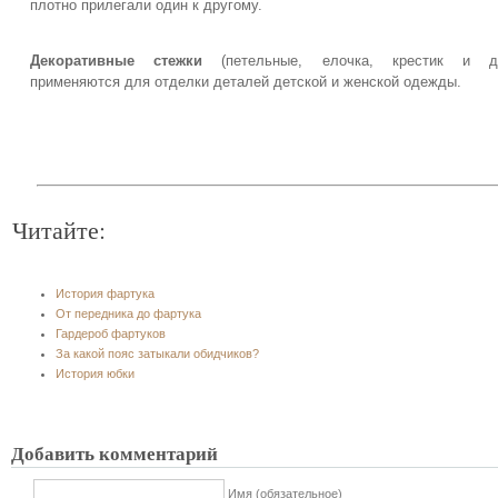
плотно прилегали один к другому.
Декоративные стежки
(петельные, елочка, крестик и др
применяются для отделки деталей детской и женской одежды.
Читайте:
История фартука
От передника до фартука
Гардероб фартуков
За какой пояс затыкали обидчиков?
История юбки
Добавить комментарий
Имя (обязательное)