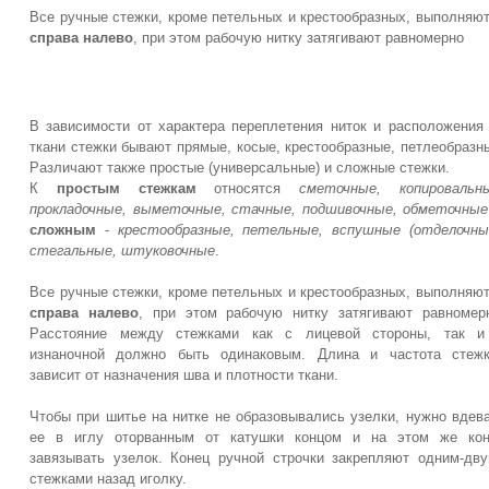
Все ручные стежки, кроме петельных и крестообразных, выполняю
справа налево
, при этом рабочую нитку затягивают равномерно
В зависимости от характера переплетения ниток и расположения
ткани стежки бывают прямые, косые, крестообразные, петлеобразн
Различают также простые (универсальные) и сложные стежки.
К
простым стежкам
относятся
сметочные, копировальны
прокладочные, выметочные, стачные, подшивочные, обметочные
сложным
-
крестообразные, петельные, вспушные (отделочны
стегальные, штуковочные
.
Все ручные стежки, кроме петельных и крестообразных, выполняю
справа налево
, при этом рабочую нитку затягивают равномер
Расстояние между стежками как с лицевой стороны, так и
изнаночной должно быть одинаковым. Длина и частота стежк
зависит от назначения шва и плотности ткани.
Чтобы при шитье на нитке не образовывались узелки, нужно вдев
ее в иглу оторванным от катушки концом и на этом же кон
завязывать узелок. Конец ручной строчки закрепляют одним-дв
стежками назад иголку.