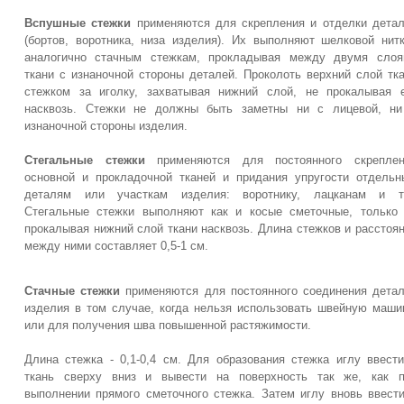
Вспушные стежки
применяются для скрепления и отделки дета
(бортов, воротника, низа изделия). Их выполняют шелковой нит
аналогично стачным стежкам, прокладывая между двумя слоя
ткани с изнаночной стороны деталей. Проколоть верхний слой тк
стежком за иголку, захватывая нижний слой, не прокалывая 
насквозь. Стежки не должны быть заметны ни с лицевой, ни
изнаночной стороны изделия.
Стегальные стежки
применяются для постоянного скреплен
основной и прокладочной тканей и придания упругости отдель
деталям или участкам изделия: воротнику, лацканам и т.
Стегальные стежки выполняют как и косые сметочные, только
прокалывая нижний слой ткани насквозь. Длина стежков и расстоя
между ними составляет 0,5-1 см.
Стачные стежки
применяются для постоянного соединения дета
изделия в том случае, когда нельзя использовать швейную маши
или для получения шва повышенной растяжимости.
Длина стежка - 0,1-0,4 см. Для образования стежка иглу ввест
ткань сверху вниз и вывести на поверхность так же, как п
выполнении прямого сметочного стежка. Затем иглу вновь ввест