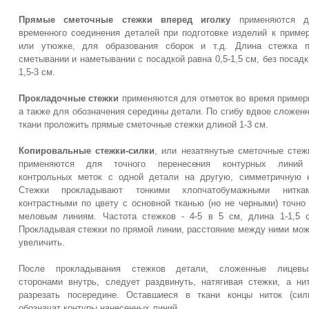
Прямые сметочные стежки вперед иголку
применяются д
временного соединения деталей при подготовке изделий к приме
или утюжке, для образования сборок и т.д. Длина стежка п
сметывании и наметывании с посадкой равна 0,5-1,5 см, без посадк
1,5-3 см.
Прокладочные стежки
применяются для отметок во время пример
а также для обозначения середины детали. По сгибу вдвое сложен
ткани проложить прямые сметочные стежки длиной 1-3 см.
Копировальные стежки-силки
, или незатянутые сметочные стеж
применяются для точного перенесения контурных линий
контрольных меток с одной детали на другую, симметричную 
Стежки прокладывают тонкими хлопчатобумажными ниткам
контрастными по цвету с основной тканью (но не черными) точно
меловым линиям. Частота стежков - 4-5 в 5 см, длина 1-1,5 
Прокладывая стежки по прямой линии, расстояние между ними мо
увеличить.
После прокладывания стежков детали, сложенные лицевы
сторонами внутрь, следует раздвинуть, натягивая стежки, а ни
разрезать посередине. Оставшиеся в ткани концы ниток (сил
обозначат контуры нанесенных линий.