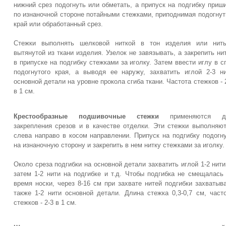
нижний срез подогнуть или обметать, а припуск на подгибку приш
по изнаночной стороне потайными стежками, приподнимая подогну
край или обработанный срез.
Стежки выполнять шелковой ниткой в тон изделия или нить
вытянутой из ткани изделия. Узелок не завязывать, а закрепить ни
в припуске на подгибку стежками за иголку. Затем ввести иглу в с
подогнутого края, а выводя ее наружу, захватить иглой 2-3 н
основной детали на уровне прокола сгиба ткани. Частота стежков - 
в 1 см.
Крестообразные подшивочные стежки
применяются д
закрепления срезов и в качестве отделки. Эти стежки выполняю
слева направо в косом направлении. Припуск на подгибку подогн
на изнаночную сторону и закрепить в нем нитку стежками за иголку.
Около среза подгибки на основной детали захватить иглой 1-2 нити
затем 1-2 нити на подгибке и т.д. Чтобы подгибка не смещалась
время носки, через 8-16 см при захвате нитей подгибки захватыв
также 1-2 нити основной детали. Длина стежка 0,3-0,7 см, част
стежков - 2-3 в 1 см.