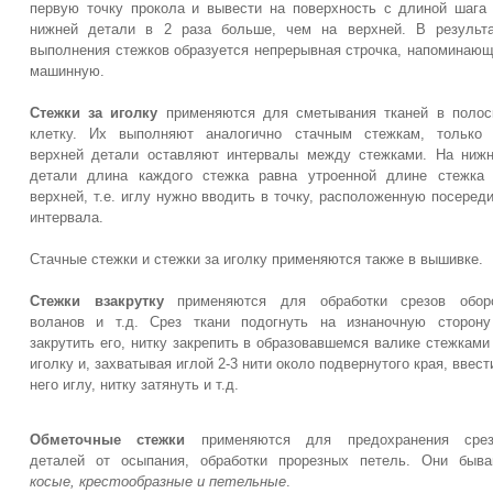
первую точку прокола и вывести на поверхность с длиной шага
нижней детали в 2 раза больше, чем на верхней. В результ
выполнения стежков образуется непрерывная строчка, напоминаю
машинную.
Стежки за иголку
применяются для сметывания тканей в полос
клетку. Их выполняют аналогично стачным стежкам, только 
верхней детали оставляют интервалы между стежками. На ниж
детали длина каждого стежка равна утроенной длине стежка
верхней, т.е. иглу нужно вводить в точку, расположенную посеред
интервала.
Стачные стежки и стежки за иголку применяются также в вышивке.
Стежки взакрутку
применяются для обработки срезов оборо
воланов и т.д. Срез ткани подогнуть на изнаночную сторон
закрутить его, нитку закрепить в образовавшемся валике стежками
иголку и, захватывая иглой 2-3 нити около подвернутого края, ввест
него иглу, нитку затянуть и т.д.
Обметочные стежки
применяются для предохранения срез
деталей от осыпания, обработки прорезных петель. Они быв
косые, крестообразные и петельные
.