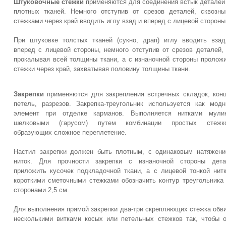
Штуковочные стежки
применяются для соединения встык деталей
плотных тканей. Немного отступив от срезов деталей, сквозн
стежками через край вводить иглу взад и вперед с лицевой стороны
При штуковке толстых тканей (сукно, драп) иглу вводить вза
вперед с лицевой стороны, немного отступив от срезов деталей,
прокалывая всей толщины ткани, а с изнаночной стороны пролож
стежки через край, захватывая половину толщины ткани.
Закрепки
применяются для закрепления встречных складок, кон
петель, разрезов. Закрепка-треугольник используется как мод
элемент при отделке карманов. Выполняется нитками мулин
шелковыми (гарусом) путем комбинации простых стежко
образующих сложное переплетение.
Настил закрепки должен быть плотным, с одинаковым натяжен
ниток. Для прочности закрепки с изнаночной стороны дета
приложить кусочек подкладочной ткани, а с лицевой тонкой нит
короткими сметочными стежками обозначить контур треугольника
сторонами 2,5 см.
Для выполнения прямой закрепки два-три скрепляющих стежка обв
несколькими витками косых или петельных стежков так, чтобы 