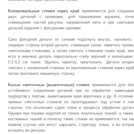
Копировальные стежки через край
применяются для соединен
двух деталей с кромками, для пришивания кружева, точно
совмещения частей рисунка, направления нити и при сметыва
деталей изделия с фигурными срезами.
Срез фигурной детали по силкам подогнуть внутрь, наложить
лицевую сторону второй детали, совмещая силки, наметать прям
сметочными стежками, а затем сметать стежками через край, вв
иглу в нижнюю деталь параллельно сгибу верхней и захватывая
0,1-0,2 см ткани. Удалить наметку, приутюжить. Детали втори
сметать с изнаночной стороны по проложенным стежкам через край
затем проложить машинную строчку.
Косые сметочные (выметочные) стежки
применяются для бол
устойчивого соединения деталей при их обработке: наметыва
подбортов к бортам, выметывании края воротника и др. В отличие
прямых сметочных стежков их прокладывают под углом к лин
строчки, что исключает сдвиг ткани в процессе обработки детал
Однако при пошиве изделий из тонких плательных тканей, а также
костюмных тканей в полоску такие стежки не применяются, так ка
первом случае они могут нарушить структуру ткани, а во второ
исказить ее рисунок.