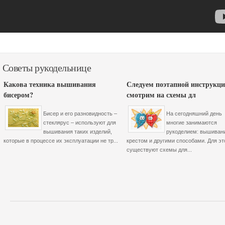
Советы рукодельнице
Какова техника вышивания
Следуем поэтапной инструкци
бисером?
смотрим на схемы дл
Бисер и его разновидность –
На сегодняшний день
стеклярус – используют для
многие занимаются
вышивания таких изделий,
рукоделием: вышиван
которые в процессе их эксплуатации не тр...
крестом и другими способами. Для эт
существуют схемы для...