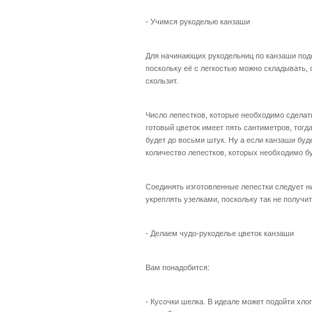
- Учимся рукоделью канзаши
Для начинающих рукодельниц по канзаши под
поскольку её с легкостью можно складывать,
скользит.
Число лепестков, которые необходимо сделать
готовый цветок имеет пять сантиметров, тогд
будет до восьми штук. Ну а если канзаши буд
количество лепестков, которых необходимо бу
Соединять изготовленные лепестки следует ни
укреплять узелками, поскольку так не получи
- Делаем чудо-рукоделье цветок канзаши
Вам понадобится:
- Кусочки шелка. В идеале может подойти хло