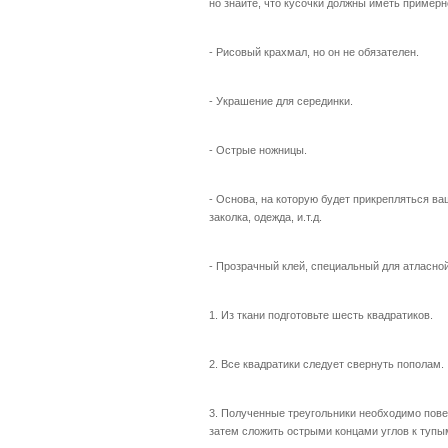
но знайте, что кусочки должны иметь примерн
- Рисовый крахмал, но он не обязателен.
- Украшение для серединки.
- Острые ножницы.
- Основа, на которую будет прикрепляться ваш
заколка, одежда, и.т.д.
- Прозрачный клей, специальный для атласной
1. Из ткани подготовьте шесть квадратиков.
2. Все квадратики следует свернуть пополам.
3. Полученные треугольники необходимо пове
затем сложить острыми концами углов к тупы