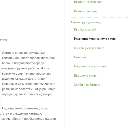
Вязание на машинке
Вязание спицами
Советы рукодельнице
Кройка и шитьё
Различные техники рукоделия
делия
Советы рукодельнице
Сегодня японское рукоделье
Новости
канзаши начинает завоевывать все
больше популярности среди
Поделки, лепка, коллаж
мастериц ручной работы. И это
вовсе не удивительно, поскольку
Виды рукоделия
изделия канзаши достаточно
красивы и их можно использовать в
Хобби или бизнес?
различных областях - от украшения
одежды, до аксессуаров и декора.
Но, к нашему сожалению, пока
статьи о рукоделье канзаши.
 помочь обрести необходимые навыки