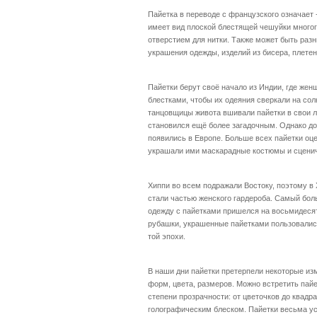
Пайетка в переводе с французского означает -
имеет вид плоской блестящей чешуйки много
отверстием для нитки. Также может быть раз
украшения одежды, изделий из бисера, плетен
Пайетки берут своё начало из Индии, где же
блестками, чтобы их одеяния сверкали на сол
танцовщицы живота вшивали пайетки в свои л
становился ещё более загадочным. Однако до 
появились в Европе. Больше всех пайетки оц
украшали ими маскарадные костюмы и сцени
Хиппи во всем подражали Востоку, поэтому в
стали частью женского гардероба. Самый бол
одежду с пайетками пришелся на восьмидесят
рубашки, украшенные пайетками пользовалис
той эпохи.
В наши дни пайетки претерпели некоторые изм
форм, цвета, размеров. Можно встретить пай
степени прозрачности: от цветочков до квадр
голографическим блеском. Пайетки весьма у