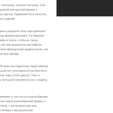
 золотинка, золотая песчинка. Она
гранной или круглой формы с
ных цветов. Применяется в качестве
ых изделий.
нщины украшали свои сари данными
нце яркими красками. А в Марокко
ифы и пояса, чтобы их танец
сих пор неизвестно как пайетки
енили французские мадемуазели, они
ческую одежду.
 ХХ веке шестидесятых годов пайетки
ьшой пик популярности на блестки и
ые годы (эпоху диско). Топы и
ь большой популярностью у модниц
енения, в частности в разнообразии
етки самой разнообразной формы и
атиков, с металлическим или
стойчивы к механическим