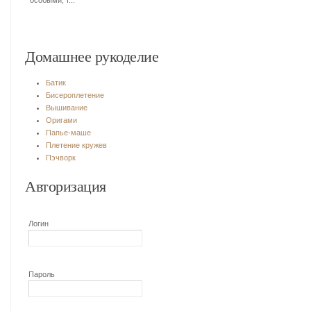
особыми, т...
Домашнее рукоделие
Батик
Бисероплетение
Вышивание
Оригами
Папье-маше
Плетение кружев
Пэчворк
Авторизация
Логин
Пароль