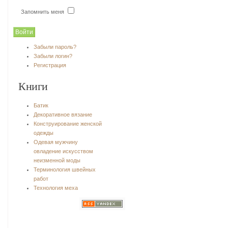
Запомнить меня
Забыли пароль?
Забыли логин?
Регистрация
Книги
Батик
Декоративное вязание
Конструирование женской
одежды
Одевая мужчину
овладение искусством
неизменной моды
Терминология швейных
работ
Технология меха