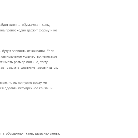
ойдет хлопчатобумажная ткань,
 она превосходно держит форму и не
 будет зависеть от канзаши. Если
а оптимальное количество лепестков
ет иметь размер больше, тогда
дет сделать, достигнет десяти штук.
тью, но их не нужно сразу же
тся сделать безупречное канзаши.
пчатобумажная ткань, атласная лента,