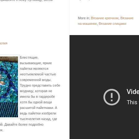
More in:
Вязание крючком
,
Вязание
на машинке
,
Вязание спицами
делия
Блестящие,
вызывающие, яркие
пайетки являются
неотъемлемой частью
современной моды.
Трудно представить себе
модницу, которая не
имела бы в гардеробе
хотя бы одной вещи
расшитой пайетками. А
ведь пайетки изобрели
тысячелетия назад, где
й. Давайте более подробно
к.