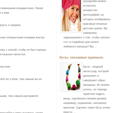
рукоделию можно
встретить
 сложенными концами вниз. Линия
множество
 к вам.
фотографий, на
которых изображены
красивые вязаные
рнуть к средине.
детские шапки. Вы
наверняка
очнее отвернутыми концами внутрь.
задумывались о том, чтобы связать
что-то подобное для своего
любимого малыша? Вы ...
олку с ниткой, чтобы он был хорошо
остальные лепестки.
Бусы, связанные крючком.
пестков.
Бусы - модный
аксессуар, который
дополняет и
руйте их узлом, тем самым вы их
завершает образ
женщины. Их можно
купить, но гораздо
приятнее надеть
льцем, тем самым расправите
вещь, сделанную своими руками,
например, украшение, связанное
крючком. Сделать такие бусы очень
просто, ...
 пришейте к нему пуговицу, затем