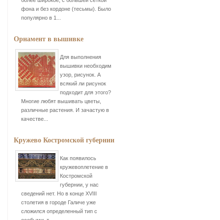
более широкое, с большей сеткой
фона и без кордоне (тесьмы). Было
популярно в 1...
Орнамент в вышивке
Для выполнения
вышивки необходим
узор, рисунок. А
всякий ли рисунок
подходит для этого?
Многие любят вышивать цветы,
различные растения. И зачастую в
качестве...
Кружево Костромской губернии
Как появилось
кружевоплетение в
Костромской
губернии, у нас
сведений нет. Но в конце XVIII
столетия в городе Галиче уже
сложился определенный тип с