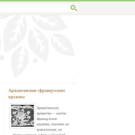
Аржантанские (французские)
кружева
Аржантанское,
аржантан — шитое
французское
кружево, похожее на
алансонское, но