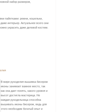
сновной набор размеров,
вки пайетками: ремни, кошельки,
 даже интерьер. Актуальнее всего они
можно украсить даже деловой костюм.
делия
В мире рукоделия вышивка бисером
иконы занимает важное место, так
как она дает понять, какого уровня и
высот достигла мастерица. Не
каждая рукодельница способна
вышивать иконы бисером, ведь для
этого необходим богатый опыт и