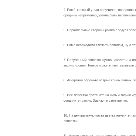
4. Ромб, который у вас получился, поверните
средины непременно должна быть вертикально
5. Параллельные стороны ромба следует заве
6. Ромб необходимо сложить пополам, ну а т
7. Полученный лепесток нужно наколоть на иг
зафиксирован. Теперь можете изготавливать 
8. Аккуратно обрежьте острые концы ваших ле
9. Все лепестки протяните на нить и зафикси
соедините плотно. Завяжите узел крепко.
10. На центральную часть цветка нажмите па
лепестки.
11. Можно украсить центр лепестка, для этого