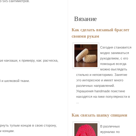
о 5х5 сантиметров.
Вязание
Как сделать вязаный браслет
своими рукам
Сегодня становится
модно заниматься
рукоделием, с его
е канзаши, к примеру, как: расческа,
помощью всегда
можно выглядеть
стильно и неповторимо. Занятие
это интересное и имеет много
 и шелковой ткани.
различных направлений.
Украшения handmade поистине
находятся на пике популярности в
...
Как связать шапку спицами
рнуть тупым концов в свою сторону,
В различных
м концам.
журналах по