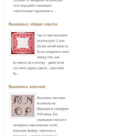
тесьмы. В западной литературе
этот вид работ называют
«ленточным» кружевом и ...
Вышивка: общие советы
Часто при вышивке
используют 2 или
более нитей вместе.
Если разделить нити
перед тем, как
вставить их в иголку - даже если
это нити одного цвета - крестики
бу...
Вышивка лентами
Вышивка лентами
возникла во
Франции в середине
XVII века. Ею
украшали платья и
пелерины королевских особ,
военную форму, камзолы и