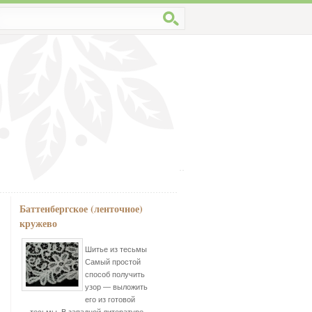
Баттенбергское (ленточное)
кружево
Шитье из тесьмы
Самый простой
способ получить
узор — выложить
его из готовой