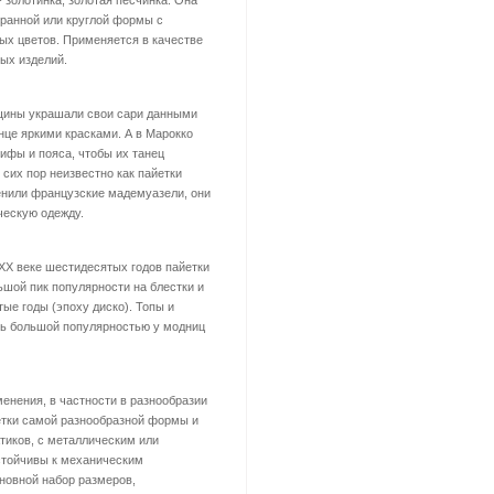
 золотинка, золотая песчинка. Она
гранной или круглой формы с
ных цветов. Применяется в качестве
ых изделий.
нщины украшали свои сари данными
нце яркими красками. А в Марокко
ифы и пояса, чтобы их танец
сих пор неизвестно как пайетки
енили французские мадемуазели, они
ческую одежду.
 ХХ веке шестидесятых годов пайетки
ьшой пик популярности на блестки и
ые годы (эпоху диско). Топы и
ь большой популярностью у модниц
енения, в частности в разнообразии
етки самой разнообразной формы и
атиков, с металлическим или
стойчивы к механическим
сновной набор размеров,