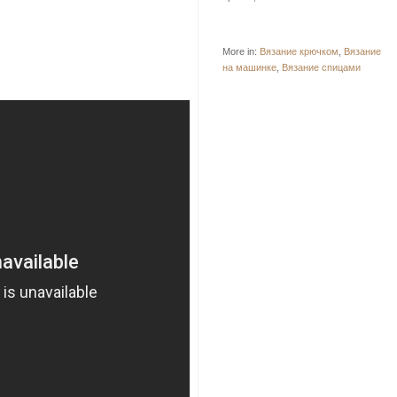
More in:
Вязание крючком
,
Вязание
на машинке
,
Вязание спицами