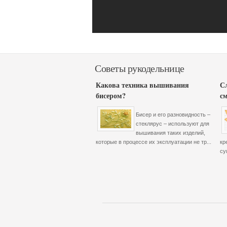
Советы рукодельнице
Какова техника вышивания
С
бисером?
с
Бисер и его разновидность –
стеклярус – используют для
вышивания таких изделий,
которые в процессе их эксплуатации не тр...
кр
су