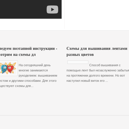
ледуем поэтапной инструкции -
Схемы для вышивания лентами
мотрим на схемы дл
разных цветов
На сегодняшний день
Способ вышивания с
многие занимаются
помощью лент был незаслуженно забыты
рукоделием: вышиванием
на протяжении долгого времени. Но вот
естом и другими способами. Для этого
наступил новый виток его ...
ществуют схемы для...