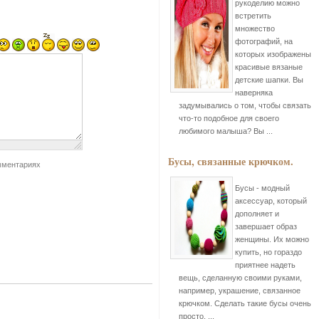
рукоделию можно
встретить
множество
фотографий, на
которых изображены
красивые вязаные
детские шапки. Вы
наверняка
задумывались о том, чтобы связать
что-то подобное для своего
любимого малыша? Вы ...
Бусы, связанные крючком.
мментариях
Бусы - модный
аксессуар, который
дополняет и
завершает образ
женщины. Их можно
купить, но гораздо
приятнее надеть
вещь, сделанную своими руками,
например, украшение, связанное
крючком. Сделать такие бусы очень
просто, ...