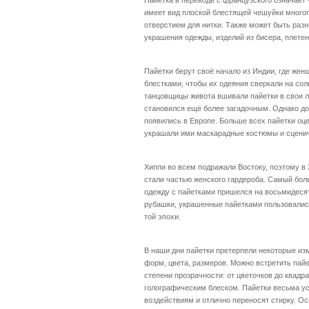
Пайетка в переводе с французского означает -
имеет вид плоской блестящей чешуйки много
отверстием для нитки. Также может быть раз
украшения одежды, изделий из бисера, плетен
Пайетки берут своё начало из Индии, где же
блестками, чтобы их одеяния сверкали на сол
танцовщицы живота вшивали пайетки в свои л
становился ещё более загадочным. Однако до 
появились в Европе. Больше всех пайетки оц
украшали ими маскарадные костюмы и сцени
Хиппи во всем подражали Востоку, поэтому в
стали частью женского гардероба. Самый бол
одежду с пайетками пришелся на восьмидесят
рубашки, украшенные пайетками пользовалис
той эпохи.
В наши дни пайетки претерпели некоторые изм
форм, цвета, размеров. Можно встретить пай
степени прозрачности: от цветочков до квадр
голографическим блеском. Пайетки весьма у
воздействиям и отлично переносят стирку. О