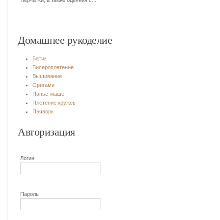
перчатки, а также одеяния с...
Домашнее рукоделие
Батик
Бисероплетение
Вышивание
Оригами
Папье-маше
Плетение кружев
Пэчворк
Авторизация
Логин
Пароль