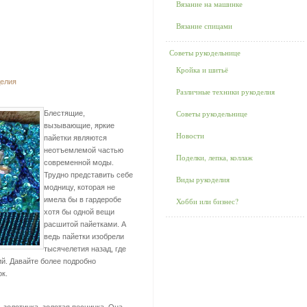
Вязание на машинке
Вязание спицами
Советы рукодельнице
Кройка и шитьё
делия
Различные техники рукоделия
Советы рукодельнице
Блестящие,
вызывающие, яркие
Новости
пайетки являются
неотъемлемой частью
Поделки, лепка, коллаж
современной моды.
Трудно представить себе
Виды рукоделия
модницу, которая не
имела бы в гардеробе
Хобби или бизнес?
хотя бы одной вещи
расшитой пайетками. А
ведь пайетки изобрели
тысячелетия назад, где
й. Давайте более подробно
к.