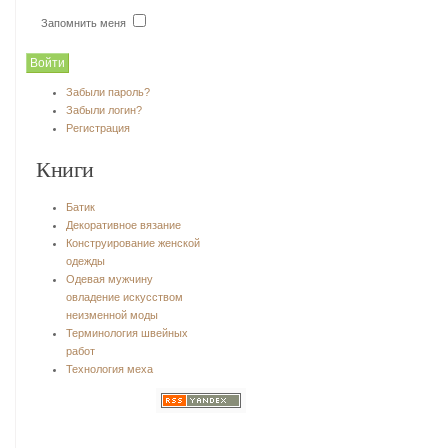
Запомнить меня
Забыли пароль?
Забыли логин?
Регистрация
Книги
Батик
Декоративное вязание
Конструирование женской
одежды
Одевая мужчину
овладение искусством
неизменной моды
Терминология швейных
работ
Технология меха