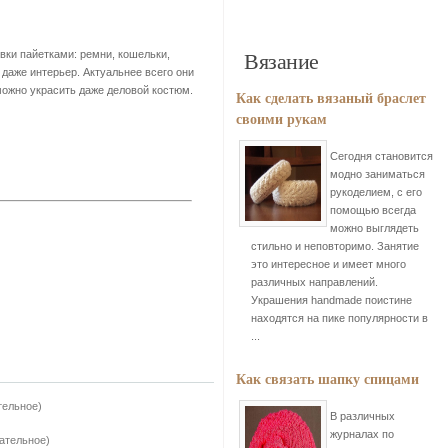
Вязание
вки пайетками: ремни, кошельки,
 даже интерьер. Актуальнее всего они
можно украсить даже деловой костюм.
Как сделать вязаный браслет
своими рукам
Сегодня становится
модно заниматься
рукоделием, с его
помощью всегда
можно выглядеть
стильно и неповторимо. Занятие
это интересное и имеет много
различных направлений.
Украшения handmade поистине
находятся на пике популярности в
...
Как связать шапку спицами
тельное)
В различных
журналах по
зательное)