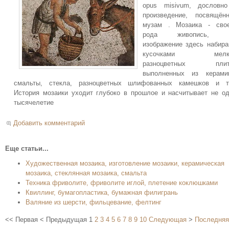
opus misivum, дословно
произведение, посвящён
музам . Мозаика - свое
рода живопись, 
изображение здесь набир
кусочками мелк
разноцветных плит
выполненных из керамик
смальты, стекла, разноцветных шлифованных камешков и т.
История мозаики уходит глубоко в прошлое и насчитывает не о
тысячелетие
Добавить комментарий
Еще статьи...
Художественная мозаика, изготовление мозаики, керамическая
мозаика, стеклянная мозаика, смальта
Техника фриволите, фриволите иглой, плетение коклюшками
Квиллинг, бумагопластика, бумажная филигрань
Валяние из шерсти, фильцевание, фелтинг
<<
Первая
<
Предыдущая
1
2
3
4
5
6
7
8
9
10
Следующая
>
Последняя