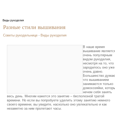
Виды рукоделия
Разные стили вышивания
Советы рукодельнице
-
Виды рукоделия
В наше время
вышивание являетс
очень популярным
видом рукоделия,
несмотря на то, что
зародилось оно уже
очень давно.
Большинство думаю
что вышиванием
занимаются только
домохозяйки, котор
нечем себя занять
весь день. Многим кажется это занятие – бесполезной тратой
времени. Но если вы попробуете уделить этому занятию немного
своего времени, вы увидите, насколько оно увлекательно и как
незаметно за ним пролетают часы.