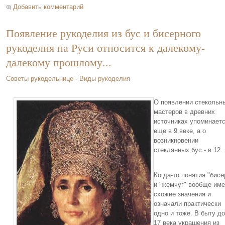
Добавить комментарий
Появление рукоделия из бус и бисерного
рукоделия на Руси относится к далекому-
далекому прошлому...
Советы рукодельнице
-
Виды рукоделия
О появлении стекольн
мастеров в древних
источниках упоминает
еще в 9 веке, а о
возникновении
стеклянных бус - в 12.
Когда-то понятия "бисе
и "жемчуг" вообще им
схожие значения и
означали практически
одно и тоже. В быту до
17 века украшения из