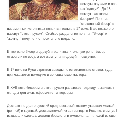
жемчуга звучали и вов
как "одекуй". До 18 в.
жемчуг называли
бисером! Понятие
"стеклянный бисер" в
письменных источниках появится только в 17 веке. Еще позже его
назовут "стеклярусом". Стойкое разделение понятия "бисер" и
"жемчуг" получили относительно недавно.
В торговле бисер и одекуй играли значительную роль. Бисер
отмеряли по весу, а вот жемчуг или одекуй - поштучно.
В 17 веке на Руси строятся заводы по изготовлению стекла, куда
приглашаются немецкие и венецианские мастера.
В XVII веке бисером и стеклярусом расшивают одежду, вышивают
оклады для икон, оформляют интерьеры.
Достаточно долго русский средневековый костюм украшал мелкий
(речной) и крупный, доставляемый из-за границы в Россию, жемчуг.
вышивали одежду, делали браслеты и ожерелья для людей высшег