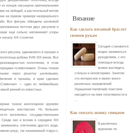
Для декоративных полотенец всегда
о из концов насыщена оригинальными
жие на лебедей, и растительный мотив
Вязание
ями на первом примере назеркального
лабо. Все фигуры обведены шелковой
тризованные веточки двух рисунков и
Как сделать вязаный браслет
в крае еще сильно напоминают узоры
своими рукам
 к началу XIX столетия.
Сегодня становится
модно заниматься
ского рисунка, одинакового в прошве и
рукоделием, с его
полотенца рубежа XVIII-XIX веков. Все
помощью всегда
азновидностью полотнянки, в этом
можно выглядеть
ерицами «сливочками». Очень тонкая
стильно и неповторимо. Занятие
нными через решетку шелковыми,
это интересное и имеет много
ймление и прошвы, и края сделано
различных направлений.
. «Сливочки» — один из любимейших
Украшения handmade поистине
самый ранний из известных.
находятся на пике популярности в
...
бернии тонкое многопарное кружево
омещичьих мастерских. Но больших
Как связать шапку спицами
ости заселялись государственными
Среди них и возник в середине XIX
В различных
занимались плетением другого рода.
журналах по
овили шнур, так называемый «гарус»,