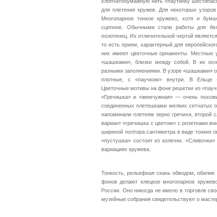
хлопчатобумажную нить «паутинку шестипас
для плетения кружев. Для некоторых узоров
Многопарное тонкое кружево, хотя и бума
сцепное. Обычными стали работы для бел
полотенец. Их отличительной чертой является
то есть прием, характерный для европейског
них имеют цветочные орнаменты. Местные у
«шашками», близки между собой. В их ос
разными заполнениями. В узоре «шашками» о
плотные, с «паучком» внутри. В Ельце 
Цветочные мотивы на фоне решетки из «пауч
«Гречишка» и «жемчужная» — очень похожи
соединенных плетешками мелких сетчатых о
напоминали плетеям зерно гречихи, второй 
вариант «гречишка с цветом» с розетками вн
шириной полтора сантиметра в виде тонких о
«пустушка» состоит из колечек. «Сливочки»
вариациях кружева.
Тонкость, рельефная скань обводом, обилие
фонов делают елецкое многопарное кружево
России. Оно никогда не имело в торговле сво
музейные собрания свидетельствуют о масте