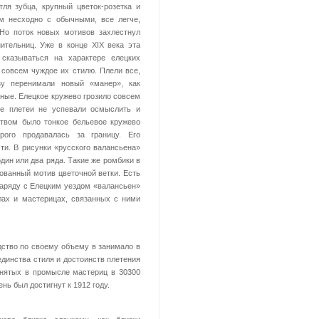
ля зубца, крупный цветок-розетка и
м несходно с обычными, все легче,
Но поток новых мотивов захлестнул
ительниц. Уже в конце XIX века эта
 сказываться на характере елецких
совсем чуждое их стилю. Плели все,
зу перенимали новый «манер», как
ьные. Елецкое кружево грозило совсем
ые плетеи не успевали осмыслить и
твом было тонкое бельевое кружево
рого продавалась за границу. Его
сти. В рисунки «русского валансьена»
один или два ряда. Такие же ромбики в
ованный мотив цветочной ветки. Есть
аряду с Елецким уездом «валансьен»
лах и мастерицах, связанных с ними
дство по своему объему в занимало в
единства стиля и достоинств плетения
анятых в промысле мастериц в 30300
ь был достигнут к 1912 году.