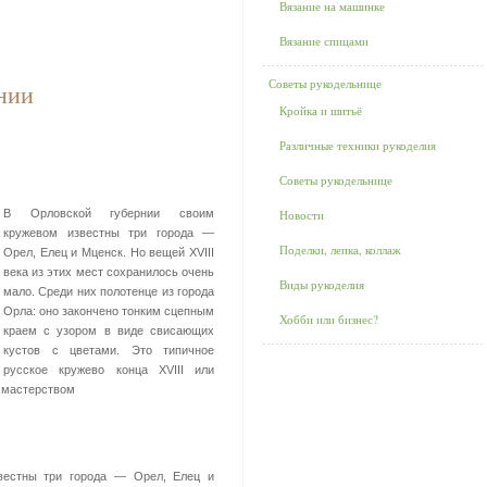
Вязание на машинке
Вязание спицами
Советы рукодельнице
нии
Кройка и шитьё
Различные техники рукоделия
Советы рукодельнице
В Орловской губернии своим
Новости
кружевом известны три города —
Поделки, лепка, коллаж
Орел, Елец и Мценск. Но вещей XVIII
века из этих мест сохранилось очень
Виды рукоделия
мало. Среди них полотенце из города
Орла: оно закончено тонким сцепным
Хобби или бизнес?
краем с узором в виде свисающих
кустов с цветами. Это типичное
русское кружево конца XVIII или
м мастерством
вестны три города — Орел, Елец и