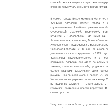
который шел на отделку солдатских мунди
спрос на гарус упал. Его место заняло кружев
В самом городе Ельце мастериц было немно
лучшими плетеями. Вокруг города в р
кружевоплетение. Наиболее развито оно 
Суворовской, Ламской, Врорнецкой, Верх
Казацкой и Соловьевской. За ними как
Афанасьевская, Извольская, Большебоевская
Ястребинская, Предтеченская, Богатоплатовс
Черновская области. В 1880-е и 1890-е годы
увеличивалось число кружевниц: в 1915 году
Занимались кружевоплетением и в под
ближайших слободах оно стало основным ж
заказам, плели и само по себе, продавая сра
базаре. Главными заказчиками были торгов
рисунки. Так занесли сюда с севера из Вол
Число узоров непрерывно росло, их к концу X
но подлинно елецкие — многопарные, в 
коклюшек, постепенно плести перестали. В
самое простое.
Чаще вместо льна белого, сурового и желто