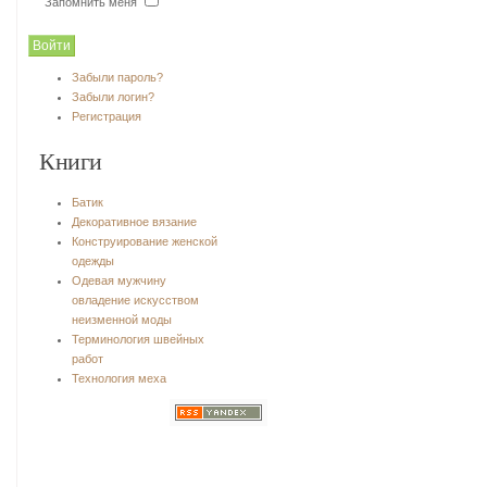
Запомнить меня
Забыли пароль?
Забыли логин?
Регистрация
Книги
Батик
Декоративное вязание
Конструирование женской
одежды
Одевая мужчину
овладение искусством
неизменной моды
Терминология швейных
работ
Технология меха