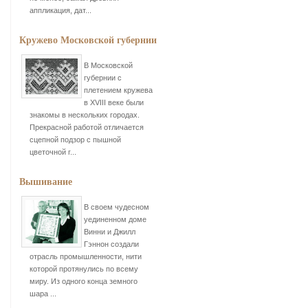
аппликация, дат...
Кружево Московской губернии
В Московской
губернии с
плетением кружева
в XVIII веке были
знакомы в нескольких городах.
Прекрасной работой отличается
сцепной подзор с пышной
цветочной г...
Вышивание
В своем чудесном
уединенном доме
Винни и Джилл
Гэннон создали
отрасль промышленности, нити
которой протянулись по всему
миру. Из одного конца земного
шара ...