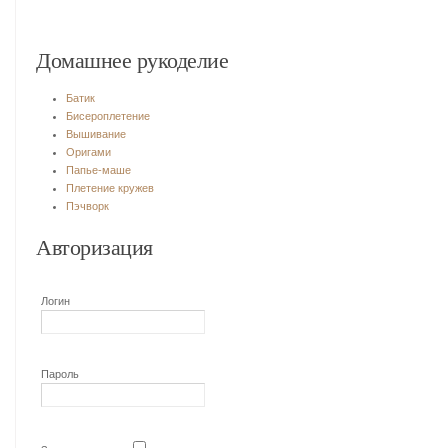
Домашнее рукоделие
Батик
Бисероплетение
Вышивание
Оригами
Папье-маше
Плетение кружев
Пэчворк
Авторизация
Логин
Пароль