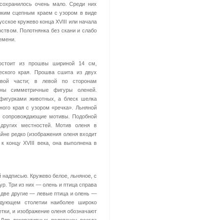
 сохранилось очень мало. Среди них
онким сцепным краем с узором в виде
сское кружево конца XVIII или начала
ством. Полотнянка без скани и слабо
емени.
состоит из прошвы шириной 14 см,
еского края. Прошва сшита из двух
вой части; в левой по сторонам
жены симметричные фигуры оленей.
фигурками животных, а блеск шелка
ного края с узором «речка». Льняной
е сопровождающие мотивы. Подобной
других местностей. Мотив оленя в
йне редко (изображения оленя входит
 к концу XVIII века, она выполнена в
 надписью. Кружево белое, льняное, с
р. Три из них — олень и птица справа
 две другие — левые птица и олень —
ледующем столетии наиболее широко
етки, и изображение оленя обозначают