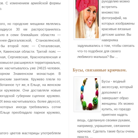
рукоделию можно
ров. С изменением армейской формы
встретить
о.
множество
фотографий, на
которых изображены
го, но городские мещанки являлись
красивые вязаные
адиусе 30 км распространилось
детские шапки. Вы
было в семи ближайших областях —
наверняка
нее-Дрезгаловской, Становлянской,
задумывались о том, чтобы связать
 бы второй пояс — Стегаловская,
что-то подобное для своего
, Каменская области. Третий пояс —
любимого малыша? Вы ...
кая, Сергиевская, Краснопаленская и
 промысел расширялся территориально,
 их насчитывалось уже 24615 человек.
Бусы, связанные крючком.
горном Знаменском монастыре. В
енским занятием. Кружево плели по
Бусы - модный
ботанное тут же, в Ельце, на женском
аксессуар, который
ки кружевом. Они доставляли новые
дополняет и
огодской губернии сцепное кружево.
завершает образ
IX века насчитывалось более двухсот,
женщины. Их можно
которых иногда требовались сотни
купить, но гораздо
 Ельце преобладало парное кружево,
приятнее надеть
вещь, сделанную своими руками,
например, украшение, связанное
крючком. Сделать такие бусы очень
ватого цветов мастерицы употребляли
просто, ...