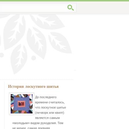
История лоскутного шитья
До последнего
времени считалось,
что лоскутное шитье
(печворк или квилт)
является самым
«молодым» видом рукоделия. Тем
не менее, самая древняя