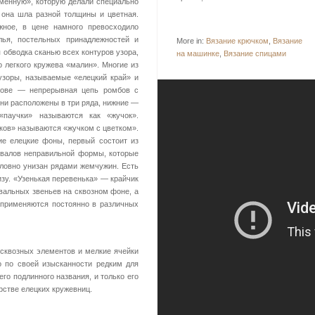
менную», которую делали специально
 она шла разной толщины и цветная.
жное, в цене намного превосходило
ья, постельных принадлежностей и
More in:
Вязание крючком
,
Вязание
 обводка сканью всех контуров узора,
на машинке
,
Вязание спицами
о легкого кружева «малин». Многие из
зоры, называемые «елецкий край» и
нове — непрерывная цепь ромбов с
ни расположены в три ряда, нижние —
«паучки» называются как «жучок».
ков» называются «жучком с цветком».
е елецкие фоны, первый состоит из
валов неправильной формы, которые
словно унизан рядами жемчужин. Есть
изу. «Узенькая перевенька» — крайчик
вальных звеньев на сквозном фоне, а
 применяются постоянно в различных
 сквозных элементов и мелкие ячейки
 по своей изысканности редким для
его подлинного названия, и только его
рстве елецких кружевниц.