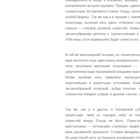
принадлежность вещи к елецкому кружеву. 
употребляли лучшее кружево. Прошва одног
элементами. Встречаются олени, птицы, похо
особой формы. Так же как и в прошве с олен
полотенца, льняная нить здесь отбелена с
сканью — голубой, розовой, охристой. Геоме
зигзагообразная цепочка с трилистниками 
XVIII века, хотя правильнее будет отнести его
В той же многопарной технике, но геометриче
крае выплетен еще один конец назеркального 
поле заполнено крупными «паучками» — р
укрупненном виде называемой елецкими маст
белая льняная нить оживлена пропуще
коричневыми и охристыми оттенками. Ока
зигзагообразной полоской; зубцы плоские
элементов елецких узоров, в данном случае, 
Так же, как и в других, в Орловской гу
происходит либо из городов, либо из п
поместий вокруг Ельца не было. Окрестн
крестьянами — потомками служилых людей. 
века кружевной промысел. Сперва женщины 
Из шерстяной нити на больших коклюшках гот