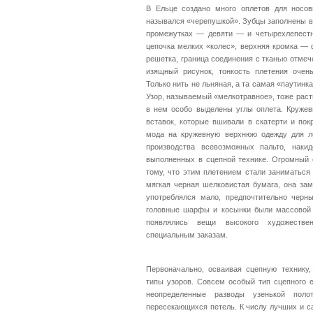
В Ельце создано много оплетов для носо
назывался «черепушкой». Зубцы заполнены в
промежутках — девяти — и четырехлепестны
цепочка мелких «колес», верхняя кромка — 
решетка, граница соединения с тканью отмеч
изящный рисунок, тонкость плетения очень
Только нить не льняная, а та самая «паутинк
Узор, называемый «мелкотравное», тоже раст
в нем особо выделены углы оплета. Кружев
вставок, которые вшивали в скатерти и пок
мода на кружевную верхнюю одежду для л
производства всевозможных пальто, наки
выполненных в сцепной технике. Огромный 
тому, что этим плетением стали заниматься
мягкая черная шелковистая бумага, она за
употреблялся мало, предпочтительно черн
головные шарфы и косынки были массовой 
появлялись вещи высокого художествен
специальным заказам.
Первоначально, осваивая сцепную технику,
типы узоров. Совсем особый тип сцепного е
неопределенные разводы узенькой пол
пересекающихся петель. К числу лучших и с