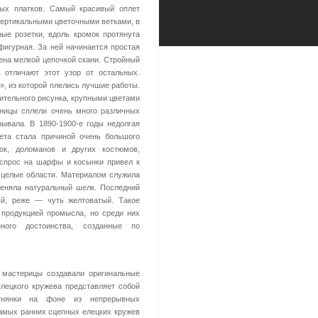
вых платков. Самый красивый оплет
ертикальными цветочными ветками, в
е розетки, вдоль кромок протянута
фигурная. За ней начинается простая
ена мелкой цепочкой скани. Стройный
 отличают этот узор от остальных.
а», из которой плелись лучшие работы.
ительного рисунка, крупными цветами
ницы сплели очень много различных
рывала. В 1890-1900-е годы недолгая
ета стала причиной очень большого
док, доломанов и других костюмов,
спрос на шарфы и косынки привел к
 целые области. Материалом служила
меняла натуральный шелк. Последний
ый, реже — чуть желтоватый. Такое
продукцией промысла, но среди них
ного достоинства, созданные по
 мастерицы создавали оригинальные
лецкого кружева представляет собой
отнянки на фоне из непрерывных
амых ранних сцепных елецких кружев