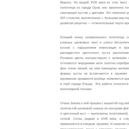
Мценск. Но вещей XVIII века из этих мест
полотенце из города Орла: оно закончено т
свисающих кустов с цветами. Это типичное ру
XIX столетия, выплетенное с большим мастер
развитая решетка — отличительные черты вр
Елецкий конец назеркального полотенца 
узорных шелковых лент и узкого металлич
кусков с нарушением композиции в пра
раскидистого цветочного куста располо
Розовые цветы контрастируют с зелеными 
оттеняется мерцанием нити золотно-серебря
фон очень вялый, на нем помещены мелки
формы кусты не встречаются в кружеве 
кружевном орнаменте вообще появляется кра
в герб города Ельца). Эта работа относится
многопарной технике.
Очень близка к ней прошва с вышитой под ней
золотистой шелковой сканью по контурам фигу
и цветочный куст — выполнены полотнянкой,
сеткой. Сетка, редкая в XVIII веке, в с
применяется в елецком кружеве. И наличие с