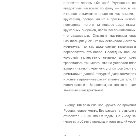
относится «проемный» край. Удлиненная пет
квадратные насновки по фону — все в не
изящнее и самостоятельно по композиции. 
кружевниц, превращая их в простых исполн
постоянная погоня за новшествами стала
кружевных рисунков, часто воспринимавших 
что заказывали. Опытные мастерицы сра
называли рисунок. От них осваивали и остал
исчезнуть, так как даже самые талантлив
переработать это новое. Последним новшес
«русский валансьен», немалая доля кото
требовалось так много, что не успевали пле
входят «паучки», «речка», уголки, ромбики в 
сочетании с данной фигуркой дают геометриз
и яснее выраженные растительные детали. Н
исполнялся и в Мценском, но только в шко
заказами и инструктажем.
В конце XIX века елецкое кружевное произво
России первое место. Его расцвет в смысле 
относится к 1870-1880-м годам. По числу з
человек и объему продукции наивысший уровен