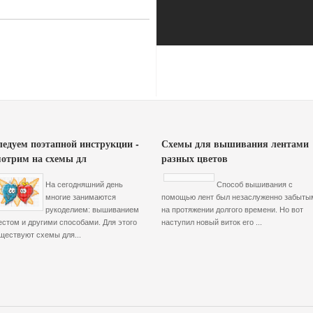
ледуем поэтапной инструкции -
Схемы для вышивания лентами
мотрим на схемы дл
разных цветов
На сегодняшний день
Способ вышивания с
многие занимаются
помощью лент был незаслуженно забыты
рукоделием: вышиванием
на протяжении долгого времени. Но вот
естом и другими способами. Для этого
наступил новый виток его ...
ществуют схемы для...