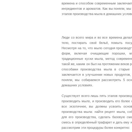
времена и способом современным заключает
ингредиентов и ароматов. Как вы поняли, м
этапов производства мыла в домашних услов
Люди со всего мира и во все времена делал
тело, постирать своё бельё, помыть пос
Несмотря на то, что мыло сегодня производт
форм, включая очищающие порошки, мы
традиционные куски мыла, метод современн
такой же, каким он был на протяжении веков
способами производства мыла в старые
заключается в улучшении новых продуктов, 
поняли, мы собираемся рассмотреть 5 ос
домашних условиях.
Существует всего лишь пять этапов производ
производить мыло, и производить его более 
все экзотичнее, вы должны усвоить осно
производства мыла: найти рецепт мыла, со
для его производства, сделать базовую см
смесь в определённый трафарет и дать ему 
рассмотрим эти процедуры более конкретно: