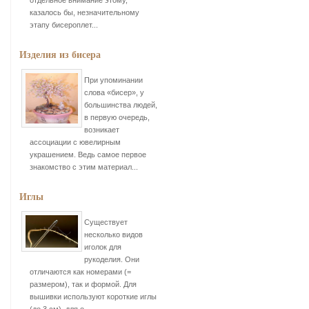
отдельное внимание этому,
казалось бы, незначительному
этапу бисероплет...
Изделия из бисера
При упоминании
слова «бисер», у
большинства людей,
в первую очередь,
возникает
ассоциации с ювелирным
украшением. Ведь самое первое
знакомство с этим материал...
Иглы
Существует
несколько видов
иголок для
рукоделия. Они
отличаются как номерами (=
размером), так и формой. Для
вышивки используют короткие иглы