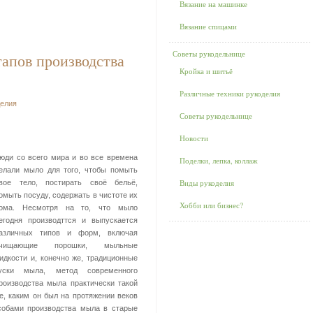
Вязание на машинке
Вязание спицами
Советы рукодельнице
тапов производства
Кройка и шитьё
Различные техники рукоделия
делия
Советы рукодельнице
Новости
юди со всего мира и во все времена
Поделки, лепка, коллаж
елали мыло для того, чтобы помыть
Виды рукоделия
вое тело, постирать своё бельё,
омыть посуду, содержать в чистоте их
Хобби или бизнес?
ома. Несмотря на то, что мыло
егодня производттся и выпускается
азличных типов и форм, включая
чищающие порошки, мыльные
идкости и, конечно же, традиционные
уски мыла, метод современного
роизводства мыла практически такой
е, каким он был на протяжении веков
собами производства мыла в старые