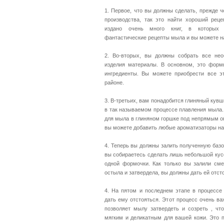
1. Первое, что вы должны сделать, прежде 
производства, так это найти хороший рец
издано очень много книг, в которых 
фантастические рецепты мыла и вы можете нач
2. Во-вторых, вы должны собрать все не
изделия материалы. В основном, это форм
ингредиенты. Вы можете приобрести все 
районе.
3. В-третьих, вам понадобится глиняный кувш
в так называемом процессе плавления мыла.
для мыла в глиняном горшке под непрямым ог
вы можете добавить любые ароматизаторы на
4. Теперь вы должны залить полученную баз
вы собираетесь сделать лишь небольшой кусо
одной формочки. Как только вы залили сме
остыла и затвердела, вы должны дать ей отсто
4. На пятом и последнем этапе в процессе
дать ему отстояться. Этот процесс очень ва
позволяет мылу затвердеть и созреть , что
мягким и деликатным для вашей кожи. Это п