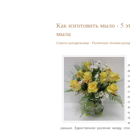
Как изготовить мыло - 5 э
мыла
Советы рукодельнице
-
Различные техники руко
Л
д
с
п
д
с
р
о
ж
к
п
ж
раньше. Единственное различие между спо