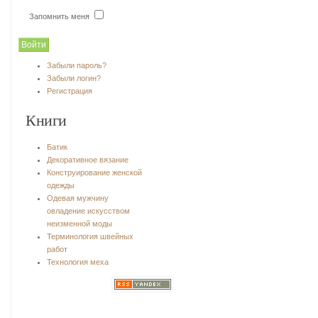
Запомнить меня
Забыли пароль?
Забыли логин?
Регистрация
Книги
Батик
Декоративное вязание
Конструирование женской
одежды
Одевая мужчину
овладение искусством
неизменной моды
Терминология швейных
работ
Технология меха