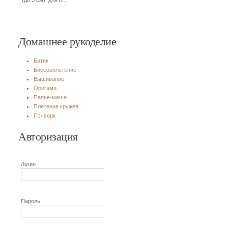
(до 3 см), для о...
Домашнее рукоделие
Батик
Бисероплетение
Вышивание
Оригами
Папье-маше
Плетение кружев
Пэчворк
Авторизация
Логин
Пароль