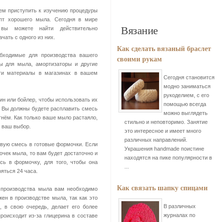
чем приступить к изучению процедуры
епт хорошего мыла. Сегодня в мире
Вязание
вы можете найти действительно
ать с одного из них.
Как сделать вязаный браслет
обходимые для производства вашего
своими рукам
ы для мыла, амортизаторы и другие
эти материалы в магазинах в вашем
Сегодня становится
модно заниматься
рукоделием, с его
ин или бойлер, чтобы использовать их
помощью всегда
 Вы должны будете расплавить смесь
можно выглядеть
нём. Как только ваше мыло растаяло,
стильно и неповторимо. Занятие
 ваш выбор.
это интересное и имеет много
различных направлений.
овую смесь в готовые формочки. Если
Украшения handmade поистине
чек мыла, то вам будет достаточно и
находятся на пике популярности в
сь в формочку, для того, чтобы она
...
яться 24 часа.
Как связать шапку спицами
 производства мыла вам необходимо
жен в производстве мыла, так как это
В различных
, в свою очередь, делает его более
журналах по
роисходит из-за глицерина в составе