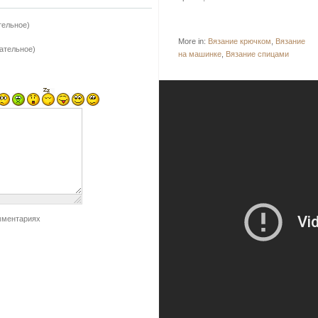
тельное)
More in:
Вязание крючком
,
Вязание
зательное)
на машинке
,
Вязание спицами
мментариях