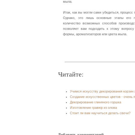
мыла.
Итак, как вы могли сами убедиться, процесс
Однако, это лишь основные этапы его п
количество возможных способов производс
позволяет вам подходить к этому вопросу
формы, ароматизаторов или цвета мыла.
Читайте:
Учимся искусству декорирования корзин
Создание искусственных цветов - очень 
Декорирование глиняного горшка
Изготовление гравюр из олова
Стоит ли вам научиться делать свечи?
Добавить комментарий