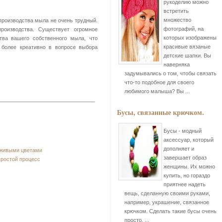
рукоделию можно
встретить
множество
 производства мыла не очень трудный.
фотографий, на
роизводства. Существует огромное
которых изображены
тва вашего собственного мыла, что
красивые вязаные
 более креативно в вопросе выбора
детские шапки. Вы
наверняка
задумывались о том, чтобы связать
что-то подобное для своего
любимого малыша? Вы ...
Бусы, связанные крючком.
Бусы - модный
аксессуар, который
дополняет и
 живыми цветами
завершает образ
простой процесс
женщины. Их можно
купить, но гораздо
приятнее надеть
вещь, сделанную своими руками,
например, украшение, связанное
крючком. Сделать такие бусы очень
просто, ...