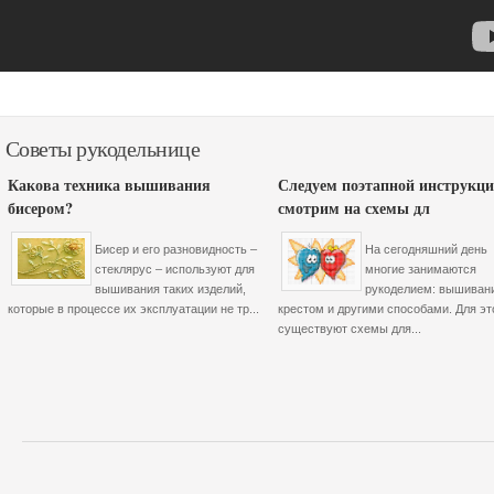
Советы рукодельнице
Какова техника вышивания
Следуем поэтапной инструкци
бисером?
смотрим на схемы дл
Бисер и его разновидность –
На сегодняшний день
стеклярус – используют для
многие занимаются
вышивания таких изделий,
рукоделием: вышиван
которые в процессе их эксплуатации не тр...
крестом и другими способами. Для эт
существуют схемы для...