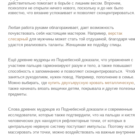
действительно помогает в борьбе с лишним весом. Впрочем,
психологи не открыли ничего нового, поскольку и до них было
известно, что вязание успокаивает и позволяет сконцентрироваться.
Любая работа руками облагораживает, дает возможность
почувствовать себя настоящим мастером. Например,
верстак
слесарный
для мужчины может стать той отдушиной, благодаря че
удастся реализовать таланты. Женщинам же подойду спицы.
Ещё древние мудрецы из Поднебесной доказали, что упражнения с
участием пальцев гармонизируют разум и тело, а также повышают
способность к запоминанию и позволяют сконцентрироваться. Что
заняться рукоделием, нужен повод. Например, пополнение в семье.
Можно выбирать, где
купить двухъярусную кровать металлическую
также начинать вязать вещички детям, покрывала и другие полезны
предметы.
Слова древних мудрецов из Поднебесной доказали и современные
исследователи, которые также подтвердили, что на пальцах и кистя
человеческих рук находятся рефлекторные точки, от которых в
центральную нервную систему поступают импульсы. Поэтому если
массировать эти точки, можно воздействовать на важные внутренни