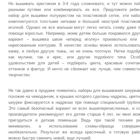
Но вышивать крестиком в 3-4 года сложновато, и тут можно по
разными путями или комбинировать их все. Предложите ребе
набор для вышивки полукрестом на пластиковой сетке, эти наб
комплектуются толстыми нитками и большой неострой пластико
иголкой. Однако не все малыши могут легко читать схему даже 
помощи взрослых. Например, моим детям больше понравился дру
вариант – вышивка швом «вперед иголку» произвольно или 
нарисованным контурам. В качестве основы можно использоват
канву, и любую другую ткань, но не очень плотную. Нитки подой
как мулине, так и ирис, или другие подобного типа. Особ
удовольствие для детей – подбирать цвета, красивые сочета
оттенков и фактур. И ничто не сближает нас лучше, чем совмест
творчество.
Не так давно в продаже появились наборы для вышивания шнурка
похожие на чемоданчик, в крышке которого сделаны надрезы, цвет
шнурки фиксируются в надрезах при помощи специальной трубоч
Это самый безопасный вариант из всех вышеперечисленных, и х
производители рекомендуют его детям старше 4 лет, он явно мо
пригодиться и деткам поменьше. Ведь при такой технике ри
минимален, а использование схемы-образца совершен
необязательно. Результат же всегда красочный, и готовую раб
можно быстро сменить новой, еще лучшей.