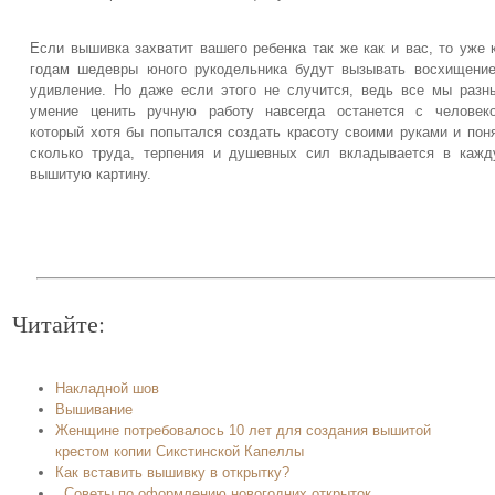
Если вышивка захватит вашего ребенка так же как и вас, то уже 
годам шедевры юного рукодельника будут вызывать восхищени
удивление. Но даже если этого не случится, ведь все мы разн
умение ценить ручную работу навсегда останется с человек
который хотя бы попытался создать красоту своими руками и пон
сколько труда, терпения и душевных сил вкладывается в каж
вышитую картину.
Читайте:
Накладной шов
Вышивание
Женщине потребовалось 10 лет для создания вышитой
крестом копии Сикстинской Капеллы
Как вставить вышивку в открытку?
. Советы по оформлению новогодних открыток