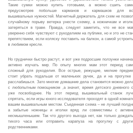
Такие сумки можно купить готовыми, а можно сшить сами
предусмотрев побольше карманов и кармашков для вс
вышивальных нужностей. Магнитный держатель для схем не позво
случайному порыву ветерка унести схемку, а ножничкам и игол
затеряться в траве. Правда, следует заметить, что не все м
уверенно себя чувствуют с рукоделием на публике, но и это не ста
препятствием, если коляску поставить на балкон, а самой устроит
в любимом кресле.
Но груднички быстро растут, и вот уже подросшие ползунки начин
активно изучать мир. По опыту многих мам этот период сам
сложный для рукоделия. Все острые, режущие, мелкие предм
стоит убрать подальше от маленьких ручек, да и на прогулке
расслабишься. Зато многие домашние дела становится можно дел
с любопытным помощником ,а значит, время детского дневного 
уже посвободнее. На этот период вышивальный станок луч
спрятать, если игры юного исследователя проходят в одной комнат
вашим вышивальным местом. Съеденная схема – не лучший полдн
а забытые ножницы и иголки вряд ли совместимы с активн
несмышленышем. Так что другого выхода нет, как только дождат
тихого часа или отправить карапуза на прогулку с други
родственниками.