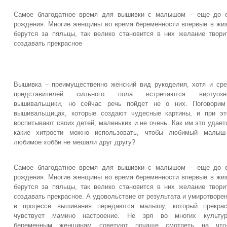
Самое благодатное время для вышивки с малышом – еще до е
рождения. Многие женщины во время беременности впервые в жи
берутся за пяльцы, так велико становится в них желание твори
создавать прекрасное
Вышивка – преимущественно женский вид рукоделия, хотя и ср
представителей сильного пола встречаются виртуозн
вышивальщики, но сейчас речь пойдет не о них. Поговорим
вышивальщицах, которые создают чудесные картины, и при э
воспитывают своих детей, маленьких и не очень. Как им это удает
какие хитрости можно использовать, чтобы любимый малыш
любимое хобби не мешали друг другу?
Самое благодатное время для вышивки с малышом – еще до е
рождения. Многие женщины во время беременности впервые в жи
берутся за пяльцы, так велико становится в них желание твори
создавать прекрасное. А удовольствие от результата и умиротворе
в процессе вышивания передаются малышу, который прекрас
чувствует мамино настроение. Не зря во многих культур
беременным женщинам советуют почаще смотреть на что-