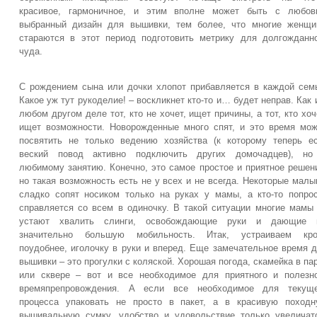
красивое, гармоничное, и этим вполне может быть с любов
выбранный дизайн для вышивки, тем более, что многие женщ
стараются в этот период подготовить метрику для долгожданн
чуда.
С рождением сына или дочки хлопот прибавляется в каждой сем
Какое уж тут рукоделие! – воскликнет кто-то и… будет неправ. Как 
любом другом деле тот, кто не хочет, ищет причины, а тот, кто хоч
ищет возможности. Новорожденные много спят, и это время мо
посвятить не только ведению хозяйства (к которому теперь е
веский повод активно подключить других домочадцев), но
любимому занятию. Конечно, это самое простое и приятное решен
но такая возможность есть не у всех и не всегда. Некоторые мал
сладко сопят носиком только на руках у мамы, а кто-то попро
справляется со всем в одиночку. В такой ситуации многие мамы
устают хвалить слинги, освобождающие руки и дающие 
значительно большую мобильность. Итак, устраиваем кро
поудобнее, иголочку в руки и вперед. Еще замечательное время 
вышивки – это прогулки с коляской. Хорошая погода, скамейка в па
или сквере – вот и все необходимое для приятного и полезн
времяпрепровождения. А если все необходимое для текуще
процесса упаковать не просто в пакет, а в красивую поход
вышивальную сумку, удобство и удовольствие только увеличат