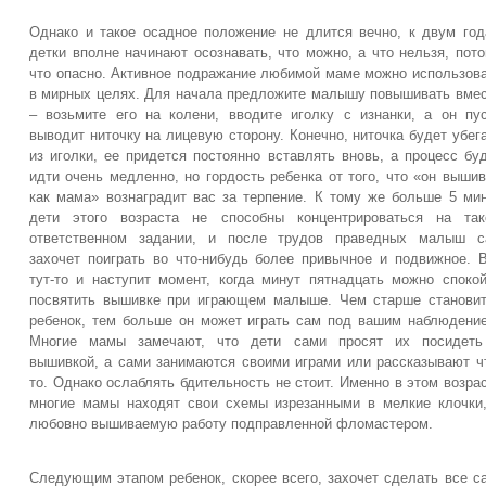
Однако и такое осадное положение не длится вечно, к двум го
детки вполне начинают осознавать, что можно, а что нельзя, пот
что опасно. Активное подражание любимой маме можно использов
в мирных целях. Для начала предложите малышу повышивать вме
– возьмите его на колени, вводите иголку с изнанки, а он пу
выводит ниточку на лицевую сторону. Конечно, ниточка будет убег
из иголки, ее придется постоянно вставлять вновь, а процесс бу
идти очень медленно, но гордость ребенка от того, что «он выши
как мама» вознаградит вас за терпение. К тому же больше 5 ми
дети этого возраста не способны концентрироваться на так
ответственном задании, и после трудов праведных малыш с
захочет поиграть во что-нибудь более привычное и подвижное. 
тут-то и наступит момент, когда минут пятнадцать можно споко
посвятить вышивке при играющем малыше. Чем старше станови
ребенок, тем больше он может играть сам под вашим наблюдени
Многие мамы замечают, что дети сами просят их посидеть
вышивкой, а сами занимаются своими играми или рассказывают ч
то. Однако ослаблять бдительность не стоит. Именно в этом возра
многие мамы находят свои схемы изрезанными в мелкие клочки
любовно вышиваемую работу подправленной фломастером.
Следующим этапом ребенок, скорее всего, захочет сделать все с