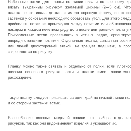
Набранные петли для планки по линии низа и по внешнему к
вязать выбранным рисунком желаемой ширины (2—5 см). Что
планка не стягивала деталь и имела хорошую форму, со стор
застежки у основания необходимо образовать угол. Для этого след
прибавлять петли из промежутка между петлями или обыкновен
накидом в каждом нечетном ряду до и после центральной петли уг
Прибавленные петли провязывать в четных рядах, ориентиру
впереди стоящими петлями. Отделочная планка, связанная резин
или любой двухсторонней вязкой, не требует подшивки, а про
закрепляется по рисунку.
Планку можно также связать и отдельно от полки, если плотно
вязания основного рисунка полки и планки имеет значитель
расхождение.
Такую планку следует пришивать за один край по нижней линии по
и со стороны застежки встык.
Разнообразие вязаных моделей зависит от выбора отделочн
рисунков, так как они видоизменяют изделия и украшают их.