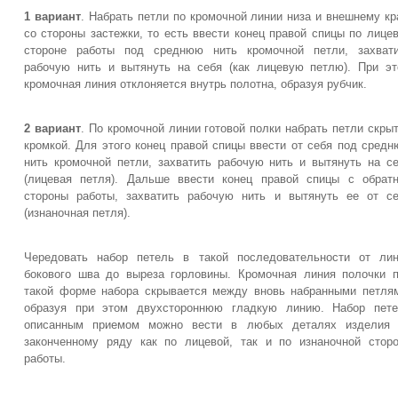
1 вариант
. Набрать петли по кромочной линии низа и внешнему к
со стороны застежки, то есть ввести конец правой спицы по лице
стороне работы под среднюю нить кромочной петли, захвати
рабочую нить и вытянуть на себя (как лицевую петлю). При э
кромочная линия отклоняется внутрь полотна, образуя рубчик.
2 вариант
. По кромочной линии готовой полки набрать петли скры
кромкой. Для этого конец правой спицы ввести от себя под сред
нить кромочной петли, захватить рабочую нить и вытянуть на с
(лицевая петля). Дальше ввести конец правой спицы с обрат
стороны работы, захватить рабочую нить и вытянуть ее от с
(изнаночная петля).
Чередовать набор петель в такой последовательности от ли
бокового шва до выреза горловины. Кромочная линия полочки 
такой форме набора скрывается между вновь набранными петля
образуя при этом двухстороннюю гладкую линию. Набор пете
описанным приемом можно вести в любых деталях изделия 
законченному ряду как по лицевой, так и по изнаночной стор
работы.