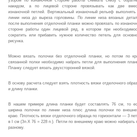
узором по изнаночной стороне работы снимать снизу с обрат
накидом, а по лицевой стороне провязывать как две вмес
изнаночной петлей. Вертикальный изнаночный рельеф выполнять
линии низа до выреза горловины. По линии низа вязаных дета
после выполнения отделочной планки можно провязать по изнаноч
стороне работы один лицевой ряд, в котором при необходимо
сократить или прибавить нужное количество петель для основн
рисунка.
Можно вязать полочки без отделочной планки, но потом по к
связанной полки необходимо набрать петли для выполнения план
Планку следует вязать двухсторонней вязкой.
В основу расчета следует взять плотность вязки отделочного обра
и длину планки.
В нашем примере длина планки будет составлять 76 см, то е
ширина полочки по линии низа плюс длина полочки по внешн
краю. Плотность вязки отделочного образца по горизонтали — 3 пе
в I см (Зп.Х 76 = 228 п.). Петли по внешнему краю можно набирать 
разному.