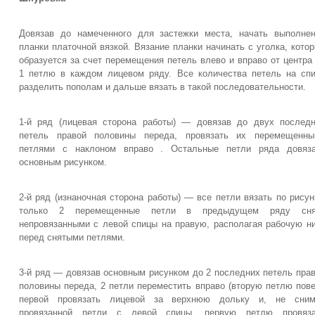
Довязав до намеченного для застежки места, начать выполне
планки платочной вязкой. Вязание планки начинать с уголка, кото
образуется за счет перемещения петель влево и вправо от центра
1 петлю в каждом лицевом ряду. Все количества петель на сп
разделить пополам и дальше вязать в такой последовательности.
1-й ряд (лицевая сторона работы) — довязав до двух послед
петель правой половины переда, провязать их перемещенны
петлями с наклоном вправо . Остальные петли ряда довяза
основным рисунком.
2-й ряд (изнаночная сторона работы) — все петли вязать по рисун
только 2 перемещенные петли в предыдущем ряду сня
непровязанными с левой спицы на правую, располагая рабочую н
перед снятыми петлями.
3-й ряд — довязав основным рисунком до 2 последних петель пра
половины переда, 2 петли переместить вправо (вторую петлю пов
первой провязать лицевой за верхнюю дольку и, не сним
провязанной петли с левой спицы, первую петлю провяза