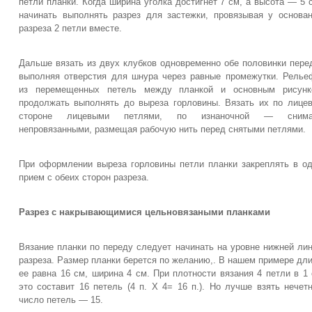
петли планки. Когда ширина уголка достигнет 7 см, а высота — 5 
начинать выполнять разрез для застежки, провязывая у основа
разреза 2 петли вместе.
Дальше вязать из двух клубков одновременно обе половинки пере
выполняя отверстия для шнура через равные промежутки. Рель
из перемещенных петель между планкой и основным рисунк
продолжать выполнять до выреза горловины. Вязать их по лице
стороне лицевыми петлями, по изнаночной — снима
непровязанными, размещая рабочую нить перед снятыми петлями.
При оформлении выреза горловины петли планки закреплять в о
прием с обеих сторон разреза.
Разрез с накрывающимися цельновязаными планками
Вязание планки по переду следует начинать на уровне нижней ли
разреза. Размер планки берется по желанию,. В нашем примере дл
ее равна 16 см, ширина 4 см. При плотности вязания 4 петли в 1
это составит 16 петель (4 п. X 4= 16 п.). Но лучше взять нечет
число петель — 15.