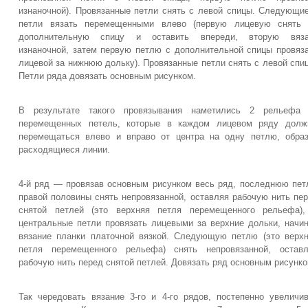
изнаночной). Провязанные петли снять с левой спицы. Следующи
петли вязать перемещенными влево (первую лицевую снять 
дополнительную спицу и оставить впереди, вторую вяза
изнаночной, затем первую петлю с дополнительной спицы провяз
лицевой за нижнюю дольку). Провязанные петли снять с левой спи
Петли ряда довязать основным рисунком.
В результате такого провязывания наметились 2 рельефа 
перемещенных петель, которые в каждом лицевом ряду долж
перемещаться влево и вправо от центра на одну петлю, обра
расходящиеся линии.
4-й ряд — провязав основным рисунком весь ряд, последнюю пе
правой половины снять непровязанной, оставляя рабочую нить пе
снятой петлей (это верхняя петля перемещенного рельефа),
центральные петли провязать лицевыми за верхние дольки, начи
вязание планки платочной вязкой. Следующую петлю (это верх
петля перемещенного рельефа) снять непровязанной, оставл
рабочую нить перед снятой петлей. Довязать ряд основным рисунко
Так чередовать вязание 3-го и 4-го рядов, постепенно увеличи