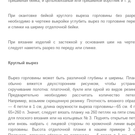
пришивная бейка, и цельновязаныи или пришивной воротник и т. д.
При окантовке бейкой круглого выреза горловины без разре
необходимо в чертеже выкройки углубить вырез по горловине пер
и спинки на ширину отделочной бейки.
При вязании изделий с застежкой у основания шеи на черте
следует наметить разрез по переду или спинке.
Круглый вырез
Вырез горловины может быть различной глубины и ширины. Пла
обычно вяжется двухсторонним рисунком, чтобы устрани
скручивание полотна: платочной, букле или одной из видов резин
Предварительно необходимо рассчитать количество петел
Например, возьмем скрещенную резинку. Плотность вязаного обра
— 4 петли в 1 см, длина окружности выреза горловины—65 см. 4 
65=260 п. Значит, следует вязать планку на 260 петлях на пяти спи
для плоского вязания или на кольцевых № 3. Поднять открытые пе
или вновь набрать с лицевой стороны по кромочной линии выр
горловины. Высота отделочной планки в нашем примере 3 с