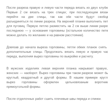
После разреза правую и левую части переда вязать из двух клубк
Первые 2 см вязать на трех спицах; при последующем вязан
перейти на две спицы, так как обе части будут свобод
разъединяться по линии разреза. На верхней планке выполнить пе
для пуговиц. Первую петлю разместить на 2 см выше линии разре
последнюю — у основания горловины (остальное количество пет
можно делать по желанию и на равном расстоянии).
Довязав до начала выреза горловины, петли обеих планок снять
дополнительные спицы. Продолжать вязать левую и правую ча
переда, выполняя вырез горловины по выкройке и расчету.
В мужских изделиях левая верхняя планка накрывает правую
женских — наоборот. Вырез горловины при таком разрезе может б
круглый, квадратный и другой формы. В нашем примере круг
вырез горловины оформлен цельновязаным воротник
прямоугольной формы.
После отделочных работ сшить плечевые швы переда и спинки.