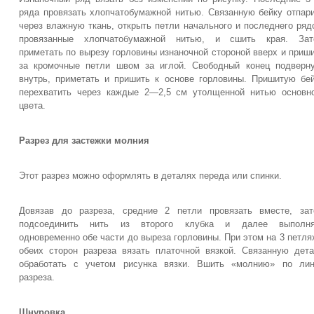
ряда провязать хлопчатобумажной нитью. Связанную бейку отпар
через влажную ткань, открыть петли начального и последнего ряд
провязанные хлопчатобумажной нитью, и сшить края. Зат
приметать по вырезу горловины изнаночной стороной вверх и приш
за кромочные петли швом за иглой. Свободный конец подверн
внутрь, приметать и пришить к основе горловины. Пришитую бе
перехватить через каждые 2—2,5 см утолщенной нитью основн
цвета.
Разрез для застежки молния
Этот разрез можно оформлять в деталях переда или спинки.
Довязав до разреза, средние 2 петли провязать вместе, за
подсоединить нить из второго клубка и далее выполня
одновременно обе части до выреза горловины. При этом на 3 петля
обеих сторон разреза вязать платочной вязкой. Связанную дет
обработать с учетом рисунка вязки. Вшить «молнию» по лин
разреза.
Шнуровка