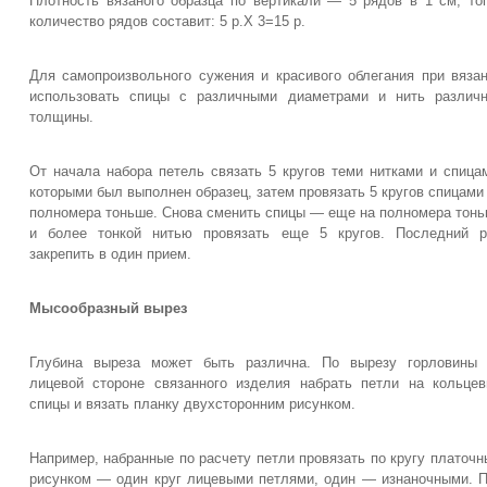
Плотность вязаного образца по вертикали — 5 рядов в 1 см, то
количество рядов составит: 5 р.Х 3=15 р.
Для самопроизвольного сужения и красивого облегания при вяза
использовать спицы с различными диаметрами и нить различ
толщины.
От начала набора петель связать 5 кругов теми нитками и спица
которыми был выполнен образец, затем провязать 5 кругов спицами
полномера тоньше. Снова сменить спицы — еще на полномера тон
и более тонкой нитью провязать еще 5 кругов. Последний р
закрепить в один прием.
Мысообразный вырез
Глубина выреза может быть различна. По вырезу горловины 
лицевой стороне связанного изделия набрать петли на кольце
спицы и вязать планку двухсторонним рисунком.
Например, набранные по расчету петли провязать по кругу платоч
рисунком — один круг лицевыми петлями, один — изнаночными. 