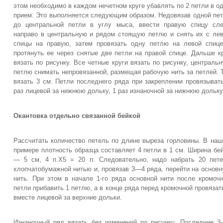
этом необходимо в каждом нечетном круге убавлять по 2 петли в о
прием. Это выполняется следующим образом. Недовязав одной пе
до центральной петли в углу мыса, ввести правую спицу сл
направо в центральную и рядом стоящую петлю и снять их с ле
спицы на правую, затем провязать одну петлю на левой спиц
протянуть ее через снятые две петли на правой спице. Дальше к
вязать по рисунку. Все четные круги вязать по рисунку, централь
петлю снимать непровязанной, размещая рабочую нить за петлей. 
вязать 3 см. Петли последнего ряда при закреплении провязыват
раз лицевой за нижнюю дольку, 1 раз изнаночной за нижнюю дольку
Окантовка отдельно связанной бейкой
Рассчитать количество петель по длине выреза горловины. В на
примере плотность образца составляет 4 петли в 1 см. Ширина бе
— 5 см, 4 п.Х5 = 20 п. Следовательно, надо набрать 20 пет
хлопчатобумажной нитью и, провязав 3—4 ряда, перейти на основ
нить. При этом в начале 1-го ряда основной нити после кромоч
петли прибавить 1 петлю, а в конце ряда перед кромочной провязат
вместе лицевой за верхние дольки.
Изнаночный ряд вязать без изменений по рисунку. Последние 