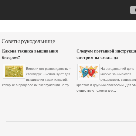
Советы рукодельнице
Какова техника вышивания
Следуем поэтапной инструкци
бисером?
смотрим на схемы дл
Бисер и его разновидность –
На сегодняшний день
стеклярус – используют для
многие занимаются
вышивания таких изделий,
рукоделием: вышиван
которые в процессе их эксплуатации не тр...
крестом и другими способами. Для эт
существуют схемы для...