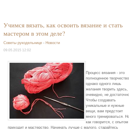
Учимся вязать, как освоить вязание и стать
мастером в этом деле?
Советы рукодельнице
-
Новости
09.05.2015 12:02
Процесс вязания - это
полноценное творчество
однако одного лишь
желания творить здесь,
очевидно, не достаточно
Чтобы создавать
уникальные и нужные
вещи, вам предстоит
много тренироваться. Н
как говорится, с опытом
приходит и мастерство. Начинать лучше с малого, старайтесь