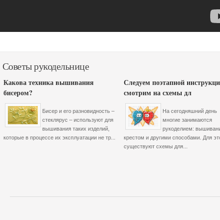
Советы рукодельнице
Какова техника вышивания
Следуем поэтапной инструкци
бисером?
смотрим на схемы дл
Бисер и его разновидность –
На сегодняшний день
стеклярус – используют для
многие занимаются
вышивания таких изделий,
рукоделием: вышиван
которые в процессе их эксплуатации не тр...
крестом и другими способами. Для эт
существуют схемы для...