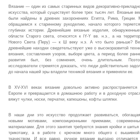
Вязание — один из самых старинных видов декоративно-прикладн
искусства, который существует более трех тысяч лет. Вязаные в
были найдены в древних захоронениях Египта, Рима, Греции.
обращаемся к старинному рукоделию, начало которого теряетс
глубинах истории. Древнейшие вязаные изделия, обнаруженны
области Старого света, относятся к IY-Y вв. н.э., а на террито
Нового Света (Перу) — к Ш веку н.э. А что было раньше? В
древнейшие находки свидетельствуют уже о высокоразвитой техн
вязания, составления узоров, выборе цвета, а период более ранн
развития был, без сомнения, очень длительным. Поэто
исследователи стремятся доказать, что люди действительно задо
до начала нашей эры владели техникой вязания и применяли ее.
В XV-XVI веках вязание довольно активно распространяется
Европе и превращается в домашнюю работу и в доходную отрас
вяжут чулки, носки, перчатки, капюшоны, кофты шляпки.
В наши дни это искусство продолжает развиваться, обогаща
новыми мотивами, композиционными приемами, современны
материалами. Для этого занятия требуются знания кройки и шитья
трикотажу, а в работе с крючком много общего с вышивкой
ткачеством. И все равно, ручное вязание выгодно отличается