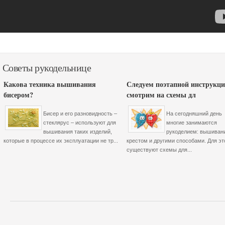
Советы рукодельнице
Какова техника вышивания
Следуем поэтапной инструкци
бисером?
смотрим на схемы дл
Бисер и его разновидность –
На сегодняшний день
стеклярус – используют для
многие занимаются
вышивания таких изделий,
рукоделием: вышиван
которые в процессе их эксплуатации не тр...
крестом и другими способами. Для эт
существуют схемы для...