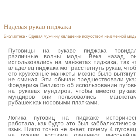
Надевая рукав пиджака
Библиотека
-
Одевая мужчину овладение искусством неизменной мод
Пуговицы на рукаве пиджака повида
различные волны моды. Века назад, о
использовались на манжетах пиджака, так ч
владелец пиджака мог расстегнуть рукав, что
его кружевные манжеты можно было вытянут
не сминая. Эти обычаи предшествовали ука
Фредерика Великого об использовании пугов
на рукавах мундиров, чтобы вместо рукав
мундиров они пользовались манжета
рубашек как носовыми платками.
Логика пуговиц на пиджаке историчес
работала, как будто это был каббалистическ
язык. Никто точно не знает, почему 4 пугови
на рукаве костюма означают высочайш