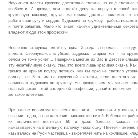
Научиться плести кружево достаточно сложно, но ещё сложнее 
изобрести. И прежде, чем сплетёт девушка первую в своей жи
кружевную косынку, другая мастерица должна приложить к э
работе свои руку и сердце. Художник по кружеву - работа незамет
и почти забытая. Мало кто знает, какими удивительными секрет
владеют люди этой профессии
Неспешно старушка плетёт у окна. Звезда загорелась - звезду
вплела. Свернувшись клубком, задремал старый кот - на круж
белом он тоже уснёт.... Наверняка многие из Вас в детстве слыш
эту незатейливую сказку. Увы, это всего лишь красивая сказка. Как
громко не кричал поутру петушок, как бы ярко не светило утрен
солнце, не быть им на кружевной скатерти, если до этого их
нарисовал художник по кружеву. Но прежде, чем мы узнаем са
главный секрет этой загадочной профессии, давайте вспомним , 
же такое плетение.
При тканье используется всего две нити - основная и уточная, 
вязании - одна, а при плетении - множество нитей. В больших рабо
их количество достигает 60 и даже больше. Каждая ни
наматывается на отдельную палочку - коклюшку. Плетея - именно 
называлась на Руси мастерица - закрепляет нить на коклюшке, кла