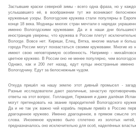
Застывшие краски северной зимы - всего одна фраза, но у каждо
услышавшего её, в воображении тут же возникают белоснежн
кружевные узоры. Вологодские кружева стали популярны в Европ
конце 18 века. Модницы многих стран мечтали о нарядах украшен
именно Вологодскими кружевами. Да и в наши дни большинст
иностранцев уверены, что кружева в России плетут исключительн
Вологде. Вовсе нет. Кириши, Елец, Вятка, многие малые и боль
города России могут похвастаться своими кружевами. Многие из 
имеют свою неповторимую особенность. Например - михайловс
цветное кружево. В России оно не менее популярно, чем вологодск
Однако, как и 200 лет назад, едут купцы иностранные именно
Вологодчину. Едут за белоснежным чудом.
Откуда пришёл на нашу землю этот дивный промысел - загад
Разные исследователи дают различные, зачастую противоречив
ответы на этот вопрос. Голландия, Германия и даже далёкая Испа
могут претендовать на звание прародителей Вологодского круже
Да и не так уж важно чей корабль первым привёз в Россию пер
драгоценное кружево. Именно драгоценное, в прямом смысле эт
слова. Иноземное кружево было сплетено из золотых нитей,
предназначалось оно исключительно для особ, наделённых власть