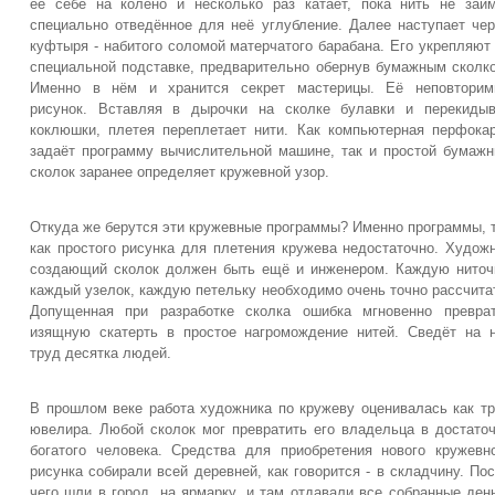
её себе на колено и несколько раз катает, пока нить не зай
специально отведённое для неё углубление. Далее наступает че
куфтыря - набитого соломой матерчатого барабана. Его укрепляют
специальной подставке, предварительно обернув бумажным сколк
Именно в нём и хранится секрет мастерицы. Её неповторим
рисунок. Вставляя в дырочки на сколке булавки и перекиды
коклюшки, плетея переплетает нити. Как компьютерная перфока
задаёт программу вычислительной машине, так и простой бумаж
сколок заранее определяет кружевной узор.
Откуда же берутся эти кружевные программы? Именно программы, 
как простого рисунка для плетения кружева недостаточно. Худож
создающий сколок должен быть ещё и инженером. Каждую ниточ
каждый узелок, каждую петельку необходимо очень точно рассчита
Допущенная при разработке сколка ошибка мгновенно превра
изящную скатерть в простое нагромождение нитей. Сведёт на 
труд десятка людей.
В прошлом веке работа художника по кружеву оценивалась как т
ювелира. Любой сколок мог превратить его владельца в достато
богатого человека. Средства для приобретения нового кружевн
рисунка собирали всей деревней, как говорится - в складчину. По
чего шли в город, на ярмарку, и там отдавали все собранные ден