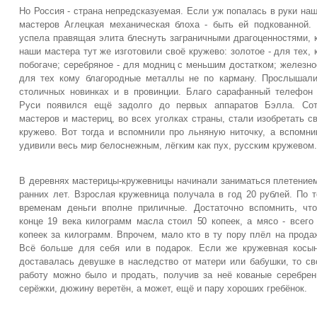
Но Россия - страна непредсказуемая. Если уж попалась в руки на
мастеров Аглецкая механическая блоха - быть ей подкованной.
успела правящая элита блеснуть заграничными драгоценностями, 
наши мастера тут же изготовили своё кружево: золотое - для тех, 
побогаче; серебряное - для модниц с меньшим достатком; железно
для тех кому благородные металлы не по карману. Прослышал
столичных новинках и в провинции. Благо сарафанный телефон
Руси появился ещё задолго до первых аппаратов Бэлла. Сот
мастеров и мастериц, во всех уголках страны, стали изобретать с
кружево. Вот тогда и вспомнили про льняную ниточку, а вспомни
удивили весь мир белоснежным, лёгким как пух, русским кружевом.
В деревнях мастерицы-кружевницы начинали заниматься плетение
ранних лет. Взрослая кружевница получала в год 20 рублей. По 
временам деньги вполне приличные. Достаточно вспомнить, чт
конце 19 века килограмм масла стоил 50 копеек, а мясо - всего
копеек за килограмм. Впрочем, мало кто в ту пору плёл на прода
Всё больше для себя или в подарок. Если же кружевная косы
доставалась девушке в наследство от матери или бабушки, то с
работу можно было и продать, получив за неё кованые серебре
серёжки, дюжину веретён, а может, ещё и пару хороших гребёнок.