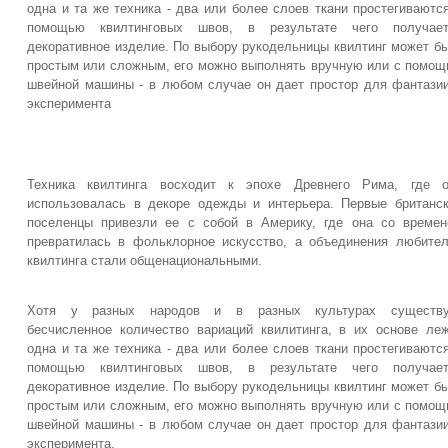
одна и та же техника - два или более слоев ткани простегиваютс
помощью квилтинговых швов, в результате чего получает
декоративное изделие. По выбору рукодельницы квилтинг может б
простым или сложным, его можно выполнять вручную или с помо
швейной машины - в любом случае он дает простор для фантази
эксперимента
Техника квилтинга восходит к эпохе Древнего Рима, где о
использовалась в декоре одежды и интерьера. Первые британс
поселенцы привезли ее с собой в Америку, где она со време
превратилась в фольклорное искусство, а объединения любите
квилтинга стали общенациональными.
Хотя у разных народов и в разных культурах существу
бесчисленное количество вариаций квилитинга, в их основе ле
одна и та же техника - два или более слоев ткани простегиваютс
помощью квилтинговых швов, в результате чего получает
декоративное изделие. По выбору рукодельницы квилтинг может б
простым или сложным, его можно выполнять вручную или с помо
швейной машины - в любом случае он дает простор для фантази
эксперимента.