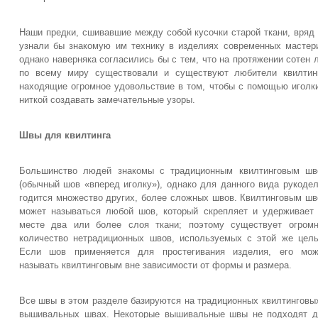
Наши предки, сшивавшие между собой кусочки старой ткани, вряд
узнали бы знакомую им технику в изделиях современных мастер
однако наверняка согласились бы с тем, что на протяжении сотен 
по всему миру существовали и существуют любители квилтин
находящие огромное удовольствие в том, чтобы с помощью иголк
ниткой создавать замечательные узоры.
Швы для квилтинга
Большинство людей знакомы с традиционным квилтинговым шв
(обычный шов «вперед иголку»), однако для данного вида рукоде
годится множество других, более сложных швов. Квилтинговым ш
может называться любой шов, который скрепляет и удерживает
месте два или более слоя ткани; поэтому существует огром
количество нетрадиционных швов, используемых с этой же цел
Если шов применяется для простегивания изделия, его мож
называть квилтинговым вне зависимости от формы и размера.
Все швы в этом разделе базируются на традиционных квилтинговы
вышивальных швах. Некоторые вышивальные швы не подходят 