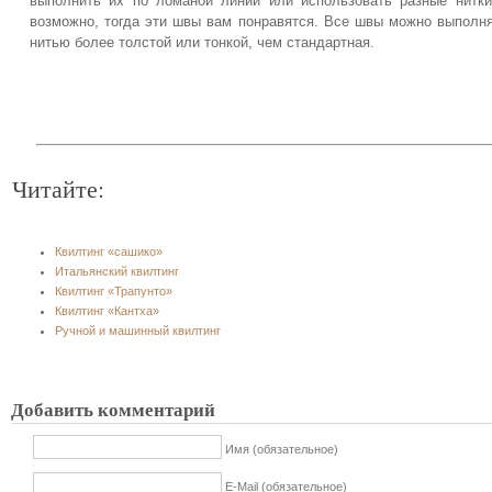
выполнить их по ломаной линии или использовать разные нитки
возможно, тогда эти швы вам понравятся. Все швы можно выполн
нитью более толстой или тонкой, чем стандартная.
Читайте:
Квилтинг «сашико»
Итальянский квилтинг
Квилтинг «Трапунто»
Квилтинг «Кантха»
Ручной и машинный квилтинг
Добавить комментарий
Имя (обязательное)
E-Mail (обязательное)