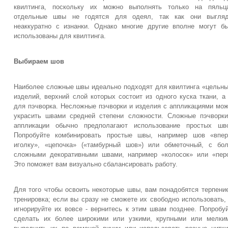
квилтинга, поскольку их можно выполнять только на пяльца
отдельные швы не годятся для одеял, так как они выгляд
неаккуратно с изнанки. Однако многие другие вполне могут б
использованы для квилтинга.
Выбираем шов
Наиболее сложные швы идеально подходят для квилтинга «цельн
изделий, верхний слой которых состоит из одного куска ткани, а
для пэчворка. Несложные пэчворки и изделия с аппликациями мо
украсить швами средней степени сложности. Сложные пэчворк
аппликации обычно предполагают использование простых шво
Попробуйте комбинировать простые швы, например шов «впер
иголку», «цепочка» («тамбурный шов») или обметочный, с бо
сложными декоративными швами, например «колосок» или «пер
Это поможет вам визуально сбалансировать работу.
Для того чтобы освоить некоторые швы, вам понадобятся терпени
тренировка; если вы сразу не сможете их свободно использовать,
игнорируйте их вовсе - вернитесь к этим швам позднее. Попробу
сделать их более широкими или узкими, крупными или мелки