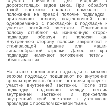
случаев применяют для изделий 
дорогостоящих видов меха. При обработ
такой застежки сначала намечают 
положение на правой полочке подкладки
притачивают полоску подкладочной ткан
одновременно с прокладкой к подкладке 
участке потайной застежки. Притачанн
полоску отгибают на изнаночную сторо
подкладки, образуя из полоски кан
Внутреннюю сторону полоски закрепляют 
стачивающей машине или машин
зигзагообразной строчки. Далее по кр
подкладки намечают положение петель
обметывают их.
На этапе соединения подкладки с мехов
верхом подкладку подшивают по внутренн
срезам припусков бортов, оставляя пропуск 
участке внутренней застежки. После это
подкладку подшивают между петля
внутренней застежки и прикрепля
внутренний край застежки к утепляющ
прокладке с проколом кожевой ткани.