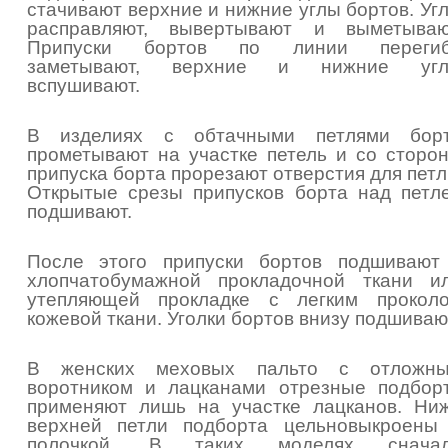
стачивают верхние и нижние углы бортов. Уг
расправляют, вывертывают и выметываю
Припуски бортов по линии переги
заметывают, верхние и нижние уг
вспушивают.
В изделиях с обтачными петлями бор
прометывают на участке петель и со сторо
припуска борта прорезают отверстия для петл
Открытые срезы припусков борта над петл
подшивают.
После этого припуски бортов подшивают
хлопчатобумажной прокладочной ткани и
утепляющей прокладке с легким прокол
кожевой ткани. Уголки бортов внизу подшиваю
В женских меховых пальто с отложн
воротником и лацканами отрезные подбор
применяют лишь на участке лацканов. Ни
верхней петли подборта цельновыкроены
полочкой. В таких моделях снача