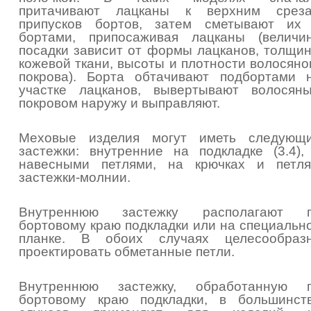
притачивают лацканы к верхним срез
припусков бортов, затем сметывают их
бортами, припосаживая лацканы (величи
посадки зависит от формы лацканов, толщи
кожевой ткани, высоты и плотности волосяно
покрова). Борта обтачивают подбортами 
участке лацканов, вывертывают волосян
покровом наружу и выправляют.
Меховые изделия могут иметь следующ
застежки: внутренние на подкладке (3.4),
навесными петлями, на крючках и петля
застежки-молнии.
Внутреннюю застежку располагают 
бортовому краю подкладки или на специальн
планке. В обоих случаях целесообраз
проектировать обметанные петли.
Внутреннюю застежку, обработанную 
бортовому краю подкладки, в большинст