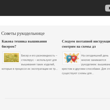
Советы рукодельнице
Какова техника вышивания
Следуем поэтапной инструкци
бисером?
смотрим на схемы дл
Бисер и его разновидность –
На сегодняшний день
стеклярус – используют для
многие занимаются
вышивания таких изделий,
рукоделием: вышиван
которые в процессе их эксплуатации не тр...
крестом и другими способами. Для эт
существуют схемы для...