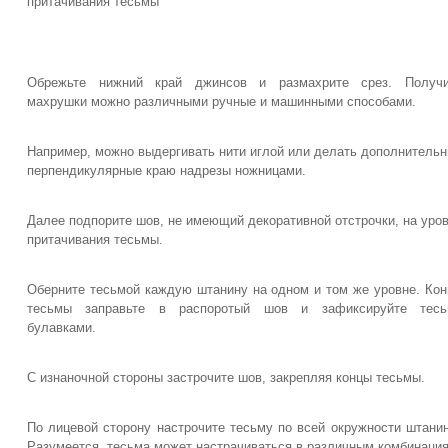
притачивания тесьмы
Обрежьте нижний край джинсов и размахрите срез. Получи
махрушки можно различными ручные и машинными способами.
Например, можно выдергивать нити иглой или делать дополнитель
перпендикулярные краю надрезы ножницами.
Далее подпорите шов, не имеющий декоративной отстрочки, на уро
притачивания тесьмы.
Оберните тесьмой каждую штанину на одном и том же уровне. Ко
тесьмы заправьте в распоротый шов и зафиксируйте тесь
булавками.
С изнаночной стороны застрочите шов, закрепляя концы тесьмы.
По лицевой сторону настрочите тесьму по всей окружности штани
Разумеется, тесьма может настрачиваться в различным комбинация