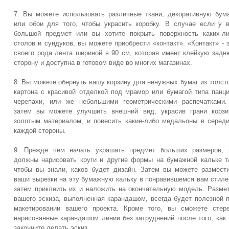
7. Вы можете использовать различные ткани, декоративную бум
или обои для того, чтобы украсить коробку. В случае если у 
большой предмет или вы хотите покрыть поверхность каких-л
столов и сундуков, вы можете приобрести «контакт». «Контакт» - 
своего рода лента шириной в 90 см, которая имеет клейкую зад
сторону и доступна в готовом виде во многих магазинах.
8. Вы можете обернуть вашу корзину для ненужных бумаг из толст
картона с красивой отделкой под мрамор или бумагой типа панц
черепахи, или же небольшими геометрическими распечатками
затем вы можете улучшить внешний вид, украсив грани корз
золотым материалом, и повесить какие-либо медальоны в серед
каждой стороны.
9. Прежде чем начать украшать предмет больших размеров, 
должны нарисовать круги и другие формы на бумажной кальке т
чтобы вы знали, каков будет дизайн. Затем вы можете размест
ваши вырезки на эту бумажную кальку в понравившемся вам стиле
затем приклеить их и наложить на окончательную модель. Разме
вашего эскиза, выполненная карандашом, всегда будет полезной 
макетировании вашего проекта. Кроме того, вы сможете стер
нарисованные карандашом линии без затруднений после того, как
закончите делать эскиз.