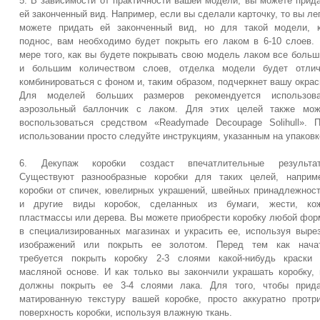
5. В зависимости от практичности вашей модели, вы можете прид
ей законченный вид. Например, если вы сделали карточку, то вы ле
можете придать ей законченный вид, но для такой модели, 
поднос, вам необходимо будет покрыть его лаком в 6-10 слоев.
мере того, как вы будете покрывать свою модель лаком все боль
и большим количеством слоев, отделка модели будет отлич
комбинироваться с фоном и, таким образом, подчеркнет вашу окрас
Для моделей больших размеров рекомендуется использова
аэрозольный баллончик с лаком. Для этих целей также мож
воспользоваться средством «Readymade Decoupage Solihull». 
использовании просто следуйте инструкциям, указанным на упаковк
6. Декупаж коробки создаст впечатлительные результат
Существуют разнообразные коробки для таких целей, наприм
коробки от спичек, ювелирных украшений, швейных принадлежнос
и другие виды коробок, сделанных из бумаги, жести, кож
пластмассы или дерева. Вы можете приобрести коробку любой фо
в специализированных магазинах и украсить ее, используя выре
изображений или покрыть ее золотом. Перед тем как начат
требуется покрыть коробку 2-3 слоями какой-нибудь краски
масляной основе. И как только вы закончили украшать коробку,
должны покрыть ее 3-4 слоями лака. Для того, чтобы прида
матированную текстуру вашей коробке, просто аккуратно протр
поверхность коробки, используя влажную ткань.