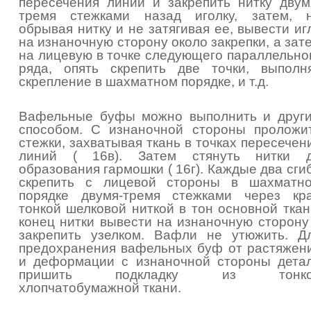
пересечения линий и закрепить нитку двум
тремя стежками назад иголку, затем, 
обрывая нитку и не затягивая ее, вывести иг
на изнаночную сторону около закрепки, а зат
на лицевую в точке следующего параллельно
ряда, опять скрепить две точки, выполн
скрепление в шахматном порядке, и т.д.
Вафельные буфы можно выполнить и друг
способом. С изнаночной стороны проложи
стежки, захватывая ткань в точках пересечен
линий ( 16в). Затем стянуть нитки 
образования гармошки ( 16г). Каждые два сги
скрепить с лицевой стороны в шахматн
порядке двумя-тремя стежками через кр
тонкой шелковой ниткой в тон основной ткан
конец нитки вывести на изнаночную сторону
закрепить узелком. Вафли не утюжить. Д
предохранения вафельных буф от растяжен
и деформации с изнаночной стороны дета
пришить подкладку из тонко
хлопчатобумажной ткани.