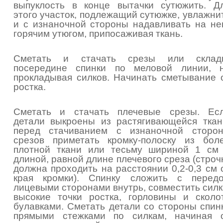
выпуклость в конце вытачки сутюжить. Д
этого участок, подлежащий сутюжке, увлажни
и с изнаночной стороны надавливать на не
горячим утюгом, припосаживая ткань.
Сметать и стачать срезы или склад
посередине спинки по меловой линии, 
прокладывая силков. Начинать сметывание 
ростка.
Сметать и стачать плечевые срезы. Ес
детали выкроены из растягивающейся ткан
перед стачиванием с изнаночной сторо
срезов приметать кромку-полоску из бол
плотной ткани или тесьму шириной 1 см
длиной, равной длине плечевого среза (строч
должна проходить на расстоянии 0,2-0,3 см 
края кромки). Спинку сложить с перед
лицевыми сторонами внутрь, совместить силк
высокие точки ростка, горловины и сколо
булавками. Сметать детали со стороны спин
прямыми стежками по силкам, начиная 