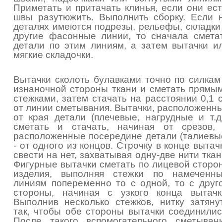
Приметать и притачать клинья, если они ест
швы разутюжить. Выполнить сборку. Если 
деталях имеются подрезы, рельефы, складки
другие фасонные линии, то сначала смета
детали по этим линиям, а затем вытачки и
мягкие складочки.
Вытачки сколоть булавками точно по силкам
изнаночной стороны ткани и сметать прямы
стежками, затем стачать на расстоянии 0,1 
от линии сметывания. Вытачки, расположенн
от края детали (плечевые, нагрудные и т.д.
сметать и стачать, начиная от срезов,
расположенные посередине детали (талиевы
- от одного из концов. Строчку в конце вытач
свести на нет, захватывая одну-две нити ткан
Фигурные вытачки сметать по лицевой сторо
изделия, выполняя стежки по намеченн
линиям попеременно то с одной, то с друг
стороны, начиная с узкого конца вытачк
Выполнив несколько стежков, нитку затяну
так, чтобы обе стороны вытачки соединилис
После такого вспомогательного сметыван