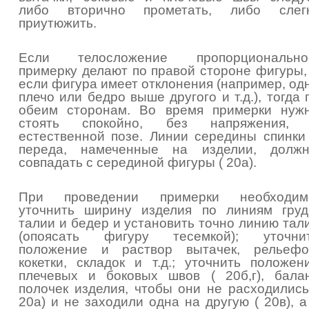
либо вторично прометать, либо слег
приутюжить.
Если телосложение пропорционально
примерку делают по правой стороне фигуры,
если фигура имеет отклонения (например, од
плечо или бедро выше другого и т.д.), тогда 
обеим сторонам. Во время примерки нуж
стоять спокойно, без напряжения,
естественной позе. Линии середины спинки
переда, намеченные на изделии, долж
совпадать с серединой фигуры ( 20а).
При проведении примерки необходим
уточнить ширину изделия по линиям груд
талии и бедер и установить точно линию тал
(опоясать фигуру тесемкой); уточни
положение и раствор вытачек, рельефо
кокетки, складок и т.д.; уточнить положен
плечевых и боковых швов ( 20б,г), бала
полочек изделия, чтобы они не расходились
20а) и не заходили одна на другую ( 20в), а