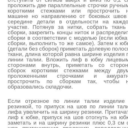
проложить две параллельные строчки ручны
короткими стежками или прострочить 
машине но направлению от боковых швов
середине детали в отдельности на кажд
участке. Потянув за нитки, собрать ткань
сборки, закрепить концы ниток и распредели
сборки в соответствии с моделью (если юбка
сборки, выполнить то же самое). Затем к юб
(детали без сборок) приметать долевую полос
ткани, длина которой равна ширине изделия 
линии талии. Вложить лиф в юбку лицевы
сторонами внутрь, приметать со сторо
сборок короткими стежками между дву
проложенными строчками и аккурат
прострочить по сборкам так, чтобы 
образовались складочки.
Если отрезное по линии талии изделие
резинкой, то припуск на шов по линии тал
лифа увеличить на ширину резинки. Притача
лиф к юбке, припуск на шов отогнуть на юбк
заметать и на ширину резинки плюс 0,3 см 