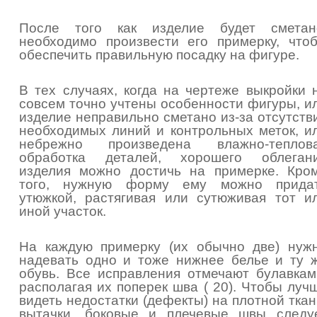
После того как изделие будет сметан
необходимо произвести его примерку, что
обеспечить правильную посадку на фигуре.
В тех случаях, когда на чертеже выкройки 
совсем точно учтены особенности фигуры, и
изделие неправильно сметано из-за отсутств
необходимых линий и контрольных меток, и
небрежно произведена влажно-теплов
обработка деталей, хорошего облеган
изделия можно достичь на примерке. Кро
того, нужную форму ему можно прида
утюжкой, растягивая или сутюживая тот и
иной участок.
На каждую примерку (их обычно две) нуж
надевать одно и тоже нижнее белье и ту 
обувь. Все исправления отмечают булавкам
располагая их поперек шва ( 20). Чтобы луч
видеть недостатки (дефекты) на плотной ткан
вытачки, боковые и плечевые швы следу