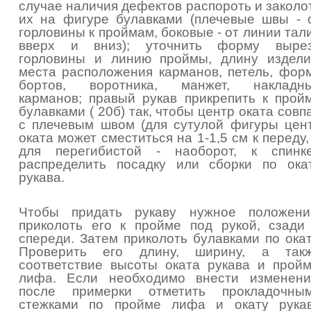
случае наличия дефектов распороть и заколо
их на фигуре булавками (плечевые швы - 
горловины к проймам, боковые - от линии тал
вверх и вниз); уточнить форму выре
горловины и линию проймы, длину издели
места расположения карманов, петель, фор
бортов, воротника, манжет, накладн
карманов; правый рукав прикрепить к прой
булавками ( 20б) так, чтобы центр оката совп
с плечевым швом (для сутулой фигуры цен
оката может сместиться на 1-1,5 см к переду,
для перегибистой - наоборот, к спинке
распределить посадку или сборки по ока
рукава.
Чтобы придать рукаву нужное положени
приколоть его к пройме под рукой, сзади
спереди. Затем приколоть булавками по окат
Проверить его длину, ширину, а так
соответствие высоты оката рукава и прой
лифа. Если необходимо внести изменени
после примерки отметить прокладочны
стежками по пройме лифа и окату рука