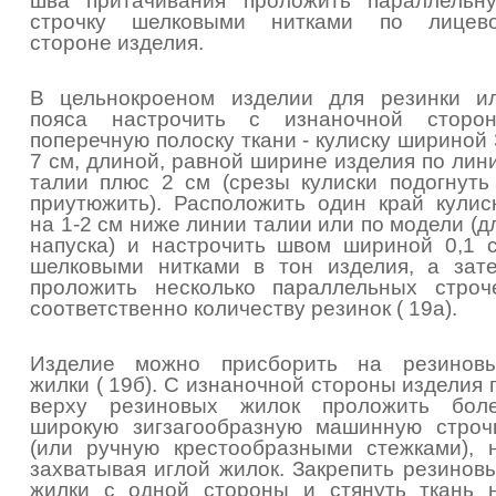
шва притачивания проложить параллельн
строчку шелковыми нитками по лицев
стороне изделия.
В цельнокроеном изделии для резинки и
пояса настрочить с изнаночной сторо
поперечную полоску ткани - кулиску шириной 
7 см, длиной, равной ширине изделия по лин
талии плюс 2 см (срезы кулиски подогнуть
приутюжить). Расположить один край кулис
на 1-2 см ниже линии талии или по модели (д
напуска) и настрочить швом шириной 0,1 
шелковыми нитками в тон изделия, а зат
проложить несколько параллельных строч
соответственно количеству резинок ( 19а).
Изделие можно присборить на резинов
жилки ( 19б). С изнаночной стороны изделия 
верху резиновых жилок проложить бол
широкую зигзагообразную машинную строч
(или ручную крестообразными стежками), 
захватывая иглой жилок. Закрепить резинов
жилки с одной стороны и стянуть ткань 