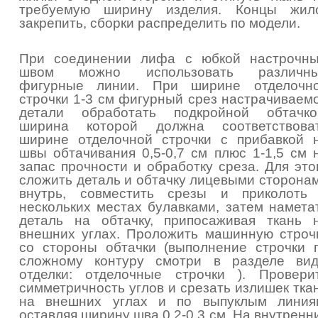
требуемую ширину изделия. Концы жил
закрепить, сборки распределить по модели.
При соединении лифа с юбкой настрочн
швом можно использовать различн
фигурные линии. При ширине отделочн
строчки 1-3 см фигурный срез настрачиваем
детали обработать подкройной обтачко
ширина которой должна соответствова
ширине отделочной строчки с прибавкой 
швы обтачивания 0,5-0,7 см плюс 1-1,5 см 
запас прочности и обработку среза. Для это
сложить деталь и обтачку лицевыми сторона
внутрь, совместить срезы и приколоть
нескольких местах булавками, затем намета
деталь на обтачку, припосаживая ткань 
внешних углах. Проложить машинную строч
со стороны обтачки (выполнение строчки 
сложному контуру смотри в разделе ви
отделки: отделочные строчки ). Провери
симметричность углов и срезать излишек тка
на внешних углах и по выпуклым линия
оставляя ширину шва 0,2-0,3 см. На внутренн