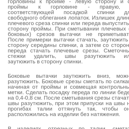
горловины к пройме - левую сторону и 
проймы к горловине - правую,
соответствующей посадкой спинки д
свободного облегания лопаток. Излишек дли
плечевого среза спинки или переда выпустить
сторону проймы. При сметывании плечевых 
боковых) срезов вытачки не приметыват
После примерки вытачки стачать, заутюжить
сторону середины спинки, а затем со сторо
переда стачать плечевые срезы. Сметочн
стежки удалить, швы разутюжить и
заутюжить в сторону спинки.
Боковые вытачки заутюжить вниз, мож
разутюжить. Боковые срезы сметать по силка
начиная от проймы и совмещая контрольн
метки. Сделать посадку переда по линии бед
на 0,4-0,8 см. После сметывания срезы стачат
швы разутюжить, при этом припуски на швы 
прогибах талии оттянуть так, чтобы о
расположились на изделии без натяжения.
В изделиях, отрезных по талии, смета