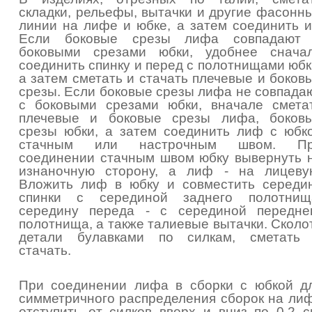
складки, рельефы, вытачки и другие фасонн
линии на лифе и юбке, а затем соединить и
Если боковые срезы лифа совпадают
боковыми срезами юбки, удобнее снача
соединить спинку и перед с полотнищами юбк
а затем сметать и стачать плечевые и боков
срезы. Если боковые срезы лифа не совпада
с боковыми срезами юбки, вначале смета
плечевые и боковые срезы лифа, боков
срезы юбки, а затем соединить лиф с юбк
стачным или настрочным швом. П
соединении стачным швом юбку вывернуть 
изнаночную сторону, а лиф - на лицеву
Вложить лиф в юбку и совместить середи
спинки с серединой заднего полотнищ
середину переда - с серединой передне
полотнища, а также талиевые вытачки. Сколо
детали булавками по силкам, сметать
стачать.
При соединении лифа в сборки с юбкой д
симметричного распределения сборок на ли
отступить от силков вверх и вниз по 0,2 с