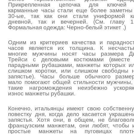
Прикрепленная цепочка для ключей
карманные часы стали еще более заметны
30-ые, так как они стали униформой к
дневной, так и вечерней. (См. главу 1
Формальная одежда: Черно-белый этикет .)
Одним из критериев качества и параднос
часов является их толщина. К несчасть
многие мужчины носят часы размера Д
Трейси с деловыми костюмами (вместе
парадными рубашками, манжеты которых и
слишком коротки, или слишком свободны 
запястье). Часы больше обычного разме
мало помогают общей стильности мужчины,
такие нагромождения неизбежно ускоря
износ манжеты рубашки.
Конечно, итальянцы имеют свою собственн
повестку дня, когда дело касается украшен
запястья. Хотя они, в общем, не благовол
французским манжетам, они любят, чтобы 
простые манжеты на пуговицах плот