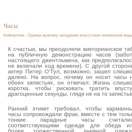
Часы
Библиотека
-
Одевая мужчину овладение искусством неизменной мод
К счастью, мы преодолели викторианское та
на публичную демонстрацию часов (забо
настоящего джентльмена, как предполагалос
не включали ход времени). С другой сторон
актер Питер О'Тул, возможно, зашел слишк
далеко. На вопрос, почему он носит часы 
обоих запястьях, он отвечал: Жизнь слишк
коротка, чтобы рисковать тратить впуст
драгоценные секунды, глядя не на то запястье
Ранний этикет требовал, чтобы карманн
часы сопровождали фрак, вместе с тем толь
тонкие парадные часы считали
соответствующими одежде для обеда и
более торжественной дневной одежд