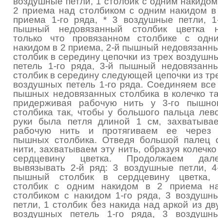
воздушные петли, 1 столбик с одним накидом
2 приема над столбиком с одним накидом в
приема 1-го ряда, * 3 воздушные петли, 1
пышный недовязанный столбик цветка 
только что провязанном столбике с одн
накидом в 2 приема, 2-й пышный недовязанн
столбик в середину цепочки из трех воздушн
петель 1-го ряда, 3-й пышный недовязанн
столбик в середину следующей цепочки из тр
воздушных петель 1-го ряда. Соединяем все
пышных недовязанных столбика в колечко та
придерживая рабочую нить у 3-го пышно
столбика так, чтобы у большого пальца лев
руки была петля длиной 1 см, захватыва
рабочую нить и протягиваем ее через
пышных столбика. Отведя большой палец 
нити, захватываем эту нить, образуя колечко
сердцевину цветка. Продолжаем дал
вывязывать 2-й ряд: 3 воздушные петли, 4
пышный столбик в сердцевину цветка,
столбик с одним накидом в 2 приема н
столбиком с накидом 1-го ряда, 3 воздушн
петли, 1 столбик без накида над аркой из дв
воздушных петель 1-го ряда, 3 воздушн