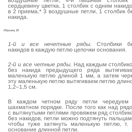
воздушные петли, 4-й пышный столбик
сердцевину цветка, 1 столбик с одним накид
в 2 приема,* 3 воздушные петли, 1 столбик б
накида.
Образец 20
1-й и все нечетные ряды.
Столбики б
накидов в каждую петлю цепочки основания.
2-й и все четные ряды.
Над каждым столбик
без накида предыдущего ряда вытягива
маленькую петлю длиной 1 мм, а затем чер
эту маленькую петлю вытягиваем петлю длин
1,2–1,5 см.
В каждом четном ряду петли чередуем
шахматном порядке. После того как над ряд
с вытянутыми петлями провяжем ряд столбик
без накидов, петли можно подтянуть пальцам
чтобы туже затянуть маленькую петлю, т. 
основание длинной петли.