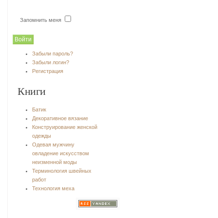
Запомнить меня
Забыли пароль?
Забыли логин?
Регистрация
Книги
Батик
Декоративное вязание
Конструирование женской
одежды
Одевая мужчину
овладение искусством
неизменной моды
Терминология швейных
работ
Технология меха