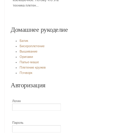
коклюшечное. Потому что эта
техника плетен...
Домашнее рукоделие
Батик
Бисероплетение
Вышивание
Оригами
Папье-маше
Плетение кружев
Пэчворк
Авторизация
Логин
Пароль