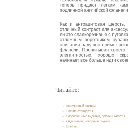
теперь придают легким ка
подлинной английской фланели 
Как и антрацитовая шерсть,
отличный контраст для аксессу
ли это сладкоречивые с пуговк
отложным воротником рубашк
описания радушно примет рос
фланели. Пропитывая своего 
элегантностью, хорошо ск
начинает все больше идти свое
Читайте:
Коричневый костюм
Летние стандарты
Разрозненные пиджаки, брюки и жилеты
Отдельный, непарный пиджак
Блейзер