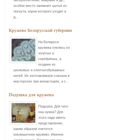
бисероплетение, макраме и др.,
особое место занимает шитьё из
лоскута, корни которого уходят в
д...
Кружево Белорусской губернии
На Беларуси
кружева плелись из
золотых и
серебряных, а
позднее из
шелковых и хлопчатобумажных
нитей. Их изготавливали сначала в
мастерских при монастырях, а с...
Подушка для кружева
Подушка. Для чего
она нужна? Для
этого надо иметь
представление,
каким образом плетется
коклюшечное кружево. Именно