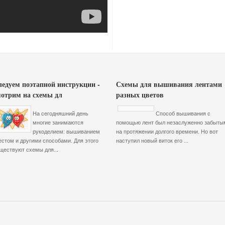
ледуем поэтапной инструкции -
Схемы для вышивания лентами
мотрим на схемы дл
разных цветов
На сегодняшний день
Способ вышивания с
многие занимаются
помощью лент был незаслуженно забыты
рукоделием: вышиванием
на протяжении долгого времени. Но вот
естом и другими способами. Для этого
наступил новый виток его ...
ществуют схемы для...