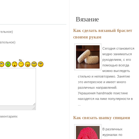
Вязание
Как сделать вязаный браслет
тельное)
своими рукам
зательное)
Сегодня становится
модно заниматься
рукоделием, с его
помощью всегда
можно выглядеть
стильно и неповторимо. Занятие
это интересное и имеет много
различных направлений.
Украшения handmade поистине
находятся на пике популярности в
...
Как связать шапку спицами
мментариях
В различных
журналах по