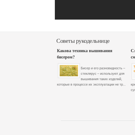
Советы рукодельнице
Какова техника вышивания
С
бисером?
с
Бисер и его разновидность –
стеклярус – используют для
вышивания таких изделий,
которые в процессе их эксплуатации не тр...
кр
су