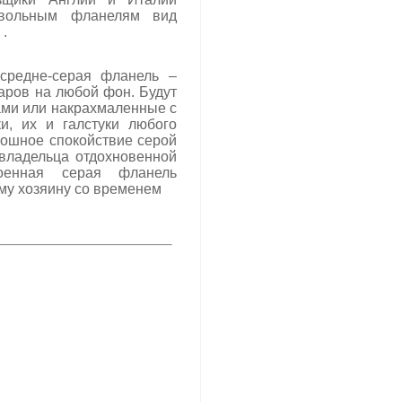
мвольным фланелям вид
.
 средне-серая фланель –
аров на любой фон. Будут
ами или накрахмаленные с
и, их и галстуки любого
кошное спокойствие серой
владельца отдохновенной
роенная серая фланель
му хозяину со временем