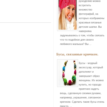
рукоделию можно
встретить
множество
фотографий, на
которых изображены
красивые вязаные
детские шапки. Вы
наверняка
задумывались о том, чтобы связать
что-то подобное для своего
любимого малыша? Вы ...
Бусы, связанные крючком.
Бусы - модный
аксессуар, который
дополняет и
завершает образ
женщины. Их можно
купить, но гораздо
приятнее надеть
вещь, сделанную своими руками,
например, украшение, связанное
крючком. Сделать такие бусы очень
просто, ...