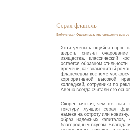
Серая фланель
Библиотека
-
Одевая мужчину овладение искусс
Хотя уменьшающийся спрос н
шерсть снизил очарование
изящества, классический к
остается образцом стильности 
времени, как знаменитый роман
фланелевом костюме увековеч
корпоративной высокой нрав
колледжей, сотрудники по рек
Авеню всегда считали его осно
Скорее мягкая, чем жесткая,
текстуру, лучшая серая фла
намека на остроту или новизну,
образ надежных капиталов, 
благородным вкусом. Благода
технологиям лучшие тексти