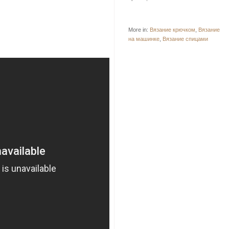
More in:
Вязание крючком
,
Вязание
на машинке
,
Вязание спицами