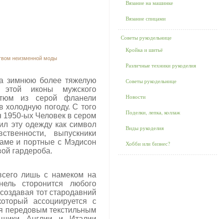
Вязание на машинке
Вязание спицами
Советы рукодельнице
Кройка и шитьё
твом неизменной моды
Различные техники рукоделия
а зимнюю более тяжелую
Советы рукодельнице
 этой иконы мужского
Новости
остюм из серой фланели
в холодную погоду. С того
Поделки, лепка, коллаж
 1950-ых Человек в сером
ил эту одежду как символ
Виды рукоделия
ственности, выпускники
ламе и портные с Мэдисон
Хобби или бизнес?
вой гардероба.
 всего лишь с намеком на
нель сторонится любого
 создавая тот стародавний
который ассоциируется с
ря передовым текстильным
льщики Англии и Италии