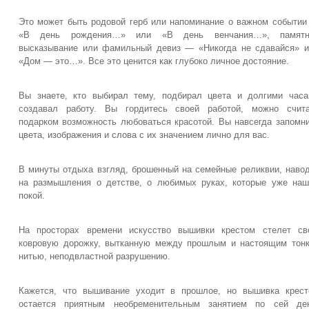
Это может быть родовой герб или напоминание о важном событи
«В день рождения…» или «В день венчания…», памятн
высказывание или фамильный девиз — «Никогда не сдавайся» 
«Дом — это…». Все это ценится как глубоко личное достояние.
Вы знаете, кто выбирал тему, подбирал цвета и долгими час
создавал работу. Вы гордитесь своей работой, можно счита
подарком возможность любоваться красотой. Вы навсегда запомн
цвета, изображения и слова с их значением лично для вас.
В минуты отдыха взгляд, брошенный на семейные реликвии, наво
на размышления о детстве, о любимых руках, которые уже на
покой.
На просторах времени искусство вышивки крестом стелет св
ковровую дорожку, вытканную между прошлым и настоящим тон
нитью, неподвластной разрушению.
Кажется, что вышивание уходит в прошлое, но вышивка крес
остается приятным необременительным занятием по сей ден