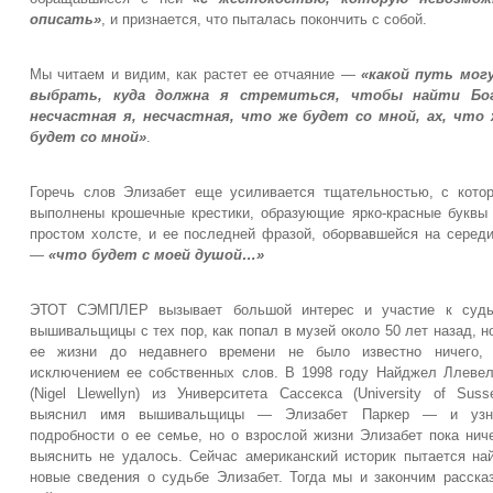
описать»
, и признается, что пыталась покончить с собой.
Мы читаем и видим, как растет ее отчаяние —
«какой путь могу
выбрать, куда должна я стремиться, чтобы найти Бог
несчастная я, несчастная, что же будет со мной, ах, что 
будет со мной»
.
Горечь слов Элизабет еще усиливается тщательностью, с кото
выполнены крошечные крестики, образующие ярко-красные буквы
простом холсте, и ее последней фразой, оборвавшейся на серед
—
«что будет с моей душой…»
ЭТОТ СЭМПЛЕР вызывает большой интерес и участие к судь
вышивальщицы с тех пор, как попал в музей около 50 лет назад, н
ее жизни до недавнего времени не было известно ничего, 
исключением ее собственных слов. В 1998 году Найджел Ллеве
(Nigel Llewellyn) из Университета Сассекса (University of Suss
выяснил имя вышивальщицы — Элизабет Паркер — и узн
подробности о ее семье, но о взрослой жизни Элизабет пока нич
выяснить не удалось. Сейчас американский историк пытается на
новые сведения о судьбе Элизабет. Тогда мы и закончим расска