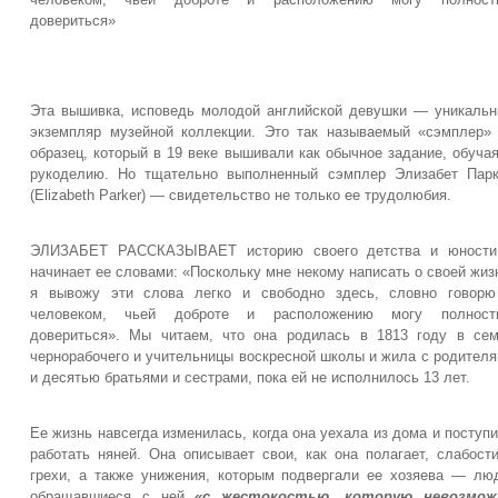
довериться»
Эта вышивка, исповедь молодой английской девушки — уникаль
экземпляр музейной коллекции. Это так называемый «сэмплер
образец, который в 19 веке вышивали как обычное задание, обуча
рукоделию. Но тщательно выполненный сэмплер Элизабет Пар
(Elizabeth Parker) — свидетельство не только ее трудолюбия.
ЭЛИЗАБЕТ РАССКАЗЫВАЕТ историю своего детства и юности
начинает ее словами: «Поскольку мне некому написать о своей жиз
я вывожу эти слова легко и свободно здесь, словно говорю
человеком, чьей доброте и расположению могу полност
довериться». Мы читаем, что она родилась в 1813 году в се
чернорабочего и учительницы воскресной школы и жила с родител
и десятью братьями и сестрами, пока ей не исполнилось 13 лет.
Ее жизнь навсегда изменилась, когда она уехала из дома и поступ
работать няней. Она описывает свои, как она полагает, слабост
грехи, а также унижения, которым подвергали ее хозяева — лю
обращавшиеся с ней
«с жестокостью, которую невозмож