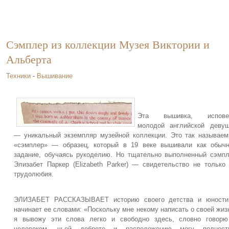
Сэмплер из коллекции Музея Виктории и
Альберта
Техники
-
Вышивание
Эта вышивка, испове
молодой английской деву
— уникальный экземпляр музейной коллекции. Это так называе
«сэмплер» — образец, который в 19 веке вышивали как обыч
задание, обучаясь рукоделию. Но тщательно выполненный сэмп
Элизабет Паркер (Elizabeth Parker) — свидетельство не только
трудолюбия.
ЭЛИЗАБЕТ РАССКАЗЫВАЕТ историю своего детства и юности
начинает ее словами: «Поскольку мне некому написать о своей жиз
я вывожу эти слова легко и свободно здесь, словно говорю
человеком, чьей доброте и расположению могу полност