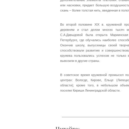
Дополнительные элементы плетения: отвивн
или насновки, придает большую воздушность
скань – более толстая нить, введенная в пол
Во второй половине XIX в. кружевной пр
деревням и стал делом многих тысяч ма
С.А.Давыдовой была открыта Мариинская
Петербурге, где обучались наиболее способ
Окончив школу, выпускницы своей творче
способствовали развитию и совершенствов
кружева пользовались успехом не только 
вывозили в другие страны.
В советское время кружевной промысел по
центрах: Вологде, Кирове, Ельце (Липецк
области); кроме того, в небольшом объе
поселке Кириши Ленинградской области.
Читайте: