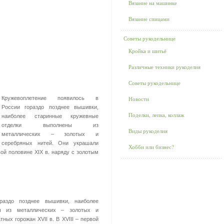
Вязание на машинке
Вязание спицами
Советы рукодельнице
Кройка и шитьё
Различные техники рукоделия
Советы рукодельнице
Кружевоплетение появилось в
Новости
России гораздо позднее вышивки,
Поделки, лепка, коллаж
наиболее старинные кружевные
отделки выполнены из
Виды рукоделия
металлических – золотых и
серебряных нитей. Они украшали
Хобби или бизнес?
рвой половине XIX в. наряду с золотым
раздо позднее вышивки, наиболее
ы из металлических – золотых и
ных горожан XVII в. В XVIII – первой