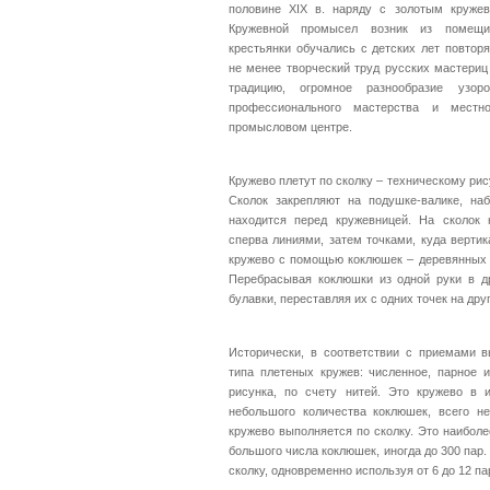
половине XIX в. наряду с золотым круже
Кружевной промысел возник из помещич
крестьянки обучались с детских лет повтор
не менее творческий труд русских мастери
традицию, огромное разнообразие узор
профессионального мастерства и местн
промысловом центре.
Кружево плетут по сколку – техническому рис
Сколок закрепляют на подушке-валике, на
находится перед кружевницей. На сколок 
сперва линиями, затем точками, куда верти
кружево с помощью коклюшек – деревянных п
Перебрасывая коклюшки из одной руки в др
булавки, переставляя их с одних точек на дру
Исторически, в соответствии с приемами в
типа плетеных кружев: численное, парное 
рисунка, по счету нитей. Это кружево в 
небольшого количества коклюшек, всего не
кружево выполняется по сколку. Это наибол
большого числа коклюшек, иногда до 300 пар
сколку, одновременно используя от 6 до 12 п