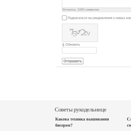
Осталось:
1000
символов
Подписаться на уведомления о новых ко
Обновить
Отправить
Советы рукодельнице
Какова техника вышивания
С
бисером?
с