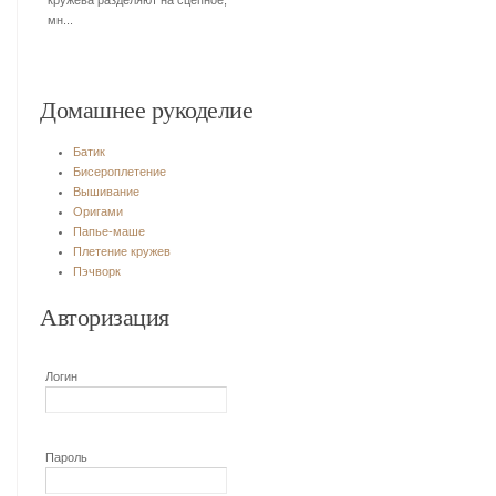
кружева разделяют на сцепное,
мн...
Домашнее рукоделие
Батик
Бисероплетение
Вышивание
Оригами
Папье-маше
Плетение кружев
Пэчворк
Авторизация
Логин
Пароль