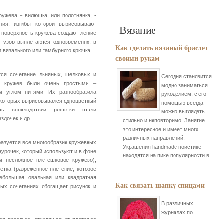
ужева – вилюшка, или полотнянка, -
ения, изгибы которой вырисовывают
Вязание
 поверхность кружева создают легкие
 узор выплетаются одновременно, в
Как сделать вязаный браслет
 вязального или тамбурного крючка.
своими рукам
ется сочетание льняных, шелковых и
Сегодня становится
ых кружев были очень простыми –
модно заниматься
м углом нитями. Их разнообразила
рукоделием, с его
е которых вырисовывался одноцветный
помощью всегда
шь впоследствии решетки стали
можно выглядеть
здочек и др.
стильно и неповторимо. Занятие
это интересное и имеет много
различных направлений.
разуется все многообразие кружевных
Украшения handmade поистине
нурочек, который используют и в фоне
находятся на пике популярности в
м несложное плетешковое кружево);
...
сетка (разреженное плетение, которое
небольшая овальная или квадратная
Как связать шапку спицами
ных сочетаниях обогащает рисунок и
В различных
журналах по