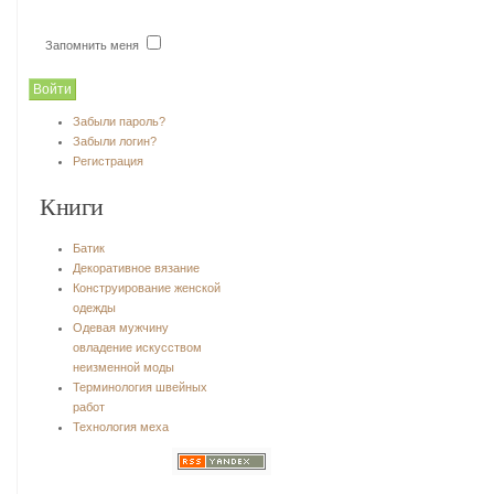
Запомнить меня
Забыли пароль?
Забыли логин?
Регистрация
Книги
Батик
Декоративное вязание
Конструирование женской
одежды
Одевая мужчину
овладение искусством
неизменной моды
Терминология швейных
работ
Технология меха