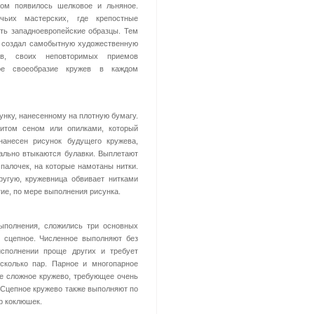
вом появилось шелковое и льняное.
ьих мастерских, где крепостные
ять западноевропейские образцы. Тем
ц создал самобытную художественную
ов, своих неповторимых приемов
ое своеобразие кружев в каждом
унку, нанесенному на плотную бумагу.
битом сеном или опилками, который
нанесен рисунок будущего кружева,
кально втыкаются булавки. Выплетают
алочек, на которые намотаны нитки.
угую, кружевница обвивает нитками
гие, по мере выполнения рисунка.
ыполнения, сложились три основных
и сцепное. Численное выполняют без
исполнении проще других и требует
сколько пар. Парное и многопарное
ее сложное кружево, требующее очень
. Сцепное кружево также выполняют по
ар коклюшек.