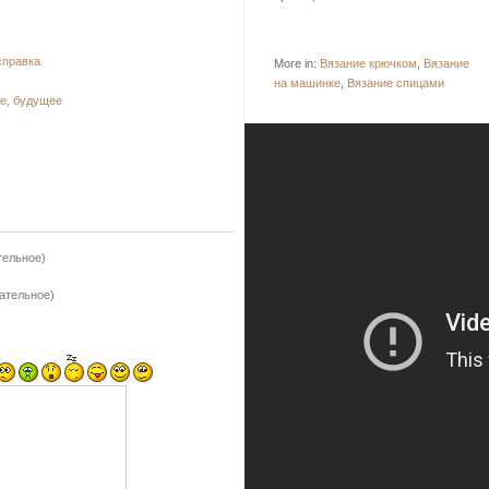
справка
More in:
Вязание крючком
,
Вязание
на машинке
,
Вязание спицами
ее, будущее
тельное)
зательное)