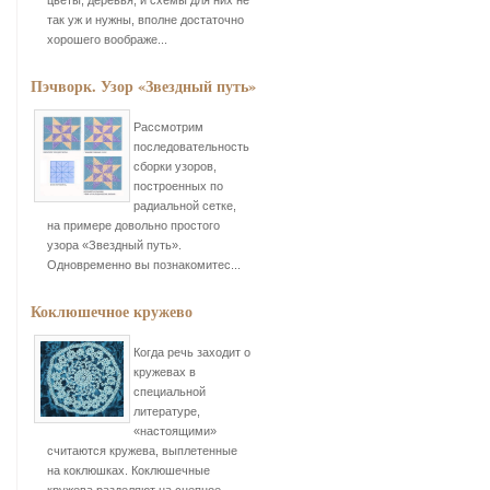
цветы, деревья, и схемы для них не
так уж и нужны, вполне достаточно
хорошего воображе...
Пэчворк. Узор «Звездный путь»
Рассмотрим
последовательность
сборки узоров,
построенных по
радиальной сетке,
на примере довольно простого
узора «Звездный путь».
Одновременно вы познакомитес...
Коклюшечное кружево
Когда речь заходит о
кружевах в
специальной
литературе,
«настоящими»
считаются кружева, выплетенные
на коклюшках. Коклюшечные