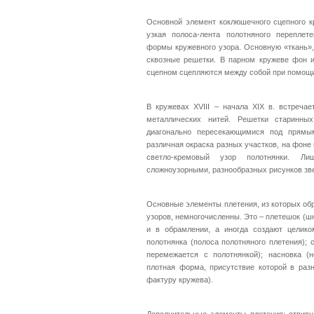
Основной элемент коклюшечного сцепного кр
узкая полоса-лента полотняного переплет
формы кружевного узора. Основную «ткань»,
сквозные решетки. В парном кружеве фон и
сцепном сцепляются между собой при помощи
В кружевах XVIII – начала XIX в. встреча
металлических нитей. Решетки старинн
диагонально пересекающимися под прямы
различная окраска разных участков, на фон
светло-кремовый узор полотнянки. Ли
сложноузорными, разнообразных рисунков зве
Основные элементы плетения, из которых об
узоров, немногочисленны. Это – плетешок (ш
и в обрамлении, а иногда создают целико
полотнянка (полоса полотняного плетения); 
перемежается с полотнянкой); насновка (
плотная форма, присутствие которой в раз
фактуру кружева).