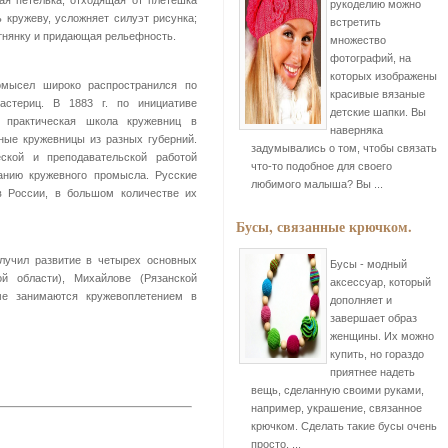
ая петелька, отходящая от плетешка
рукоделию можно
 кружеву, усложняет силуэт рисунка;
встретить
отнянку и придающая рельефность.
множество
фотографий, на
которых изображены
омысел широко распространился по
красивые вязаные
стериц. В 1883 г. по инициативе
детские шапки. Вы
 практическая школа кружевниц в
наверняка
ные кружевницы из разных губерний.
задумывались о том, чтобы связать
ской и преподавательской работой
что-то подобное для своего
анию кружевного промысла. Русские
любимого малыша? Вы ...
в России, в большом количестве их
Бусы, связанные крючком.
лучил развитие в четырех основных
Бусы - модный
ой области), Михайлове (Рязанской
аксессуар, который
ме занимаются кружевоплетением в
дополняет и
завершает образ
женщины. Их можно
купить, но гораздо
приятнее надеть
вещь, сделанную своими руками,
например, украшение, связанное
крючком. Сделать такие бусы очень
просто, ...