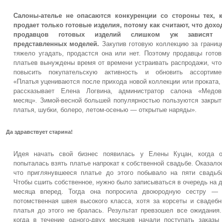
Салоны-ателье не опасаются конкуренции со стороны тех, к
продает только готовые изделия, потому как считают, что дох
продавцов готовых изделий слишком уж зависят 
представленных моделей.
Закупив готовую коллекцию за границ
тяжело угадать, продастся она или нет. Поэтому продавцы гото
платьев вынуждены время от времени устраивать распродажи, чт
повысить покупательскую активность и обновить ассортимен
«Платья уцениваются после прихода новой коллекции или проката
рассказывает Елена Логвина, администратор салона «Медов
месяц». Зимой-весной большей популярностью пользуются закры
платья, шубки, болеро, летом-осенью — открытые наряды».
Да здравствует старина!
Идея начать свой бизнес появилась у Елены Куцан, когда о
попыталась взять платье напрокат к собственной свадьбе. Оказало
что приглянувшееся платье до этого побывало на пяти свадьб
Чтобы сшить собственное, нужно было записываться в очередь на 
месяца вперед. Тогда она попросила двоюродную сестру — 
потомственная швея высокого класса, хотя за корсеты и свадеб
платья до этого не бралась. Результат превзошел все ожидания
когда в течение одного-двух месяцев начали поступать заказы