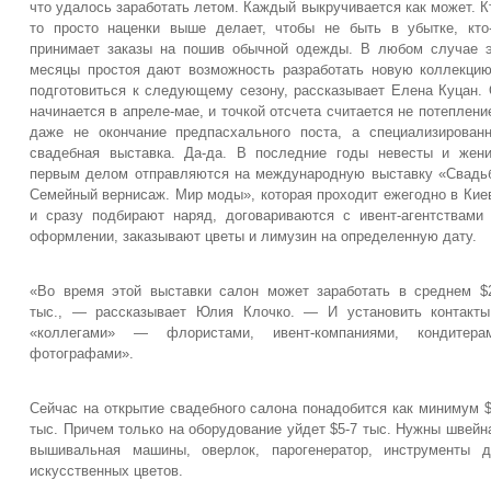
что удалось заработать летом. Каждый выкручивается как может. К
то просто наценки выше делает, чтобы не быть в убытке, кто
принимает заказы на пошив обычной одежды. В любом случае 
месяцы простоя дают возможность разработать новую коллекци
подготовиться к следующему сезону, рассказывает Елена Куцан.
начинается в апреле-мае, и точкой отсчета считается не потеплени
даже не окончание предпасхального поста, а специализирован
свадебная выставка. Да-да. В последние годы невесты и жен
первым делом отправляются на международную выставку «Свадь
Семейный вернисаж. Мир моды», которая проходит ежегодно в Кие
и сразу подбирают наряд, договариваются с ивент-агентствами
оформлении, заказывают цветы и лимузин на определенную дату.
«Во время этой выставки салон может заработать в среднем $
тыс., — рассказывает Юлия Клочко. — И установить контакт
«коллегами» — флористами, ивент-компаниями, кондитерам
фотографами».
Сейчас на открытие свадебного салона понадобится как минимум 
тыс. Причем только на оборудование уйдет $5-7 тыс. Нужны швейн
вышивальная машины, оверлок, парогенератор, инструменты 
искусственных цветов.