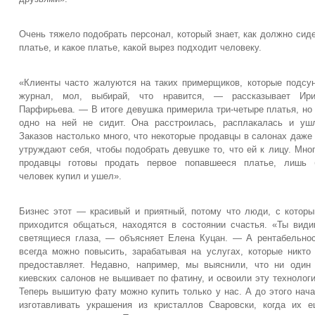
Очень тяжело подобрать персонал, который знает, как должно сид
платье, и какое платье, какой вырез подходит человеку.
«Клиенты часто жалуются на таких примерщиков, которые подсу
журнал, мол, выбирай, что нравится, — рассказывает Ири
Парфирьева. — В итоге девушка примерила три-четыре платья, но
одно на ней не сидит. Она расстроилась, расплакалась и уш
Заказов настолько много, что некоторые продавцы в салонах даже
утруждают себя, чтобы подобрать девушке то, что ей к лицу. Мно
продавцы готовы продать первое попавшееся платье, лишь 
человек купил и ушел».
Бизнес этот — красивый и приятный, потому что люди, с котор
приходится общаться, находятся в состоянии счастья. «Ты вид
светящиеся глаза, — объясняет Елена Куцан. — А рентабельно
всегда можно повысить, зарабатывая на услугах, которые никто
предоставляет. Недавно, например, мы выяснили, что ни один
киевских салонов не вышивает по фатину, и освоили эту технолог
Теперь вышитую фату можно купить только у нас. А до этого нач
изготавливать украшения из кристаллов Сваровски, когда их 