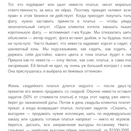
Тот, кто подбирает или шьет невесте платье, несет мораль
ответственность за весь ее образ. Поэтому принцип «клиент все
прав» в этом бизнесе не действует. Когда приходят покупать тол
фату, нужно заставить принести и платье — чтобы увиде
окончательный силуэт. «Одна клиент­ка хотела заказать пыш
коротенькую фату, — вспоминает г-жа Куцан. Мы отказались шит
объяснили — ветер подует, фата встанет дыбом, и ты будешь пох
на чупа-чупс. Часто бывает, что невеста надевает корсет и сидит, 
шахматный конь. Мы подсказываем, как сидеть, как ходить, 
держать себя достойно, какого цвета и тона платье будет к ли
Пришла как-то невеста — хочу белое, как снег, платье, а сама оч
загоревшая. Ей белый не идет, ну очень уж большой контраст с кож
Она прислушалась и выбрала из бежевых оттенков».
Жизнь свадебного платья длится недолго — после двух-тр
прокатов его можно продавать со скидкой. Обычно невеста оставл
задаток (50% от стоимости платья) и тогда этот наряд уже никто
берет до назначенной даты. Потом в день свадьбы клиентка платит
прокат, а когда возвращает платье, получает задаток. «Сказать, 
выгоднее — продавать чужие коллекции, шить по индивидуальн
заказу или сдавать готовые платья напрокат — никто из игроков
берется, дескать, все направления выгодны по-своему. Никто
скрывает — наиболее выгоден обман покупателей: за $1500-2000