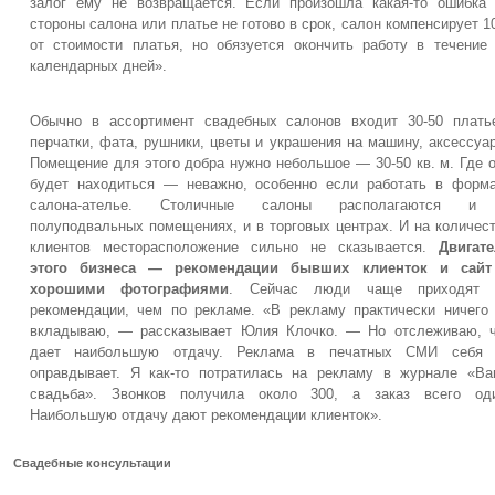
залог ему не возвращается. Если произошла какая-то ошибка
стороны салона или платье не готово в срок, салон компенсирует 
от стоимости платья, но обязуется окончить работу в течение
календарных дней».
Обычно в ассортимент свадебных салонов входит 30-50 плать
перчатки, фата, рушники, цветы и украшения на машину, аксессуа
Помещение для этого добра нужно небольшое — 30-50 кв. м. Где 
будет находиться — неважно, особенно если работать в форм
салона-ателье. Столичные салоны располагаются и
полуподвальных помещениях, и в торговых центрах. И на количес
клиентов месторасположение сильно не сказывается.
Двигат
этого бизнеса — рекомендации бывших клиенток и сайт
хорошими фотографиями
. Сейчас люди чаще приходят 
рекомендации, чем по рекламе. «В рекламу практически ничего
вкладываю, — рассказывает Юлия Клочко. — Но отслеживаю, 
дает наибольшую отдачу. Реклама в печатных СМИ себя 
оправдывает. Я как-то потратилась на рекламу в журнале «В
свадьба». Звонков получила около 300, а заказ всего оди
Наибольшую отдачу дают рекомендации клиенток».
Свадебные консультации