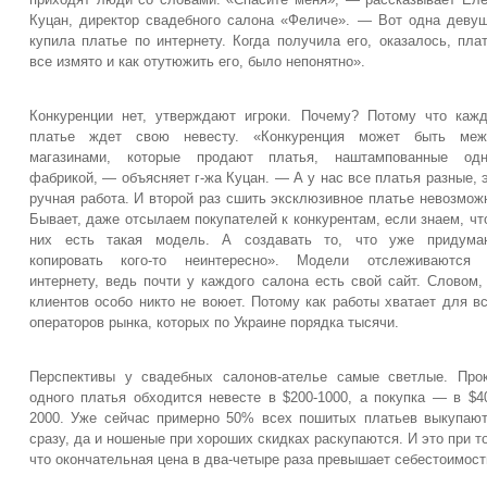
Куцан, директор свадебного салона «Феличе». — Вот одна деву
купила платье по интернету. Когда получила его, оказалось, пла
все измято и как отутюжить его, было непонятно».
Конкуренции нет, утверждают игроки. Почему? Потому что каж
платье ждет свою невесту. «Конкуренция может быть меж
магазинами, которые продают платья, наштампованные одн
фабрикой, — объясняет г-жа Куцан. — А у нас все платья разные, 
ручная работа. И второй раз сшить эксклюзивное платье невозмож
Бывает, даже отсылаем покупателей к конкурентам, если знаем, чт
них есть такая модель. А создавать то, что уже придуман
копировать кого-то неинтересно». Модели отслеживаются 
интернету, ведь почти у каждого салона есть свой сайт. Словом,
клиентов особо никто не воюет. Потому как работы хватает для в
операторов рынка, которых по Украине порядка тысячи.
Перспективы у свадебных салонов-ателье самые светлые. Про
одного платья обходится невесте в $200-1000, а покупка — в $4
2000. Уже сейчас примерно 50% всех пошитых платьев выкупаю
сразу, да и ношеные при хороших скидках раскупаются. И это при т
что окончательная цена в два-четыре раза превышает себестоимост