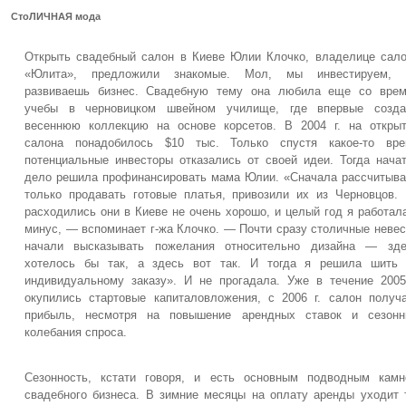
СтоЛИЧНАЯ мода
Открыть свадебный салон в Киеве Юлии Клочко, владелице сал
«Юлита», предложили знакомые. Мол, мы инвестируем, 
развиваешь бизнес. Свадебную тему она любила еще со врем
учебы в черновицком швейном училище, где впервые созда
весеннюю коллекцию на основе корсетов. В 2004 г. на откры
салона понадобилось $10 тыс. Только спустя какое-то вре
потенциальные инвесторы отказались от своей идеи. Тогда нача
дело решила профинансировать мама Юлии. «Сначала рассчитыв
только продавать готовые платья, привозили их из Черновцов.
расходились они в Киеве не очень хорошо, и целый год я работал
минус, — вспоминает г-жа Клочко. — Почти сразу столичные неве
начали высказывать пожелания относительно дизайна — зде
хотелось бы так, а здесь вот так. И тогда я решила шить 
индивидуальному заказу». И не прогадала. Уже в течение 2005
окупились стартовые капиталовложения, с 2006 г. салон получ
прибыль, несмотря на повышение арендных ставок и сезонн
колебания спроса.
Сезонность, кстати говоря, и есть основным подводным кам
свадебного бизнеса. В зимние месяцы на оплату аренды уходит 