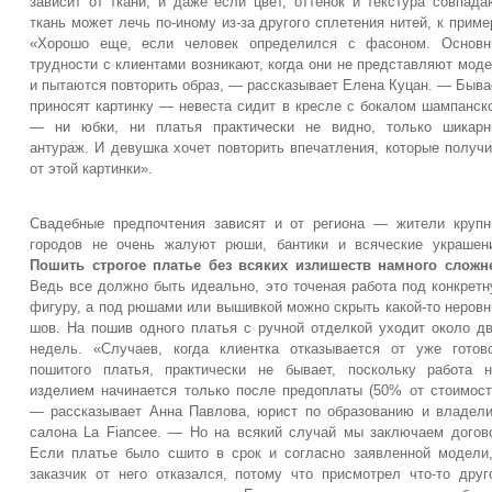
зависит от ткани, и даже если цвет, оттенок и текстура совпада
ткань может лечь по-иному из-за другого сплетения нитей, к приме
«Хорошо еще, если человек определился с фасоном. Основн
трудности с клиентами возникают, когда они не представляют мод
и пытаются повторить образ, — рассказывает Елена Куцан. — Быва
приносят картинку — невеста сидит в кресле с бокалом шампанск
— ни юбки, ни платья практически не видно, только шикарн
антураж. И девушка хочет повторить впечатления, которые получ
от этой картинки».
Свадебные предпочтения зависят и от региона — жители круп
городов не очень жалуют рюши, бантики и всяческие украшен
Пошить строгое платье без всяких излишеств намного сложн
Ведь все должно быть идеально, это точеная работа под конкрет
фигуру, а под рюшами или вышивкой можно скрыть какой-то неров
шов. На пошив одного платья с ручной отделкой уходит около д
недель. «Случаев, когда клиентка отказывается от уже готов
пошитого платья, практически не бывает, поскольку работа 
изделием начинается только после предоплаты (50% от стоимост
— рассказывает Анна Павлова, юрист по образованию и владел
салона La Fiancee. — Но на всякий случай мы заключаем догов
Если платье было сшито в срок и согласно заявленной модели
заказчик от него отказался, потому что присмотрел что-то друг