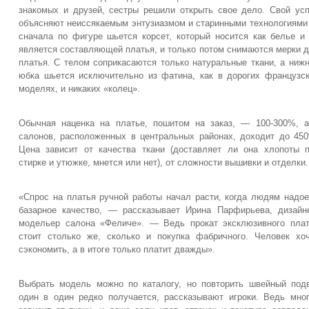
знакомых и друзей, сестры решили открыть свое дело. Свой ус
объясняют неиссякаемым энтузиазмом и старинными технологиям
сначала по фигуре шьется корсет, который носится как белье и
является составляющей платья, и только потом снимаются мерки 
платья. С телом соприкасаются только натуральные ткани, а ниж
юбка шьется исключительно из фатина, как в дорогих французс
моделях, и никаких «колец».
Обычная наценка на платье, пошитом на заказ, — 100-300%, 
салонов, расположенных в центральных районах, доходит до 45
Цена зависит от качества ткани (доставляет ли она хлопоты 
стирке и утюжке, мнется или нет), от сложности вышивки и отделки.
«Спрос на платья ручной работы начал расти, когда людям надо
базарное качество, — рассказывает Ирина Парфирьева, дизайн
модельер салона «Феличе». — Ведь прокат эксклюзивного пла
стоит столько же, сколько и покупка фабричного. Человек хо
сэкономить, а в итоге только платит дважды».
Выбрать модель можно по каталогу, но повторить швейный под
один в один редко получается, рассказывают игроки. Ведь мно