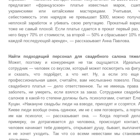
предлагают «французское» платье известных марок, сшит
украинскими или китайскими мастерицами. Учитывая, ч
себестоимость этих нарядов не превышает $300, можно получ
неплохой заработок и убивать свою репутацию. Прокатный вари
тоже не самый плохой. Если платье сдается в прокат первый раз,
него берут 70% от стоимости, за второй — 50% и сбрасывают 10% 
каждой последующей аренде», — рассказывает Анна Павлова.
Найти подходящий персонал для свадебного салона тяжел
Может, поэтому и конкуренция не так ощущается. Идеальн
сотрудник — человек со вкусом, который может посмотреть на фиг
и сказать, что подойдет, а что нет. Ну, а если это еще
профессиональная швея, считайте, вам неслыханно повезло. По
свадебного платья — дело ответственное. Ты не имеешь права
заболеть, ни умереть, если взялся за заказ. Сотрудники свадеб
салонов в какой-то степени должны быть психологами, считает Ел
Куцан. «Накануне свадьбы люди на взводе, приходят и ссорятся. 
Киеве люди вообще очень одиноки, им не с кем поговорить, а порт
им как психолог, — рассказывает она. — Когда портной дел
примерку, он дотрагивается до человека, происходит контакт
человек начинает тебе доверять, открывает душу, бывает, выплаче
и не хочет уходить. Так что со всеми невестами мы станови
друзьями».