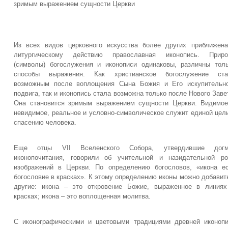
зримым выражением сущности Церкви
Из всех видов церковного искусства более других приближен
литургическому действию православная иконопись. Приро
(символы) богослужения и иконописи одинаковы, различны тол
способы выражения. Как христианское богослужение ста
возможным после воплощения Сына Божия и Его искупительно
подвига, так и иконопись стала возможна только после Нового Заве
Она становится зримым выражением сущности Церкви. Видимо
невидимое, реальное и условно-символическое служит единой цел
спасению человека.
Еще отцы VII Вселенского Собора, утвердившие догм
иконопочитания, говорили об учительной и назидательной р
изображений в Церкви. По определению богословов, «икона е
богословие в красках». К этому определению иконы можно добавит
другие: икона – это откровение Божие, выраженное в линия
красках; икона – это воплощенная молитва.
С иконографическими и цветовыми традициями древней иконоп