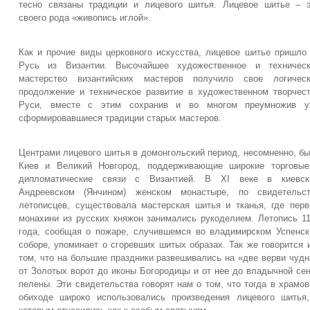
тесно связаны традиции и лицевого шитья. Лицевое шитье – 
своего рода «живопись иглой».
Как и прочие виды церковного искусства, лицевое шитье пришло
Русь из Византии. Высочайшее художественное и техническ
мастерство византийских мастеров получило свое логическ
продолжение и техническое развитие в художественном творчес
Руси, вместе с этим сохранив и во многом преумножив у
сформировавшиеся традиции старых мастеров.
Центрами лицевого шитья в домонгольский период, несомненно, б
Киев и Великий Новгород, поддерживающие широкие торговые
дипломатические связи с Византией. В XI веке в киевск
Андреевском (Янчином) женском монастыре, по свидетельст
летописцев, существовала мастерская шитья и тканья, где пер
монахини из русских княжон занимались рукоделием. Летопись 1
года, сообщая о пожаре, случившемся во владимирском Успенс
соборе, упоминает о сгоревших шитых образах. Так же говорится 
том, что на большие праздники развешивались на «две верви чуд
от Золотых ворот до иконы Богородицы и от нее до владычной се
пелены. Эти свидетельства говорят нам о том, что тогда в храмо
обиходе широко использовались произведения лицевого шитья