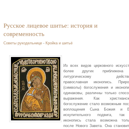
Русское лицевое шитье: история и
современность
Советы рукодельнице
-
Кройка и шитьё
Из всех видов церковного искусс
более других приближена
литургическому действ
православная иконопись. Приро
(символы) богослужения и иконоп
одинаковы, различны только спос
выражения. Как христианск
богослужение стало возможным по
воплощения Сына Божия и Е
искупительного подвига, так
иконопись стала возможна толь
после Нового Завета. Она станови