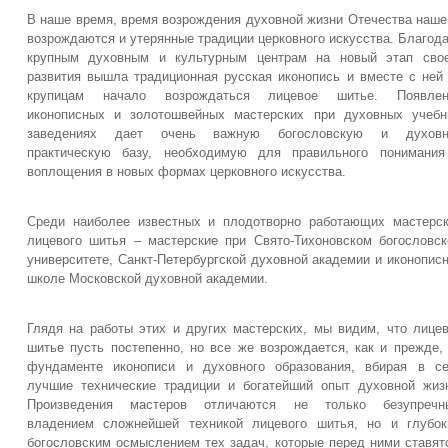
В наше время, время возрождения духовной жизни Отечества наше
возрождаются и утерянные традиции церковного искусства. Благод
крупным духовным и культурным центрам на новый этап свое
развития вышла традиционная русская иконопись и вместе с ней
крупицам начало возрождаться лицевое шитье. Появлен
иконописных и золотошвейных мастерских при духовных учеб
заведениях дает очень важную богословскую и духовн
практическую базу, необходимую для правильного понимания
воплощения в новых формах церковного искусства.
Среди наиболее известных и плодотворно работающих мастерс
лицевого шитья – мастерские при Свято-Тихоновском богословс
университете, Санкт-Петербургской духовной академии и иконопис
школе Московской духовной академии.
Глядя на работы этих и других мастерских, мы видим, что лице
шитье пусть постепенно, но все же возрождается, как и прежде,
фундаменте иконописи и духовного образования, вбирая в с
лучшие технические традиции и богатейший опыт духовной жиз
Произведения мастеров отличаются не только безупречн
владением сложнейшей техникой лицевого шитья, но и глубо
богословским осмыслением тех задач, которые перед ними ставят