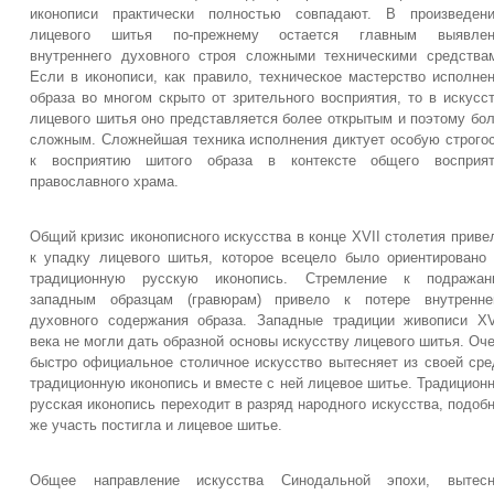
иконописи практически полностью совпадают. В произведени
лицевого шитья по-прежнему остается главным выявлен
внутреннего духовного строя сложными техническими средства
Если в иконописи, как правило, техническое мастерство исполне
образа во многом скрыто от зрительного восприятия, то в искусс
лицевого шитья оно представляется более открытым и поэтому бо
сложным. Сложнейшая техника исполнения диктует особую строго
к восприятию шитого образа в контексте общего восприят
православного храма.
Общий кризис иконописного искусства в конце XVII столетия приве
к упадку лицевого шитья, которое всецело было ориентировано
традиционную русскую иконопись. Стремление к подражан
западным образцам (гравюрам) привело к потере внутреннег
духовного содержания образа. Западные традиции живописи XV
века не могли дать образной основы искусству лицевого шитья. Оч
быстро официальное столичное искусство вытесняет из своей ср
традиционную иконопись и вместе с ней лицевое шитье. Традицион
русская иконопись переходит в разряд народного искусства, подоб
же участь постигла и лицевое шитье.
Общее направление искусства Синодальной эпохи, вытесн