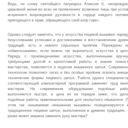
Ведь, по слову святейшего патриарха Алексия II, «возрожде
церковной жизни во всех ее проявлениях возможно лишь при усло
искреннего возрождения духовности в сердце каждого челове
приходящего в храм, обращающего свой взор горе».
Однако следует заметить, что у искусства лицевой вышивки, наряд
безусловными успехами и достижениями в восстановлении древ
традиций, есть и немало серьезных проблем. Порождены он
«обмельчанием», если можно так выразиться, искусства в цел
Наряду с произведениями искусства, выполненными вручну
требующими долгой и кропотливой работы и знания тонкост
мастерства, появляются и изделия машинного шитья. Современ
технологии позволяют легко и без особых проблем освоить внеш
технические формы лицевого шитья. Работа одного специалист
соответствующей компьютерной программой заменяет труд мно
мастеров. На современном оборудовании подобные рабо
выполняются быстро, и цена их на порядок ниже, что дела
подобные работы привлекательными для неопытного обывателя. 
этом так называемая «машинная вышивка» позиционируется к
традиционное лицевое шитье, выполненное в древних традициях.
разве может машина заменить руку мастера?