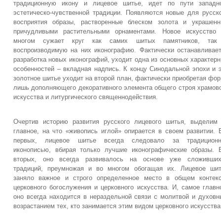
традиционную икону и лицевое шитье, идет по пути западно
эстетическо-чувственной традиции. Появляются новые для русск
восприятия образы, растворенные блеском золота и украшен
причудливыми растительными орнаментами. Новое искусство 
многом сужает круг как самих шитых памятников, так
воспроизводимую на них иконографию. Фактически останавливае
разработка новых иконографий, уходит одна из основных характер
особенностей – вкладная надпись. К концу Синодальной эпохи и 
золотное шитье уходит на второй план, фактически приобретая фо
лишь дополняющего декоративного элемента общего строя храмов
искусства и литургического священнодействия.
Очертив историю развития русского лицевого шитья, выделим
главное, на что «живопись иглой» опирается в своем развитии. 
первых, лицевое шитье всегда следовало за традиционн
иконописью, вбирая только лучшие иконографические образы. 
вторых, оно всегда развивалось на основе уже сложивших
традиций, преумножая и во многом обогащая их. Лицевое ши
заняло важное и строго определенное место в общем контек
церковного богослужения и церковного искусства. И, самое главн
оно всегда находится в нераздельной связи с молитвой и духов
возрастанием тех, кто занимается этим видом церковного искусства