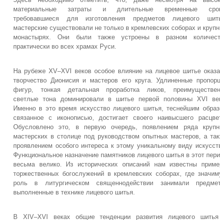
материальные затраты и длительные временные срок
требовавшиеся для изготовления предметов лицевого шить
мастерские существовали не только в кремлевских соборах и круп
монастырях. Они были также устроены в разном количест
практически во всех храмах Руси.
На рубеже XV–XVI веков особое влияние на лицевое шитье оказ
творчество Дионисия и мастеров его круга. Удлиненные пропор
фигур, тонкая детальная проработка ликов, преимуществен
светлые тона доминировали в шитье первой половины XVI ве
Именно в это время искусство лицевого шитья, теснейшим обра
связанное с иконописью, достигает своего наивысшего расцве
Обусловлено это, в первую очередь, появлением ряда крупн
мастерских в столице под руководством опытных мастеров, а та
проявлением особого интереса к этому уникальному виду искусст
Функциональное назначение памятников лицевого шитья в этот пер
весьма велико. Из исторических описаний нам известны прим
торжественных богослужений в кремлевских соборах, где значи
роль в литургическом священнодействии занимали предмет
выполненные в технике лицевого шитья.
В XIV–XVI веках общие тенденции развития лицевого шитья