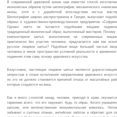
В современной церковной жизни нам известен способ изготовле
иконописных образов путем шелкографии, механического «написан
иконы, хотя и с доработкой впоследствии кистью мастер
Шелкография широко распространена в Греции; выпускает подоб
образы и художественно-производственное предприятие «Софрин
Однако никто не пытается подобными вещами подмени
традиционный иконописный образ, выполненный мастером. Почему
компьютерное шитье, выполненное на современных машин
практически без участия человека, предлагается нам как иско
русское лицевое шитье? Подобные вещи большей частью ввод
человека в некое пространство условной реальности и временнос
подменяя этим саму основу церковного искусства.
Безусловно, настоящее лицевое шитье является дорогостоящи
непростым в плане исполнения направлением церковного искусст
но это не должно становится причиной отказа от масштабных раб
которые создаются на века.
Как и много столетий назад, человек, приходя в храм, окунаетс
гармонию всего, что его окружает, будь то образ, богато украшен
шитьем, или величественная монументальная живопись. Чело
забывает о суетных планах, житейских заботах и обретает для с