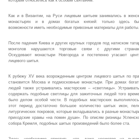
которым относились как к особым святыням.
Как и в Византии, на Руси лицевым шитьем занимались в женс
монастырях и в домах богатых князей: только здесь бы
возможности иметь необходимые привозные материалы для работы
После падения Киева и других крупных городов под натиском тата
монголов нарушаются торговые связи с другими странам
Оскудевают монастыри Новгорода и постепенно угасают цент
лицевого шитья.
К рубежу XV века возрожденным центром лицевого шитья по пр
становится Москва и подмосковные монастыри. При домах бога
людей также устраивались мастерские – «светлицы». Устраиват
содержать подобные светлицы для зажиточных людей того врем
было делом особой чести. В подобных мастерских выполнялос
этот период достаточно большое количество шитых икон, пел
литургических покровов, которые вкладывались в разные монастыр
приходские храмы «на помин души». По описям ризницы Успенск
собора Кремля, подобных шитых произведений было более ста.
Здесь необходимо отметить, что, даже несмотря на высок