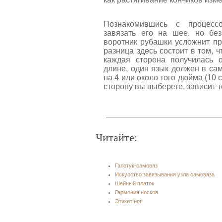
Познакомившись с процессо
завязать его на шее, но бе
воротник рубашки усложнит п
разница здесь состоит в том, ч
каждая сторона получилась 
длине, один язык должен в са
на 4 или около того дюйма (10 
сторону вы выберете, зависит т
Читайте:
Галстук-самовяз
Искусство завязывания узла самовяза
Шейный платок
Гармония носков
Этикет ног