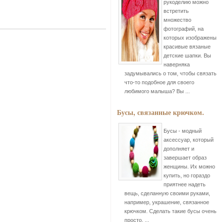
рукоделию можно
встретить
множество
фотографий, на
которых изображены
красивые вязаные
детские шапки. Вы
наверняка
задумывались о том, чтобы связать
что-то подобное для своего
любимого малыша? Вы ...
Бусы, связанные крючком.
Бусы - модный
аксессуар, который
дополняет и
завершает образ
женщины. Их можно
купить, но гораздо
приятнее надеть
вещь, сделанную своими руками,
например, украшение, связанное
крючком. Сделать такие бусы очень
просто, ...