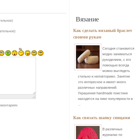
Вязание
тельное)
Как сделать вязаный браслет
зательное)
своими рукам
Сегодня становится
модно заниматься
рукоделием, с его
помощью всегда
можно выглядеть
стильно и неповторимо. Занятие
это интересное и имеет много
различных направлений.
Украшения handmade поистине
находятся на пике популярности в
...
мментариях
Как связать шапку спицами
В различных
журналах по