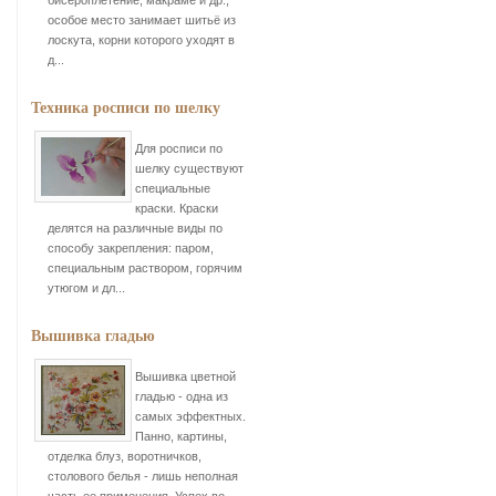
бисероплетение, макраме и др.,
особое место занимает шитьё из
лоскута, корни которого уходят в
д...
Техника росписи по шелку
Для росписи по
шелку существуют
специальные
краски. Краски
делятся на различные виды по
способу закрепления: паром,
специальным раствором, горячим
утюгом и дл...
Вышивка гладью
Вышивка цветной
гладью - одна из
самых эффектных.
Панно, картины,
отделка блуз, воротничков,
столового белья - лишь неполная