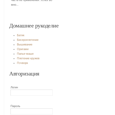
часть ее применения. Успех во
мно...
Домашнее рукоделие
Батик
Бисероплетение
Вышивание
Оригами
Папье-маше
Плетение кружев
Пэчворк
Авторизация
Логин
Пароль