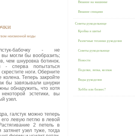
Вязание на машинке
Вязание спицами
Советы рукодельнице
очки
Кройка и шитьё
твом неизменной моды
Различные техники рукоделия
лстук-бабочку - не
Советы рукодельнице
 вы могли бы вообразить;
Новости
в, чем шнуровка ботинок.
я - сперва попытаться
Поделки, лепка, коллаж
и скрестите ноги. Оберните
е колена. Теперь закройте
Виды рукоделия
как бы завязывали шнурки
жны обнаружить, что хотя
Хобби или бизнес?
 некоторой эстетики, вы
ый узел.
ра, галстук можно теперь
 его левую петлю в левой
Растягивание 2 петель в
затянет узел туже, тогда
нит форму и усилит петли.