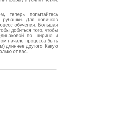
м, теперь попытайтесь
з рубашки. Для новичков
роцесс обучения. Большая
тобы добиться того, чтобы
одинаковой по ширине и
мом начале процесса быть
см) длиннее другого. Какую
олько от вас.