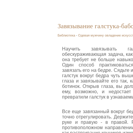
Завязывание галстука-баб
Библиотека
-
Одевая мужчину овладение искусс
Научить завязывать га
обескураживающая задача, как
она требует не больше навыко
Один способ практиковатьс
завязать его на бедре. Сядьте 
галстук вокруг бедра чуть выш
глаза и завязывайте его так, 
ботинок. Открыв глаза, вы дол
ему, возможно, и недостает
превратили галстук в узнаваем
Все еще завязанный вокруг бед
точно отрегулировать. Держите
руке и правую - в правой. 
противоположном направлении 
как растягивание кончиков изме