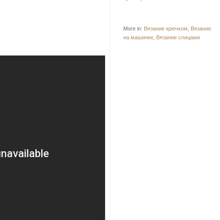
More in:
Вязание крючком
,
Вязание
на машинке
,
Вязание спицами