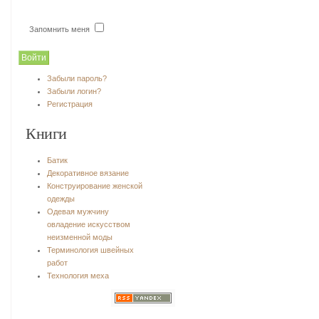
Запомнить меня
Забыли пароль?
Забыли логин?
Регистрация
Книги
Батик
Декоративное вязание
Конструирование женской
одежды
Одевая мужчину
овладение искусством
неизменной моды
Терминология швейных
работ
Технология меха