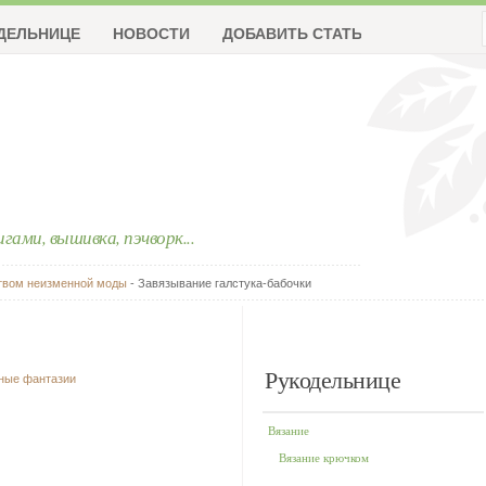
ДЕЛЬНИЦЕ
НОВОСТИ
ДОБАВИТЬ СТАТЬЮ
ригами, вышивка, пэчворк...
твом неизменной моды
- Завязывание галстука-бабочки
Рукодельнице
чные фантазии
Вязание
Вязание крючком