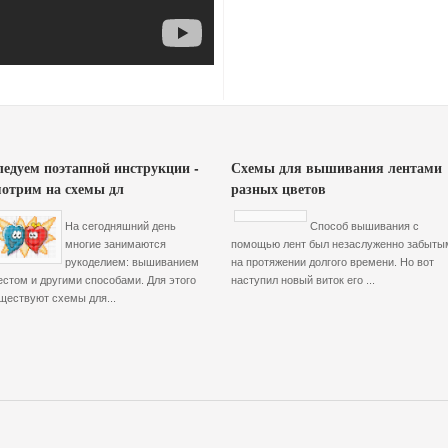
ледуем поэтапной инструкции -
Схемы для вышивания лентами
мотрим на схемы дл
разных цветов
На сегодняшний день
Способ вышивания с
многие занимаются
помощью лент был незаслуженно забыты
рукоделием: вышиванием
на протяжении долгого времени. Но вот
естом и другими способами. Для этого
наступил новый виток его ...
ществуют схемы для...