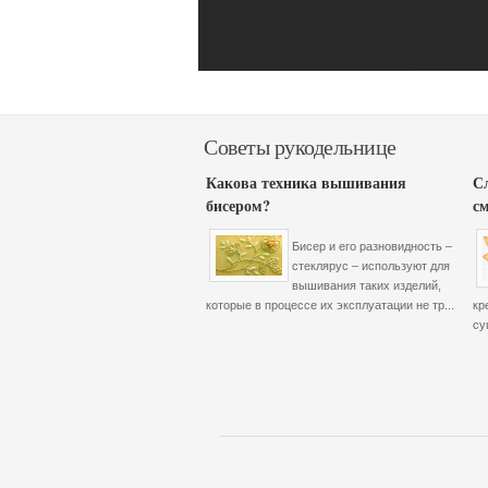
Советы рукодельнице
Какова техника вышивания
С
бисером?
с
Бисер и его разновидность –
стеклярус – используют для
вышивания таких изделий,
которые в процессе их эксплуатации не тр...
кр
су