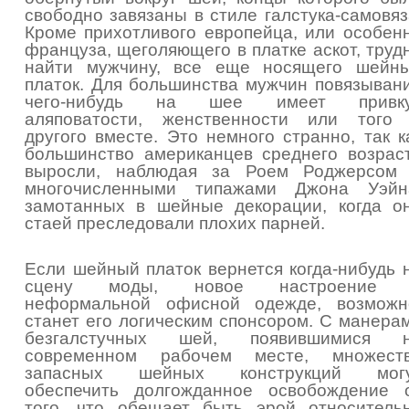
свободно завязаны в стиле галстука-самовяз
Кроме прихотливого европейца, или особен
француза, щеголяющего в платке аскот, труд
найти мужчину, все еще носящего шейн
платок. Для большинства мужчин повязыван
чего-нибудь на шее имеет привк
аляповатости, женственности или того
другого вместе. Это немного странно, так к
большинство американцев среднего возрас
выросли, наблюдая за Роем Роджерсом
многочисленными типажами Джона Уэйн
замотанных в шейные декорации, когда о
стаей преследовали плохих парней.
Если шейный платок вернется когда-нибудь 
сцену моды, новое настроение
неформальной офисной одежде, возможн
станет его логическим спонсором. С манера
безгалстучных шей, появившимися 
современном рабочем месте, множест
запасных шейных конструкций мог
обеспечить долгожданное освобождение 
того, что обещает быть эрой относитель