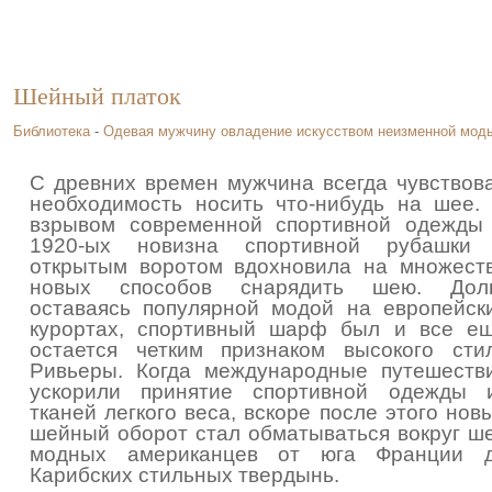
Шейный платок
Библиотека
-
Одевая мужчину овладение искусством неизменной мод
С древних времен мужчина всегда чувствов
необходимость носить что-нибудь на шее.
взрывом современной спортивной одежды
1920-ых новизна спортивной рубашки
открытым воротом вдохновила на множест
новых способов снарядить шею. Дол
оставаясь популярной модой на европейск
курортах, спортивный шарф был и все е
остается четким признаком высокого сти
Ривьеры. Когда международные путешеств
ускорили принятие спортивной одежды 
тканей легкого веса, вскоре после этого нов
шейный оборот стал обматываться вокруг ш
модных американцев от юга Франции 
Карибских стильных твердынь.