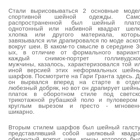
Стали вырисовываться 2 основные моде
спортивной шейной одежды. Сам
распространенной был шейный плато
однотонный или набивной квадрат шелк
хлопка или другого материала, котор
завязывался или драпировался по моде аско
вокруг шеи. В каком-то смысле в середине 3
ых, в отличие от формального вариант
каждый снимок-портрет голливудско
мужчины, казалось, характеризовался той и
иной версией этих неформальных шейн
шарфов. Посмотрите на Гари Гранта здесь. Д
он вырвался вперед на старте в отде
любезный добряк, но вот он драпирует шейн
платок в оборотном стиле под светск
трикотажной рубашкой поло и пуловером
круглым вырезом и престо - мгновен
шикарно.
Вторым стилем шарфов был шейный галсту
представлявший собой шелковый квадра
обернутый вокруг шеи, концы которого бы