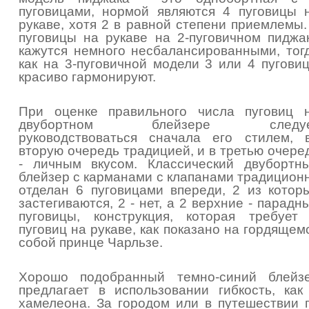
пуговицами, нормой являются 4 пуговицы 
рукаве, хотя 2 в равной степени приемлемы.
пуговицы на рукаве на 2-пуговичном пиджа
кажутся немного несбалансированными, тог
как на 3-пуговичной модели 3 или 4 пугови
красиво гармонируют.
При оценке правильного числа пуговиц 
двубортном блейзере следуе
руководствоваться сначала его стилем, 
вторую очередь традицией, и в третью очере
- личным вкусом. Классический двубортн
блейзер с карманами с клапанами традицион
отделан 6 пуговицами впереди, 2 из котор
застегиваются, 2 - нет, а 2 верхние - парадн
пуговицы, конструкция, которая требует
пуговиц на рукаве, как показано на гордящем
собой принце Чарльзе.
Хорошо подобранный темно-синий блейз
предлагает в использовании гибкость, как
хамелеона. За городом или в путешествии 