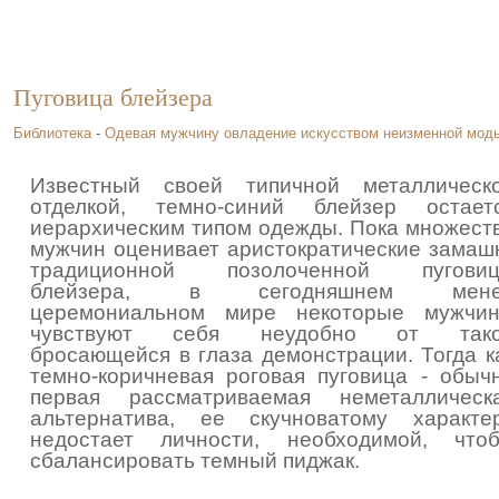
Пуговица блейзера
Библиотека
-
Одевая мужчину овладение искусством неизменной мод
Известный своей типичной металлическ
отделкой, темно-синий блейзер остает
иерархическим типом одежды. Пока множест
мужчин оценивает аристократические замаш
традиционной позолоченной пугови
блейзера, в сегодняшнем мене
церемониальном мире некоторые мужчи
чувствуют себя неудобно от так
бросающейся в глаза демонстрации. Тогда к
темно-коричневая роговая пуговица - обыч
первая рассматриваемая неметаллическ
альтернатива, ее скучноватому характе
недостает личности, необходимой, что
сбалансировать темный пиджак.