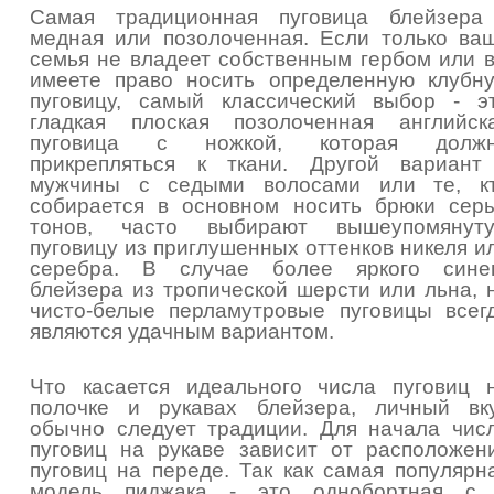
Самая традиционная пуговица блейзера
медная или позолоченная. Если только ва
семья не владеет собственным гербом или 
имеете право носить определенную клубн
пуговицу, самый классический выбор - э
гладкая плоская позолоченная английск
пуговица с ножкой, которая долж
прикрепляться к ткани. Другой вариант
мужчины с седыми волосами или те, к
собирается в основном носить брюки сер
тонов, часто выбирают вышеупомянут
пуговицу из приглушенных оттенков никеля и
серебра. В случае более яркого сине
блейзера из тропической шерсти или льна, 
чисто-белые перламутровые пуговицы всег
являются удачным вариантом.
Что касается идеального числа пуговиц 
полочке и рукавах блейзера, личный вк
обычно следует традиции. Для начала чис
пуговиц на рукаве зависит от расположен
пуговиц на переде. Так как самая популярн
модель пиджака - это однобортная с