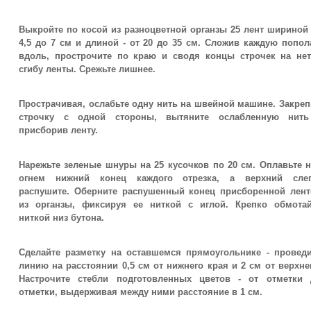
Выкройте по косой из разноцветной органзы 25 лент шириной
4,5 до 7 см и длиной - от 20 до 35 см. Сложив каждую попо
вдоль, прострочите по краю и сводя концы строчек на нет
сгибу ленты. Срежьте лишнее.
Прострачивая, ослабьте одну нить на швейной машине. Закре
строчку с одной стороны, вытяните ослабленную нить
присборив ленту.
Нарежьте зеленые шнуры на 25 кусочков по 20 см. Оплавьте 
огнем нижний конец каждого отрезка, а верхний слег
распушите. Оберните распушенный конец присборенной лент
из органзы, фиксируя ее ниткой с иглой. Крепко обмотай
ниткой низ бутона.
Сделайте разметку на оставшемся прямоугольнике - проведи
линию на расстоянии 0,5 см от нижнего края и 2 см от верхне
Настрочите стебли подготовленных цветов - от отметки 
отметки, выдерживая между ними расстояние в 1 см.