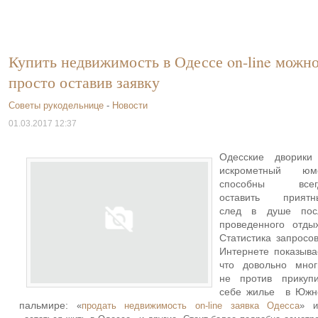
Купить недвижимость в Одессе on-line можн
просто оставив заявку
Советы рукодельнице
-
Новости
01.03.2017 12:37
Одесские дворики
искрометный юм
способны всег
оставить приятн
след в душе пос
проведенного отдых
Статистика запросо
Интернете показыва
что довольно мног
не против прикупи
себе жилье в Южн
пальмире:
«
продать недвижимость on-line заявка Одесса
» и