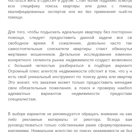
«остаться жить в Одессе» и другие. Стоит более подробно осмотр
всю специфику поиска квартиры или дома с помощ
квалифицированных экспертов или же без применения чьей-л
помощи.
Для того, чтобы подыскать идеальную квартиру без посторон
помощи, следует предоставить данной задаче все св
свободное время. К сожалению, довольно часто так
самостоятельные соискатели квартиры стают обмануты
жертвами мошенников. Детальное исследование изменен
конкретного сегмента рынка недвижимости создаст возможно
с большей четкостью разбираться в подборе варианто
Огромный плюс агентств недвижимости обстоит в том, что у 
есть свой уникальный инструмент по поиску дома или кварти
Это значит, что заказчик может только предоставить менедж
свои обязательные пожелания, а поиск и проверку наибол
адекватных вариантов недвижимости предостави
специалистам.
В выборе вариантов не рекомендуется обращать внимание на как
либо рекламные материалы от риелтора. Всегда важ
руководствоваться только собственными ранее сформулированн
критериями. Нормальное агентство по поиску недвижимости не бу