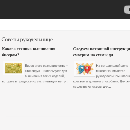
Советы рукодельнице
Какова техника вышивания
Следуем поэтапной инструкци
бисером?
смотрим на схемы дл
Бисер и его разновидность –
На сегодняшний день
стеклярус – используют для
многие занимаются
вышивания таких изделий,
рукоделием: вышиван
которые в процессе их эксплуатации не тр...
крестом и другими способами. Для эт
существуют схемы для...