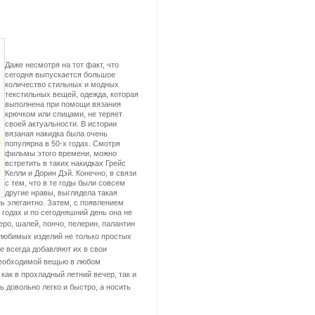
Даже несмотря на тот факт, что
сегодня выпускается большое
количество стильных и модных
текстильных вещей, одежда, которая
выполнена при помощи вязания
крючком или спицами, не теряет
своей актуальности. В истории
вязаная накидка была очень
популярна в
50-х годах. Смотря
фильмы этого времени, можно
встретить в таких накидках Грейс
Келли и Дорин Дэй. Конечно, в связи
с тем, что в те годы были совсем
другие нравы, выглядела такая
нь элегантно. Затем, с появлением
х годах и по сегодняшний день она не
еро, шалей, пончо, пелерин, палантин
любимых изделий не только простых
е всегда добавляют их в свои
необходимой вещью в любом
 как в прохладный летний вечер, так и
 довольно легко и быстро, а носить