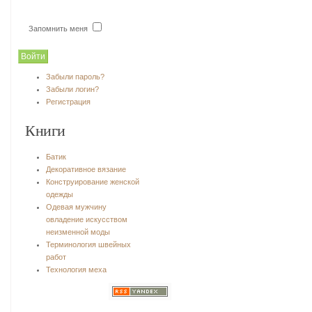
Запомнить меня
Забыли пароль?
Забыли логин?
Регистрация
Книги
Батик
Декоративное вязание
Конструирование женской
одежды
Одевая мужчину
овладение искусством
неизменной моды
Терминология швейных
работ
Технология меха