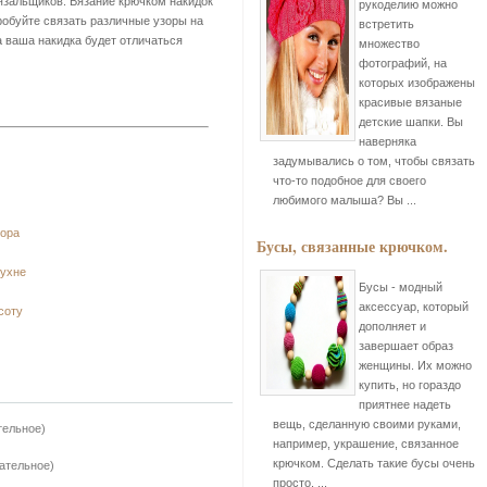
зальщиков. Вязание крючком накидок
рукоделию можно
робуйте связать различные узоры на
встретить
а ваша накидка будет отличаться
множество
фотографий, на
которых изображены
красивые вязаные
детские шапки. Вы
наверняка
задумывались о том, чтобы связать
что-то подобное для своего
любимого малыша? Вы ...
зора
Бусы, связанные крючком.
кухне
Бусы - модный
аксессуар, который
соту
дополняет и
завершает образ
женщины. Их можно
купить, но гораздо
приятнее надеть
вещь, сделанную своими руками,
тельное)
например, украшение, связанное
крючком. Сделать такие бусы очень
зательное)
просто, ...