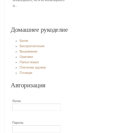
иллюзорного, но и из иллюзорного
ц...
Домашнее рукоделие
Батик
Бисероплетение
Вышивание
Оригами
Папье-маше
Плетение кружев
Пэчворк
Авторизация
Логин
Пароль