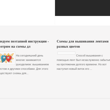
ледуем поэтапной инструкции -
Схемы для вышивания лентами
мотрим на схемы дл
разных цветов
На сегодняшний день
Способ вышивания с
многие занимаются
помощью лент был незаслуженно забыты
рукоделием: вышиванием
на протяжении долгого времени. Но вот
естом и другими способами. Для этого
наступил новый виток его ...
ществуют схемы для...