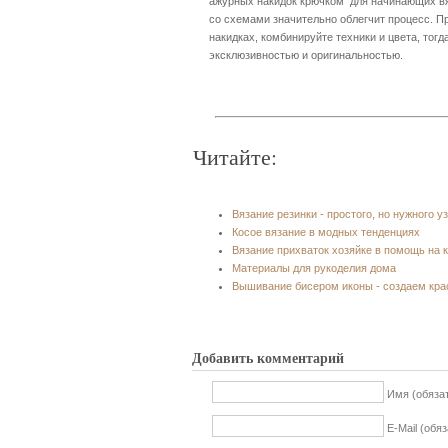
ажурных накидок крючком для начинающих вя
со схемами значительно облегчит процесс. П
накидках, комбинируйте техники и цвета, тогд
эксклюзивностью и оригинальностью.
Читайте:
Вязание резинки - простого, но нужного у
Косое вязание в модных тенденциях
Вязание прихваток хозяйке в помощь на 
Материалы для рукоделия дома
Вышивание бисером иконы - создаем кра
Добавить комментарий
Имя (обяза
E-Mail (обя