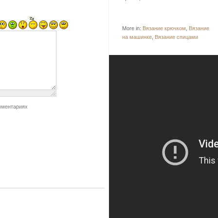
More in:
Вязание крючком
,
Вязание
на машинке
,
Вязание спицами
мментариях