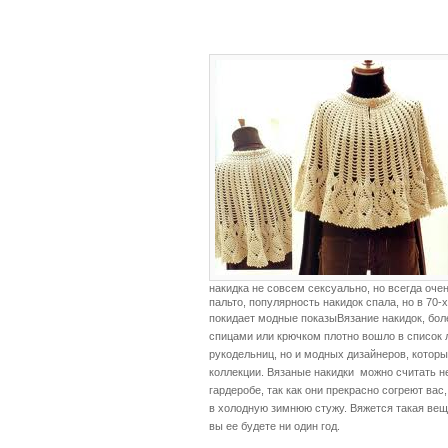
накидка не совсем сексуально, но всегда оче
пальто, популярность накидок спала, но в 70-
покидает модные показы
Вязание накидок, бол
спицами или крючком плотно вошло в список 
рукодельниц, но и модных дизайнеров, которы
коллекции. Вязаные накидки можно считать 
гардеробе, так как они прекрасно согреют вас,
в холодную зимнюю стужу. Вяжется такая вещь
вы ее будете ни один год.