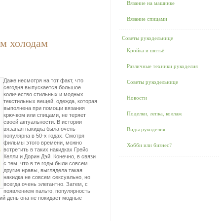
Вязание на машинке
Вязание спицами
Советы рукодельнице
им холодам
Кройка и шитьё
Различные техники рукоделия
Даже несмотря на тот факт, что
Советы рукодельнице
сегодня выпускается большое
количество стильных и модных
Новости
текстильных вещей, одежда, которая
выполнена при помощи вязания
Поделки, лепка, коллаж
крючком или спицами, не теряет
своей актуальности. В истории
Виды рукоделия
вязаная накидка была очень
популярна в
50-х годах. Смотря
фильмы этого времени, можно
Хобби или бизнес?
встретить в таких накидках Грейс
Келли и Дорин Дэй. Конечно, в связи
с тем, что в те годы были совсем
другие нравы, выглядела такая
накидка не совсем сексуально, но
всегда очень элегантно. Затем, с
появлением пальто, популярность
ний день она не покидает модные