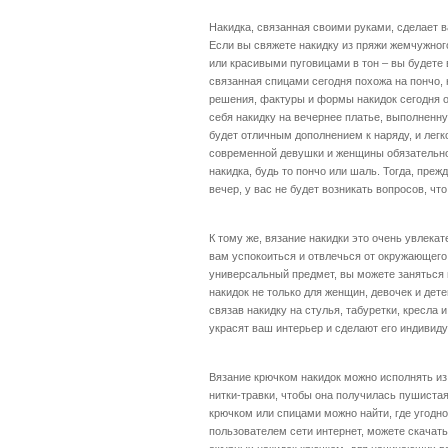
Накидка, связанная своими руками, сделает 
Если вы свяжете накидку из пряжи жемчужного
или красивыми пуговицами в тон – вы будете
связанная спицами сегодня похожа на пончо, 
решения, фактуры и формы накидок сегодня 
себя накидку на вечернее платье, выполненн
будет отличным дополнением к наряду, и легк
современной девушки и женщины обязательно
накидка, будь то пончо или шаль. Тогда, пре
вечер, у вас не будет возникать вопросов, что
К тому же, вязание накидки это очень увлека
вам успокоиться и отвлечься от окружающего 
универсальный предмет, вы можете заняться
накидок не только для женщин, девочек и дете
связав накидку на стулья, табуретки, кресла 
украсят ваш интерьер и сделают его индивид
Вязание крючком накидок можно исполнять из 
нитки-травки, чтобы она получилась пушистая
крючком или спицами можно найти, где угодно
пользователем сети интернет, можете скачать