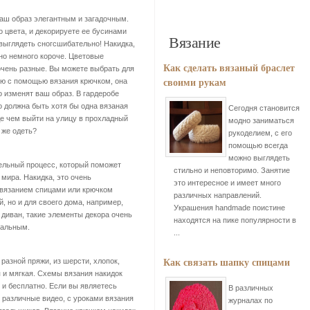
ваш образ элегантным и загадочным.
 цвета, и декорируете ее бусинами
Вязание
 выглядеть сногсшибательно! Накидка,
но немного короче. Цветовые
Как сделать вязаный браслет
очень разные. Вы можете выбрать для
своими рукам
ую с помощью вязания крючком, она
о изменят ваш образ. В гардеробе
 должна быть хотя бы одна вязаная
Сегодня становится
жде чем выйти на улицу в прохладный
модно заниматься
 же одеть?
рукоделием, с его
помощью всегда
можно выглядеть
тельный процесс, который поможет
стильно и неповторимо. Занятие
мира. Накидка, это очень
это интересное и имеет много
 вязанием спицами или крючком
различных направлений.
й, но и для своего дома, например,
Украшения handmade поистине
и диван, такие элементы декора очень
находятся на пике популярности в
уальным.
...
Как связать шапку спицами
разной пряжи, из шерсти, хлопок,
 и мягкая. Схемы вязания накидок
 и бесплатно. Если вы являетесь
В различных
 различные видео, с уроками вязания
журналах по