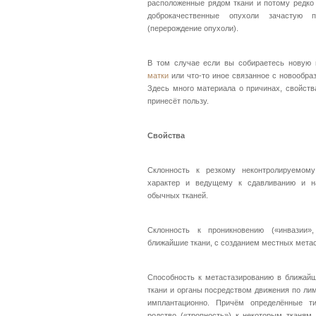
расположенные рядом ткани и потому редко 
доброкачественные опухоли зачастую п
(перерождение опухоли).
В том случае если вы собираетесь нову
матки
или что-то иное связанное с новообраз
Здесь много материала о причинах, свойств
принесёт пользу.
Свойства
Склонность к резкому неконтролируемом
характер и ведущему к сдавливанию и н
обычных тканей.
Склонность к проникновению («инвазии»,
ближайшие ткани, с созданием местных метас
Способность к метастазированию в ближайш
ткани и органы посредством движения по ли
имплантационно. Причём определённые т
родство («тропность») к некоторым тканям