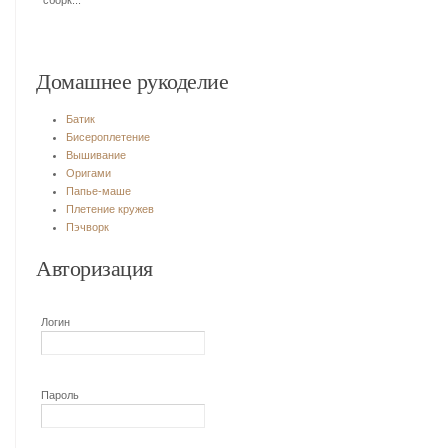
сборк...
Домашнее рукоделие
Батик
Бисероплетение
Вышивание
Оригами
Папье-маше
Плетение кружев
Пэчворк
Авторизация
Логин
Пароль