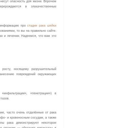
несут опасность для жизни. Впрочем
ерерождаются в злокачественные
ю информацию про
стадии рака шейки
ованиями, то вы на правильно сайте.
ах и лечении. Надеемся, что вам это
у росту, носящему разрушительный
анесению повреждений окружающих
 «инфильтрации», «пенетрации») в
тазов.
ие, часто очень отдалённые от рака
мфо- и кровеносным сосудам, а также
ипы рака демонстрируют некоторое
 и органам — образуют метастазы в