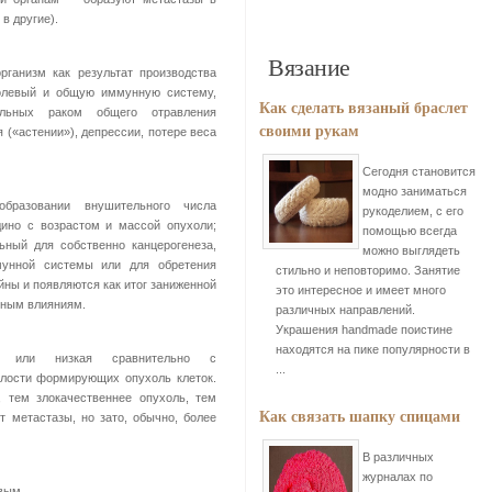
в другие).
Вязание
ганизм как результат производства
холевый и общую иммунную систему,
Как сделать вязаный браслет
льных раком общего отравления
своими рукам
 («астении»), депрессии, потере веса
Сегодня становится
модно заниматься
образовании внушительного числа
рукоделием, с его
дино с возрастом и массой опухоли;
помощью всегда
ьный для собственно канцерогенеза,
можно выглядеть
мунной системы или для обретения
стильно и неповторимо. Занятие
йны и появляются как итог заниженной
это интересное и имеет много
вным влияниям.
различных направлений.
Украшения handmade поистине
находятся на пике популярности в
ь») или низкая сравнительно с
...
лости формирующих опухоль клеток.
 тем злокачественнее опухоль, тем
Как связать шапку спицами
 метастазы, но зато, обычно, более
В различных
журналах по
вым.