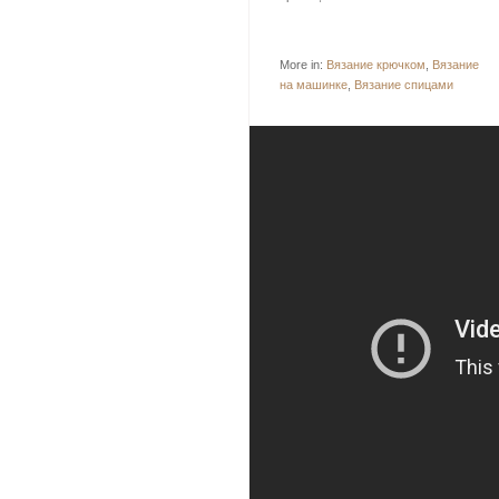
More in:
Вязание крючком
,
Вязание
на машинке
,
Вязание спицами