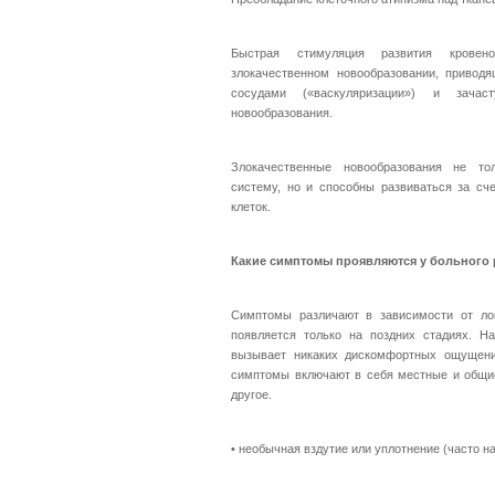
Быстрая стимуляция развития кровено
злокачественном новообразовании, привод
сосудами («васкуляризации») и зача
новообразования.
Злокачественные новообразования не то
систему, но и способны развиваться за сч
клеток.
Какие симптомы проявляются у больного
Симптомы различают в зависимости от л
появляется только на поздних стадиях. Н
вызывает никаких дискомфортных ощущени
симптомы включают в себя местные и общи
другое.
•
необычная вздутие или уплотнение (часто н