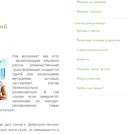
Вязание на машинке
Вязание спицами
Советы рукодельнице
ний
Кройка и шитьё
Различные техники рукоделия
Советы рукодельнице
Рак возникает как итог
Новости
малигнизации обычных
клеток. Злокачественная
Поделки, лепка, коллаж
трансформация создается
одной или несколькими
Виды рукоделия
мутациями, которые
заставляют клетки
безконтрольно
Хобби или бизнес?
размножаться. В том
случае если иммунитет
организма не находит
своевременно такую
статься.
кже дать толчок к Доброкачественные
азуют метастазов, не вмешиваются в