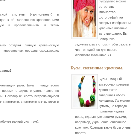
рукоделию можно
встретить
множество
сной системы («ангиогенез») в
фотографий, на
ящая к её заполнению кровеносными
которых изображены
стую к кровоизлияниям в ткань
красивые вязаные
детские шапки. Вы
наверняка
задумывались о том, чтобы связать
лько создают личную кровеносную
что-то подобное для своего
ет кровеносных сосудов окружающих
любимого малыша? Вы ...
Бусы, связанные крючком.
 раком?
Бусы - модный
аксессуар, который
окализации рака. Боль чаще всего
дополняет и
а первых стадиях опухоль часто не
завершает образ
й. Некоторые часто встречающиеся
женщины. Их можно
е симптомы, симптомы метастазов и
купить, но гораздо
приятнее надеть
вещь, сделанную своими руками,
аиболее ранний симптом);
например, украшение, связанное
крючком. Сделать такие бусы очень
просто, ...