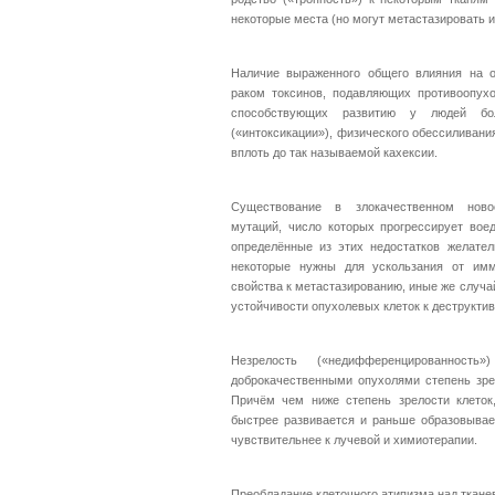
некоторые места (но могут метастазировать и 
Наличие выраженного общего влияния на ор
раком токсинов, подавляющих противоопу
способствующих развитию у людей бо
(«интоксикации»), физического обессиливания
вплоть до так называемой кахексии.
Существование в злокачественном ново
мутаций, число которых прогрессирует вое
определённые из этих недостатков желател
некоторые нужны для ускользания от им
свойства к метастазированию, иные же случа
устойчивости опухолевых клеток к деструкти
Незрелость («недифференцированност
доброкачественными опухолями степень зре
Причём чем ниже степень зрелости клеток,
быстрее развивается и раньше образовывает
чувствительнее к лучевой и химиотерапии.
Преобладание клеточного атипизма над ткане