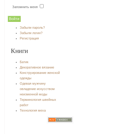
Запомнить меня
Забыли пароль?
Забыли логин?
Регистрация
Книги
Батик
Декоративное вязание
Конструирование женской
одежды
Одевая мужчину
овладение искусством
неизменной моды
Терминология швейных
работ
Технология меха