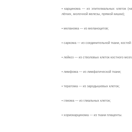
•
карцинома — из эпителиальных клеток (на
лёгких, молочной железы, прямой кишки);
•
меланома — из меланоцитов;
•
саркома — из соединительной ткани, костей
•
лейкоз — из стволовых клеток костного мозг
•
лимфома — из лимфатической ткани;
•
тератома — из зародышевых клеток;
•
глиома — из глиальных клеток;
•
хориокарцинома — из ткани плаценты.