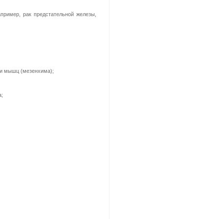
пример, рак предстательной железы,
 и мышц (мезенхима);
а;