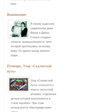
мно...
Вышивание
В своем чудесном
уединенном доме
Винни и Джилл
Гэннон создали
отрасль промышленности, нити
которой протянулись по всему
миру. Из одного конца земного
шара ...
Пэчворк. Узор «Скалистый
путь»
Узор «Скалистый
путь» относится к
классу лоскутной
мозаики, отдельные
детали которой выполняются в
стиле «крэйзи». При этом
используется «беспорядочная»