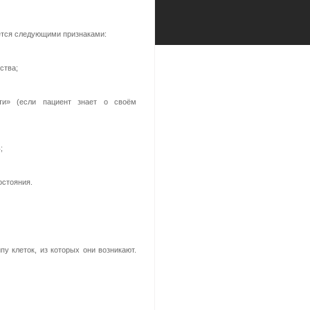
ется следующими признаками:
ства;
ти» (если пациент знает о своём
;
остояния.
у клеток, из которых они возникают.