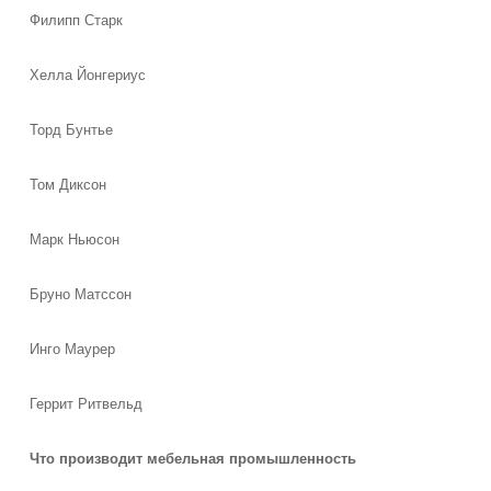
Филипп Старк
Хелла Йонгериус
Торд Бунтье
Том Диксон
Марк Ньюсон
Бруно Матссон
Инго Маурер
Геррит Ритвельд
Что производит мебельная промышленность