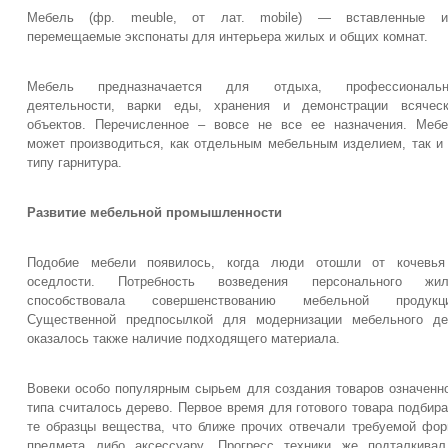
Мебель (фр. meuble, от лат. mobile) — вставленные и
перемещаемые экспонаты для интерьера жилых и общих комнат.
Мебель предназначается для отдыха, профессиональн
деятельности, варки еды, хранения и демонстрации всяческ
объектов. Перечисленное – вовсе не все ее назначения. Меб
может производиться, как отдельным мебельным изделием, так и
типу гарнитура.
Развитие мебельной промышленности
Подобие мебели появилось, когда люди отошли от кочевья
оседлости. Потребность возведения персонального жил
способствовала совершенствованию мебельной продукци
Существенной предпосылкой для модернизации мебельного де
оказалось также наличие подходящего материала.
Вовеки особо популярным сырьем для создания товаров означенн
типа считалось дерево. Первое время для готового товара подбир
те образцы вещества, что ближе прочих отвечали требуемой фо
предмета либо аксессуару. Прогресс техники же подталкива