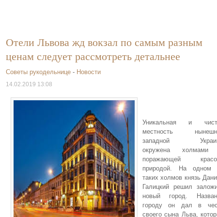
Отели Львова жд вокзал по самым разным
ценам следует рассмотреть детальнее
Советы рукодельнице
-
Новости
14.02.2019 13:08
Уникальная и чист
местность нынешн
западной Украи
окружена холмами
поражающей красо
природой. На одном 
таких холмов князь Дан
Галицкий решил залож
новый город. Назван
городу он дал в чес
своего сына Льва, кото