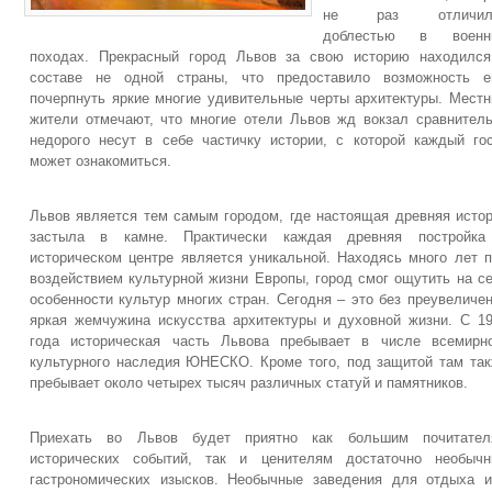
не раз отличил
доблестью в военн
походах. Прекрасный город Львов за свою историю находилс
составе не одной страны, что предоставило возможность е
почерпнуть яркие многие удивительные черты архитектуры. Мест
жители отмечают, что многие отели Львов жд вокзал сравнител
недорого несут в себе частичку истории, с которой каждый го
может ознакомиться.
Львов является тем самым городом, где настоящая древняя исто
застыла в камне. Практически каждая древняя постройка
историческом центре является уникальной. Находясь много лет 
воздействием культурной жизни Европы, город смог ощутить на с
особенности культур многих стран. Сегодня – это без преувеличе
яркая жемчужина искусства архитектуры и духовной жизни. С 1
года историческая часть Львова пребывает в числе всемирн
культурного наследия ЮНЕСКО. Кроме того, под защитой там та
пребывает около четырех тысяч различных статуй и памятников.
Приехать во Львов будет приятно как большим почитател
исторических событий, так и ценителям достаточно необычн
гастрономических изысков. Необычные заведения для отдыха 