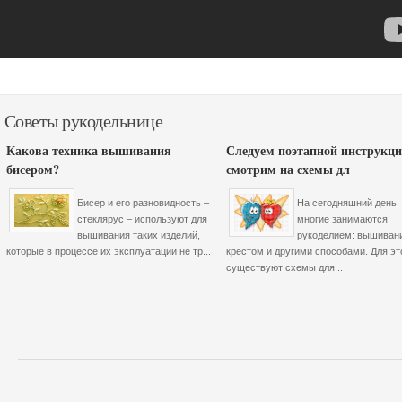
Советы рукодельнице
Какова техника вышивания
Следуем поэтапной инструкци
бисером?
смотрим на схемы дл
Бисер и его разновидность –
На сегодняшний день
стеклярус – используют для
многие занимаются
вышивания таких изделий,
рукоделием: вышиван
которые в процессе их эксплуатации не тр...
крестом и другими способами. Для эт
существуют схемы для...