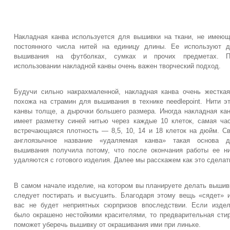
Накладная канва используется для вышивки на ткани, не имею
постоянного числа нитей на единицу длины. Ее используют 
вышивания на футболках, сумках и прочих предметах. П
использовании накладной канвы очень важен творческий подход.
Будучи сильно накрахмаленной, накладная канва очень жестка
похожа на страмин для вышивания в технике needlepoint. Нити э
канвы толще, а дырочки большего размера. Иногда накладная ка
имеет разметку синей нитью через каждые 10 клеток, самая ча
встречающаяся плотность — 8,5, 10, 14 и 18 клеток на дюйм. С
англоязычное название «удаляемая канва» такая основа д
вышивания получила потому, что после окончания работы ее н
удаляются с готового изделия. Далее мы расскажем как это сделат
В самом начале изделие, на котором вы планируете делать вышив
следует постирать и высушить. Благодаря этому вещь «сядет» 
вас не будет неприятных сюрпризов впоследствии. Если изде
было окрашено нестойкими красителями, то предварительная сти
поможет уберечь вышивку от окрашивания ими при линьке.