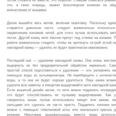
потом сложите их вместе, это позволит стежкам ложиться ровнее
это, в свою очередь, окажет благотворное влияние на общ
впечатление от вышивки.
Далее вышейте весь мотив, включая окантовку. Поскольку оде
стирается довольно часто, следует внимательно относиться
закреплению кончиков нитей, для этого лучше использовать ме
петли. Другой конец нити обычно прячут под стежки на изнанке. 
работе внимательно следите, чтобы не проткнуть острой иглой н
накладной канвы — удалить их будет практически невозможно.
Последний шаг — удаление накладной канвы. Она очень жестка
выдернуть ее без предварительной обработки нереально. Са
простой способ подготовиться к удалению — это увлажнить е
помощью воды из пульверизатора. Не переборщите с количест
воды, а то она не будет хорошо удаляться. Пока канва влаж
удалите всю наметку и пинцетом выдергивайте нити накладной кан
Если вышитый дизайн велик, то нити можно подрезать посереди
что будет способствовать их лучшему выдергиванию. Как у
говорилось выше, лучше использовать пинцет или зажим, ве
пальцами это сделать не так-то просто. Подцепить кончики ни
можно с помощью гобеленовой иглы или маленького крючка д
вязания. Некоторые вышивальщицы вместо воды использу