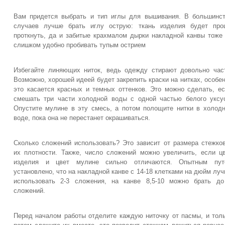
Вам придется выбрать и тип иглы для вышивания. В большинс
случаев лучше брать иглу острую: ткань изделия будет про
проткнуть, да и забитые крахмалом дырки накладной канвы тоже
слишком удобно пробивать тупым острием
Избегайте линяющих ниток, ведь одежду стирают довольно час
Возможно, хорошей идеей будет закрепить краски на нитках, особе
это касается красных и темных оттенков. Это можно сделать, е
смешать три части холодной воды с одной частью белого уксу
Опустите мулине в эту смесь, а потом полощите нитки в холод
воде, пока она не перестанет окрашиваться.
Сколько сложений использовать? Это зависит от размера стежко
их плотности. Также, число сложений можно увеличить, если ц
изделия и цвет мулине сильно отличаются. Опытным пут
установлено, что на накладной канве с 14-18 клетками на дюйм лу
использовать 2-3 сложения, на канве 8,5-10 можно брать д
сложений.
Перед началом работы отделите каждую ниточку от пасмы, и тол