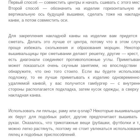
Первый способ — совместить центры и начать сшивать с этого мес
Второй способ — обозначить на изделии горизонтальную и
вертикальную ось будущей вышивки, сделать тоже на наклад
канве, а потом совместить оси.
Для закрепления накладной канвы на изделии вам придется 
сметать. Делать это лучше от центра, потому что в этом слу
проще избежать скольжения и образования морщин. Некотор
вышивальщицы при сметывании делают решетку, другие — крест,
есть диагонали соединяют противоположные углы. Приметыва
может показаться очень скучным занятием, но впоследствии
обнаружите, что оно того стоило. Если вы будете использов
подложку, то ее лучше приметывать к изделию одновременно
удаляемой канвой, у вас получится гамбургер — с внутренн
стороны располагается подкладка, затем кусок одежды, а сверх
накладная канва.
Использовать ли пяльцы, раму или q-snap? Некоторые вышивальщ
их берут для подобных работ, другие предпочитают вышивать
руках. Оказалось, что трикотажные вещи (рубашки, футболки и т.
можно легко растянуть, поэтому не стоит увлекаться использован
пялец и подобных приспособлений.