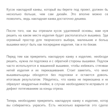
Кусок накладной канвы, который вы берете под проект, должен б
несколько больше, чем сам дизайн. Это вполне можно се
позволить, ведь накладная канва достаточно дешева.
После того, как вы отрезали кусок удаляемой основы, вам ну
решить на каком месте изделия будет располагаться вышивка. Зд
огромный простор для творческого выбора, маленькие и боль
вышивки могут быть как посередине изделия, так и по бокам.
Перед тем как прикрепить накладную канву к изделию, необход
решить, нужна ли подложка и с обратной стороны вышивки. Подло
часто используется в машинной вышивке, чтобы избежать стягива
нитей изделия и их перекашивания. Стоит заметить, что мно
вышивальщицы обходятся без подложки и остаются доволь
итоговым результатом. Убедитесь, что канва не перекошена и н
образуют квадратные ячейки, в случае необходимости исправьте э
дефект потягиванием за концы отреза.
Теперь необходимо прикрепить накладную канву к изделию, кото
вы собираетесь украсить. Есть несколько вариантов это сдела