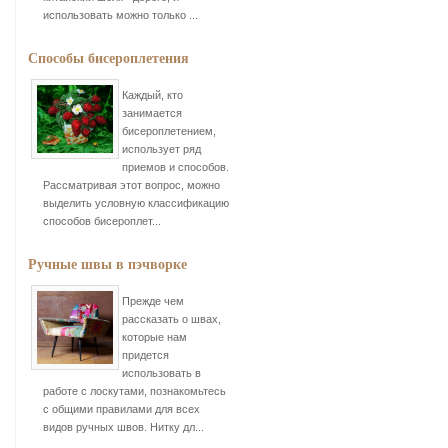
использовать можно только ...
Способы бисероплетения
Каждый, кто
занимается
бисероплетением,
использует ряд
приемов и способов.
Рассматривая этот вопрос, можно
выделить условную классификацию
способов бисероплет...
Ручные швы в пэчворке
Прежде чем
рассказать о швах,
которые нам
придется
использовать в
работе с лоскутами, познакомьтесь
с общими правилами для всех
видов ручных швов. Нитку дл...