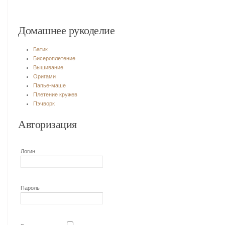
Домашнее рукоделие
Батик
Бисероплетение
Вышивание
Оригами
Папье-маше
Плетение кружев
Пэчворк
Авторизация
Логин
Пароль