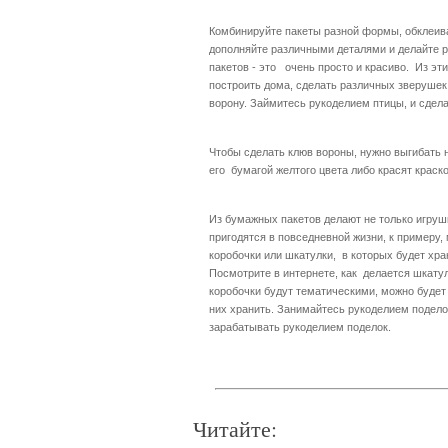
Комбинируйте пакеты разной формы, обклеива
дополняйте различными деталями и делайте р
пакетов - это очень просто и красиво. Из эт
построить дома, сделать различных зверушек 
ворону. Займитесь рукоделием птицы, и сделай
Чтобы сделать клюв вороны, нужно выгибать н
его бумагой желтого цвета либо красят краско
Из бумажных пакетов делают не только игрушк
пригодятся в повседневной жизни, к примеру,
коробочки или шкатулки, в которых будет хра
Посмотрите в интернете, как делается шкату
коробочки будут тематическими, можно будет
них хранить. Занимайтесь рукоделием подело
зарабатывать рукоделием поделок.
Читайте: