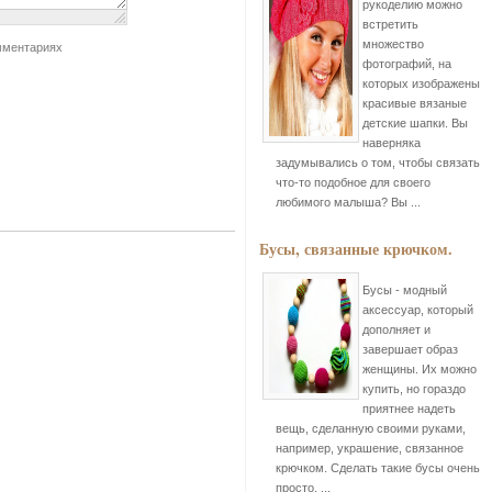
рукоделию можно
встретить
множество
мментариях
фотографий, на
которых изображены
красивые вязаные
детские шапки. Вы
наверняка
задумывались о том, чтобы связать
что-то подобное для своего
любимого малыша? Вы ...
Бусы, связанные крючком.
Бусы - модный
аксессуар, который
дополняет и
завершает образ
женщины. Их можно
купить, но гораздо
приятнее надеть
вещь, сделанную своими руками,
например, украшение, связанное
крючком. Сделать такие бусы очень
просто, ...