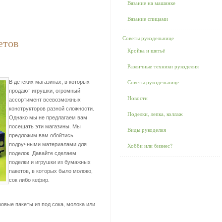
Вязание на машинке
Вязание спицами
Советы рукодельнице
етов
Кройка и шитьё
Различные техники рукоделия
Советы рукодельнице
В детских магазинах, в которых
продают игрушки, огромный
Новости
ассортимент всевозможных
конструкторов разной сложности.
Поделки, лепка, коллаж
Однако мы не предлагаем вам
посещать эти магазины. Мы
Виды рукоделия
предложим вам обойтись
подручными материалами для
Хобби или бизнес?
поделок. Давайте сделаем
поделки и игрушки из бумажных
пакетов, в которых было молоко,
сок либо кефир.
овые пакеты из под сока, молока или