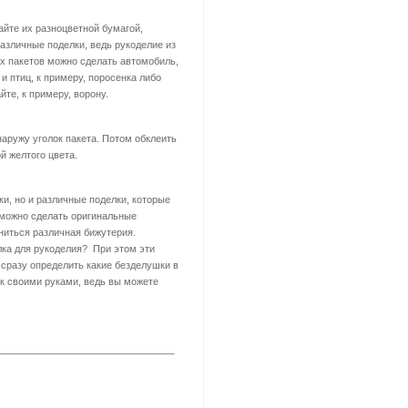
йте их разноцветной бумагой,
азличные поделки, ведь рукоделие из
их пакетов можно сделать автомобиль,
и птиц, к примеру, поросенка либо
те, к примеру, ворону.
аружу уголок пакета. Потом обклеить
й желтого цвета.
и, но и различные поделки, которые
 можно сделать оригинальные
ниться различная бижутерия.
лка для рукоделия? При этом эти
 сразу определить какие безделушки в
к своими руками, ведь вы можете