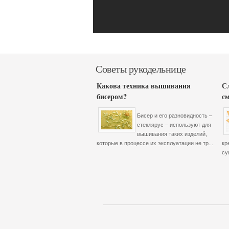
Советы рукодельнице
Какова техника вышивания
С
бисером?
с
Бисер и его разновидность –
стеклярус – используют для
вышивания таких изделий,
которые в процессе их эксплуатации не тр...
кр
су