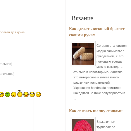
Вязание
Как сделать вязаный браслет
 польза для дома
своими рукам
Сегодня становится
модно заниматься
рукоделием, с его
помощью всегда
тельное)
можно выглядеть
стильно и неповторимо. Занятие
зательное)
это интересное и имеет много
различных направлений.
Украшения handmade поистине
находятся на пике популярности в
...
Как связать шапку спицами
В различных
журналах по