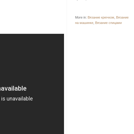
More in:
Вязание крючком
,
Вязание
на машинке
,
Вязание спицами