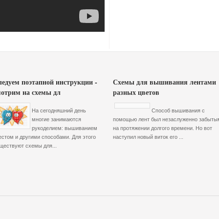
ледуем поэтапной инструкции -
Схемы для вышивания лентами
мотрим на схемы дл
разных цветов
На сегодняшний день
Способ вышивания с
многие занимаются
помощью лент был незаслуженно забыты
рукоделием: вышиванием
на протяжении долгого времени. Но вот
естом и другими способами. Для этого
наступил новый виток его ...
ществуют схемы для...