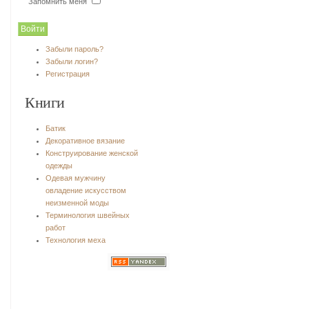
Запомнить меня
Забыли пароль?
Забыли логин?
Регистрация
Книги
Батик
Декоративное вязание
Конструирование женской
одежды
Одевая мужчину
овладение искусством
неизменной моды
Терминология швейных
работ
Технология меха