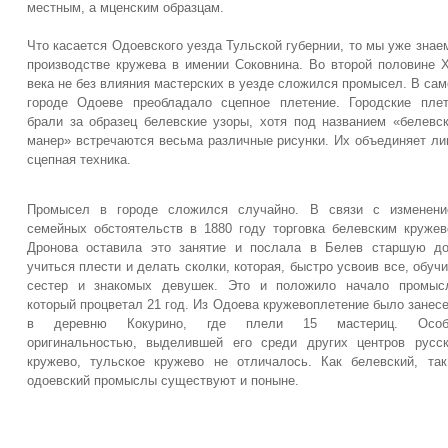
местным, а мценским образцам.
Что касается Одоевского уезда Тульской губернии, то мы уже знае
производстве кружева в имении Соковнина. Во второй половине 
века не без влияния мастерских в уезде сложился промысел. В са
городе Одоеве преобладало сцепное плетение. Городские пле
брали за образец белевские узоры, хотя под названием «белевс
манер» встречаются весьма различные рисунки. Их объединяет л
сцепная техника.
Промысел в городе сложился случайно. В связи с изменени
семейных обстоятельств в 1880 году торговка белевским круже
Дронова оставила это занятие и послала в Белев старшую д
учиться плести и делать сколки, которая, быстро усвоив все, обуч
сестер и знакомых девушек. Это и положило начало промысл
который процветал 21 год. Из Одоева кружевоплетение было занес
в деревню Кокурино, где плели 15 мастериц. Особ
оригинальностью, выделившей его среди других центров русс
кружево, тульское кружево не отличалось. Как белевский, та
одоевский промыслы существуют и поныне.