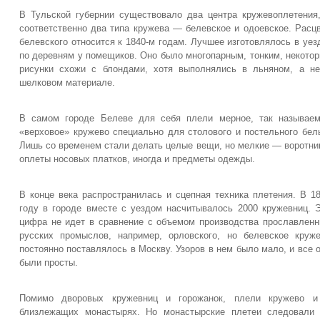
В Тульской губернии существовало два центра кружевоплетения
соответственно два типа кружева — белевское и одоевское. Расц
белевского относится к 1840-м годам. Лучшее изготовлялось в уез
по деревням у помещиков. Оно было многопарным, тонким, некото
рисунки схожи с блондами, хотя выполнялись в льняном, а н
шелковом материале.
В самом городе Белеве для себя плели мерное, так называе
«верховое» кружево специально для столового и постельного бел
Лишь со временем стали делать целые вещи, но мелкие — воротни
оплеты носовых платков, иногда и предметы одежды.
В конце века распространилась и сцепная техника плетения. В 1
году в городе вместе с уездом насчитывалось 2000 кружевниц. 
цифра не идет в сравнение с объемом производства прославлен
русских промыслов, например, орловского, но белевское круж
постоянно поставлялось в Москву. Узоров в нем было мало, и все 
были просты.
Помимо дворовых кружевниц и горожанок, плели кружево и
близлежащих монастырях. Но монастырские плетеи следовали