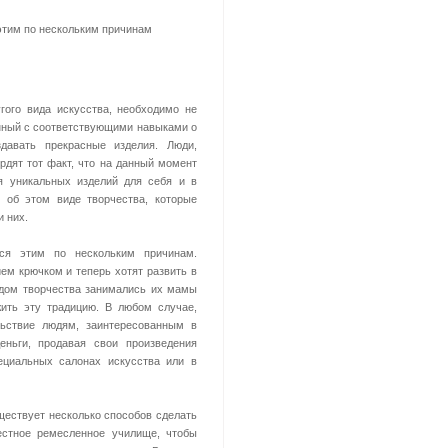
тим по нескольким причинам
гого вида искусства, необходимо не
енный с соответствующими навыками о
здавать прекрасные изделия. Люди,
рдят тот факт, что на данный момент
я уникальных изделий для себя и в
 об этом виде творчества, которые
и них.
ся этим по нескольким причинам.
ем крючком и теперь хотят развить в
идом творчества занимались их мамы
ить эту традицию. В любом случае,
льствие людям, заинтересованным в
еньги, продавая свои произведения
ециальных салонах искусства или в
ествует несколько способов сделать
естное ремесленное училище, чтобы