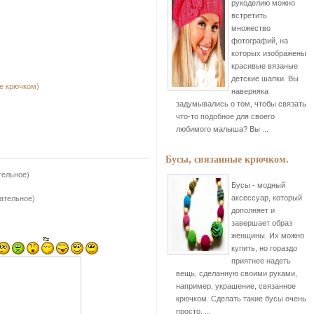
рукоделию можно
встретить
множество
фотографий, на
которых изображены
красивые вязаные
детские шапки. Вы
е крючком)
наверняка
задумывались о том, чтобы связать
что-то подобное для своего
любимого малыша? Вы ...
Бусы, связанные крючком.
тельное)
Бусы - модный
аксессуар, который
зательное)
дополняет и
завершает образ
женщины. Их можно
купить, но гораздо
приятнее надеть
вещь, сделанную своими руками,
например, украшение, связанное
крючком. Сделать такие бусы очень
просто, ...