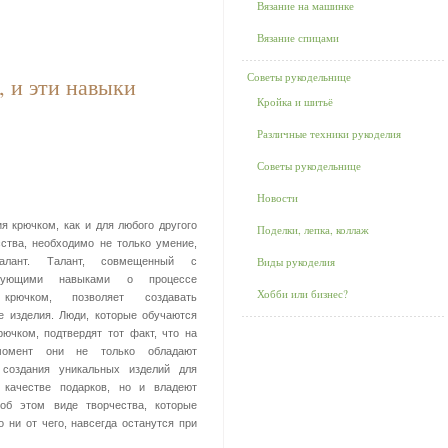
Вязание на машинке
Вязание спицами
Советы рукодельнице
, и эти навыки
Кройка и шитьё
Различные техники рукоделия
Советы рукодельнице
Новости
я крючком, как и для любого другого
Поделки, лепка, коллаж
сства, необходимо не только умение,
Виды рукоделия
лант. Талант, совмещенный с
твующими навыками о процессе
Хобби или бизнес?
крючком, позволяет создавать
е изделия. Люди, которые обучаются
рючком, подтвердят тот факт, что на
омент они не только обладают
 создания уникальных изделий для
 качестве подарков, но и владеют
об этом виде творчества, которые
 ни от чего, навсегда останутся при