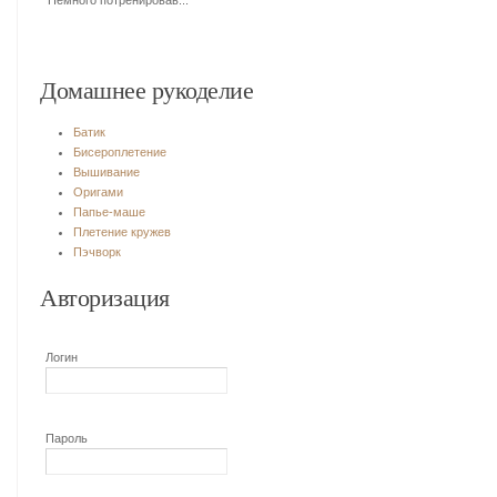
Немного потренировав...
Домашнее рукоделие
Батик
Бисероплетение
Вышивание
Оригами
Папье-маше
Плетение кружев
Пэчворк
Авторизация
Логин
Пароль