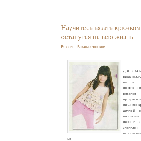
Научитесь вязать крючком
останутся на всю жизнь
Вязание
-
Вязание крючком
Для вязани
вида иску
но и та
соответс
вязания 
прекрасны
вязанию к
данный м
навыками
себя и в
знаниями 
независимо
них.