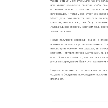
узнать, есть ли у них курсы для тех, кто жел
вам хватит нескольких занятий, чтобы сам
остальное придет с опытом. Купите пря
начинающих, и тогда у вас будет все необх
Может даже случиться так, что если вы попр
крючком, научить вас, они будут счастлив
Увлекающиеся вязанием крючком люди всегда
заниматься этим.
После получения основных знаний о вязани
практиковаться и еще раз практиковаться. Ес
например на одеялах или шарфах, вы сможет
крючком. Повторяя изученные техники, вы с
опыт. Вскоре вы поймете, что вязать крючком
рисовать карандашом. Ваши руки привыкнут к
Научитесь вязать, и это увлечение остан
создавать бесценные произведения искусств
поколение.