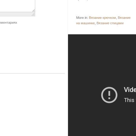
More in:
Вязание крючком
,
Вязание
мментариях
на машинке
,
Вязание спицами