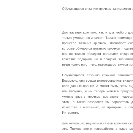
Обучающиеся вязанию крючком занимаются э
Для вязания крючком, как и для любого дру
только умение, но и талант. Талант, совмещ
процессе вязания крючком, позволяет со
которые обучаются вязанию крючком, подтве
они не только обладают навыками создани
качестве подарков, но и владеют знаниями
независимо ни от чего, навсегда останутся пр
Обучающиеся вязанию крючком занимают
Возможно, они всегда интересовались вязани
себе данные навыки. А может быть, этим в
или бабушки, и им теперь хочется продолж
умение вязать крючком доставляет удово
этом, а также позволяет им заработать д
искусства в магазинах, на ярмарках, в сп
Интернете.
Для желающих научиться вязать крючком сущ
это. Прежде всего, наведайтесь в ваше м