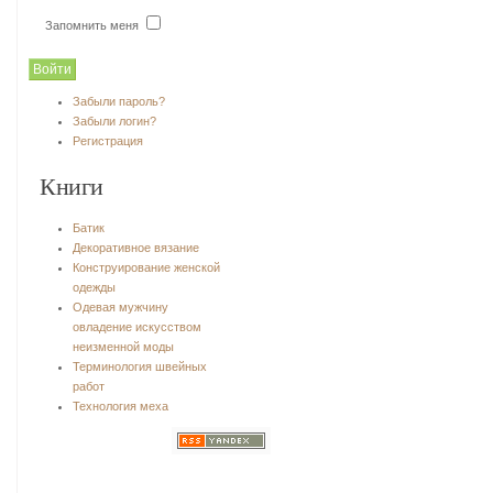
Запомнить меня
Забыли пароль?
Забыли логин?
Регистрация
Книги
Батик
Декоративное вязание
Конструирование женской
одежды
Одевая мужчину
овладение искусством
неизменной моды
Терминология швейных
работ
Технология меха