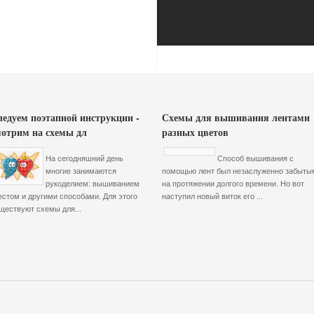
ледуем поэтапной инструкции -
Схемы для вышивания лентами
мотрим на схемы дл
разных цветов
На сегодняшний день
Способ вышивания с
многие занимаются
помощью лент был незаслуженно забыты
рукоделием: вышиванием
на протяжении долгого времени. Но вот
естом и другими способами. Для этого
наступил новый виток его ...
ществуют схемы для...