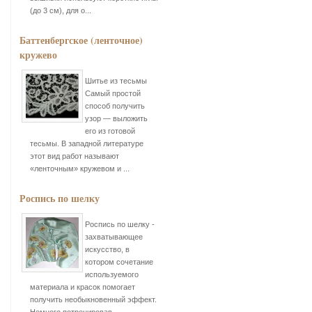
(до 3 см), для о...
Баттенбергское (ленточное)
кружево
Шитье из тесьмы
Самый простой
способ получить
узор — выложить
его из готовой
тесьмы. В западной литературе
этот вид работ называют
«ленточным» кружевом и ...
Роспись по шелку
Роспись по шелку -
захватывающее
искусство, в
котором сочетание
используемого
материала и красок помогает
получить необыкновенный эффект.