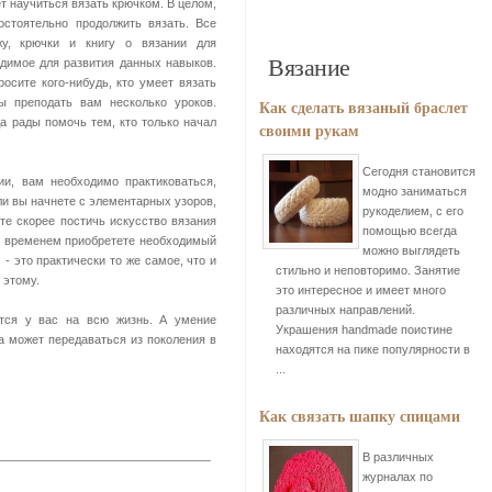
ает научиться вязать крючком. В целом,
остоятельно продолжить вязать. Все
жу, крючки и книгу о вязании для
Вязание
одимое для развития данных навыков.
осите кого-нибудь, кто умеет вязать
ы преподать вам несколько уроков.
Как сделать вязаный браслет
 рады помочь тем, кто только начал
своими рукам
Сегодня становится
и, вам необходимо практиковаться,
модно заниматься
ли вы начнете с элементарных узоров,
рукоделием, с его
е скорее постичь искусство вязания
помощью всегда
о временем приобретете необходимый
можно выглядеть
 - это практически то же самое, что и
стильно и неповторимо. Занятие
 этому.
это интересное и имеет много
различных направлений.
ется у вас на всю жизнь. А умение
Украшения handmade поистине
а может передаваться из поколения в
находятся на пике популярности в
...
Как связать шапку спицами
В различных
журналах по