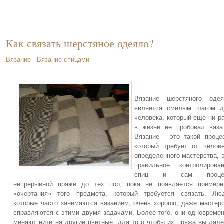
Как связать шерстяное одеяло?
Вязание
-
Вязание спицами
Вязание шерстяного одея
является смелым шагом д
человека, который еще ни р
в жизни не пробовал вяза
Вязание - это такой проце
который требует от челов
определенного мастерства, 
правильное контролирова
спиц и сам проце
непрерывной пряжи до тех пор, пока не появляется примерн
«очертания» того предмета, который требуется связать. Лю
которые часто занимаются вязанием, очень хорошо, даже мастер
справляются с этими двумя задачами. Более того, они одновреме
меняют нити на другие цветные, для того чтобы их пряжа выгляд