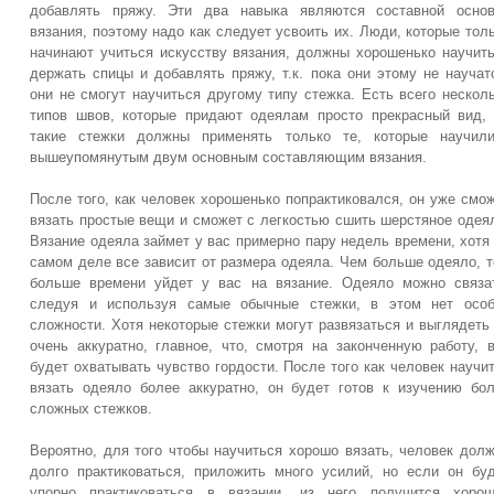
добавлять пряжу. Эти два навыка являются составной основ
вязания, поэтому надо как следует усвоить их. Люди, которые тол
начинают учиться искусству вязания, должны хорошенько научит
держать спицы и добавлять пряжу, т.к. пока они этому не научат
они не смогут научиться другому типу стежка. Есть всего нескол
типов швов, которые придают одеялам просто прекрасный вид,
такие стежки должны применять только те, которые научили
вышеупомянутым двум основным составляющим вязания.
После того, как человек хорошенько попрактиковался, он уже смо
вязать простые вещи и сможет с легкостью сшить шерстяное одея
Вязание одеяла займет у вас примерно пару недель времени, хотя
самом деле все зависит от размера одеяла. Чем больше одеяло, 
больше времени уйдет у вас на вязание. Одеяло можно связа
следуя и используя самые обычные стежки, в этом нет особ
сложности. Хотя некоторые стежки могут развязаться и выглядеть
очень аккуратно, главное, что, смотря на законченную работу, 
будет охватывать чувство гордости. После того как человек научи
вязать одеяло более аккуратно, он будет готов к изучению бо
сложных стежков.
Вероятно, для того чтобы научиться хорошо вязать, человек дол
долго практиковаться, приложить много усилий, но если он бу
упорно практиковаться в вязании, из него получится хорош