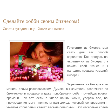
Cделайте хобби своим бизнесом!
Советы рукодельнице
-
Хобби или бизнес
Плетение из бисера
мож
стать для вас способ
заработка. Как продать в
украшения из бисера
, с 
начать свой бизнес и к
наладить продажу изделий
бисера?
Украшения из бисера
все
манили своим разнообразием. Думаю, вы замечали различного р
бижутерию в продаже и даже приобретали себе что-нибудь время
времени. Так вот, если в числе ваших хобби, уверяю вас, в
произведения могут принести вам доход, который со временем 
умелом управлении станет весьма солидным. Вот несколько совет