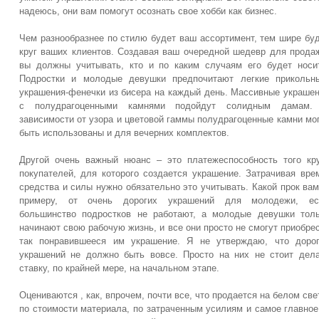
надеюсь, они вам помогут осознать свое хобби как бизнес.
Чем разнообразнее по стилю будет ваш ассортимент, тем шире бу
круг ваших клиентов. Создавая ваш очередной шедевр для прода
вы должны учитывать, кто и по каким случаям его будет носи
Подростки и молодые девушки предпочитают легкие прикольн
украшения-фенечки из бисера на каждый день. Массивные украше
с полудрагоценными камнями подойдут солидным дамам.
зависимости от узора и цветовой гаммы полудрагоценные камни мо
быть использованы и для вечерних комплектов.
Другой очень важный нюанс – это платежеспособность того кр
покупателей, для которого создается украшение. Затрачивая вре
средства и силы нужно обязательно это учитывать. Какой прок вам
примеру, от очень дорогих украшений для молодежи, ес
большинство подростков не работают, а молодые девушки тол
начинают свою рабочую жизнь, и все они просто не смогут приобре
так понравившееся им украшение. Я не утверждаю, что доро
украшений не должно быть вовсе. Просто на них не стоит дел
ставку, по крайней мере, на начальном этапе.
Оцениваются , как, впрочем, почти все, что продается на белом све
по стоимости материала, по затраченным усилиям и самое главное