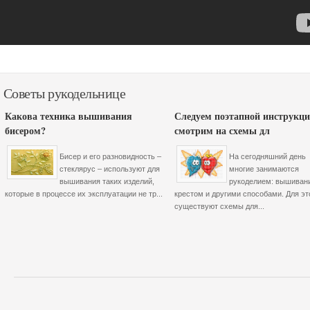
Советы рукодельнице
Какова техника вышивания
Следуем поэтапной инструкци
бисером?
смотрим на схемы дл
Бисер и его разновидность –
На сегодняшний день
стеклярус – используют для
многие занимаются
вышивания таких изделий,
рукоделием: вышиван
которые в процессе их эксплуатации не тр...
крестом и другими способами. Для эт
существуют схемы для...