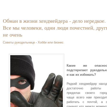
Обман в жизни хендмейдера - дело нередкое.
Все мы человеки, одни люди почестней, друг
не очень
Советы рукодельнице
-
Хобби или бизнес
Какие же опаснос
подстерегают рукодельн
и как их избежать?
Редкий хендмейдер нахо
достаточно работы
пределах своего город
чаще всего нам приходи
работать с почтой, а э
означат что между момен