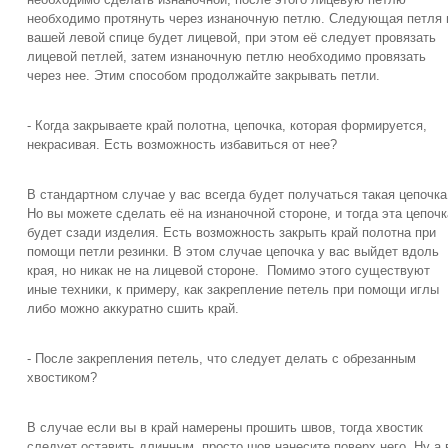
необходимо протянуть через изнаночную петлю. Следующая петля 
вашей левой спице будет лицевой, при этом её следует провязать
лицевой петлей, затем изнаночную петлю необходимо провязать
через нее. Этим способом продолжайте закрывать петли.
- Когда закрываете край полотна, цепочка, которая формируется,
некрасивая. Есть возможность избавиться от нее?
В стандартном случае у вас всегда будет получаться такая цепочка
Но вы можете сделать её на изнаночной стороне, и тогда эта цепочк
будет сзади изделия. Есть возможность закрыть край полотна при
помощи петли резинки. В этом случае цепочка у вас выйдет вдоль
края, но никак не на лицевой стороне. Помимо этого существуют
иные техники, к примеру, как закрепление петель при помощи иглы
либо можно аккуратно сшить край.
- После закрепления петель, что следует делать с обрезанным
хвостиком?
В случае если вы в край намерены прошить швов, тогда хвостик
следует оставить длинным, просто шов нанесите поверх него. Ну а 